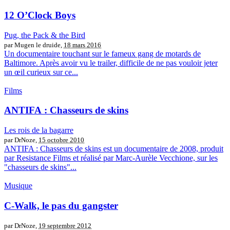
12 O’Clock Boys
Pug, the Pack & the Bird
par Mugen le druide,
18 mars 2016
Un documentaire touchant sur le fameux gang de motards de
Baltimore. Après avoir vu le trailer, difficile de ne pas vouloir jeter
un œil curieux sur ce...
Films
ANTIFA : Chasseurs de skins
Les rois de la bagarre
par DrNoze,
15 octobre 2010
ANTIFA : Chasseurs de skins est un documentaire de 2008, produit
par Resistance Films et réalisé par Marc-Aurèle Vecchione, sur les
"chasseurs de skins"...
Musique
C-Walk, le pas du gangster
par DrNoze,
19 septembre 2012