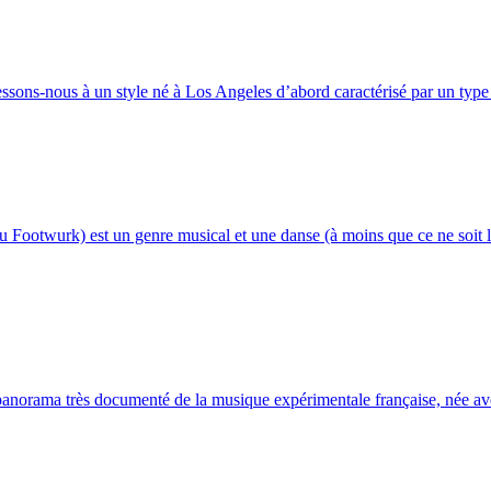
ssons-nous à un style né à Los Angeles d’abord caractérisé par un type 
Footwurk) est un genre musical et une danse (à moins que ce ne soit l’
panorama très documenté de la musique expérimentale française, née ave