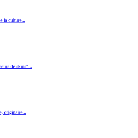
 la culture...
eurs de skins"...
 originaire...