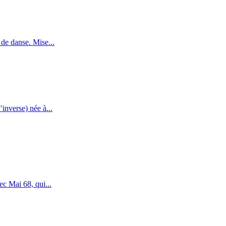
de danse. Mise...
inverse) née à...
c Mai 68, qui...