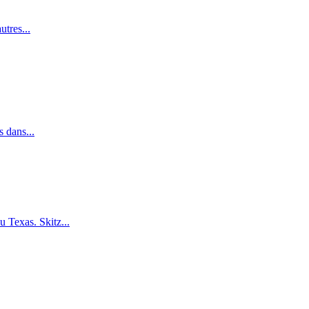
utres...
s dans...
 Texas. Skitz...