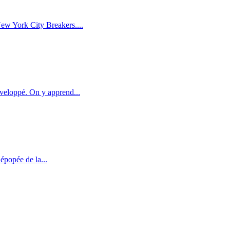
ew York City Breakers....
veloppé. On y apprend...
épopée de la...