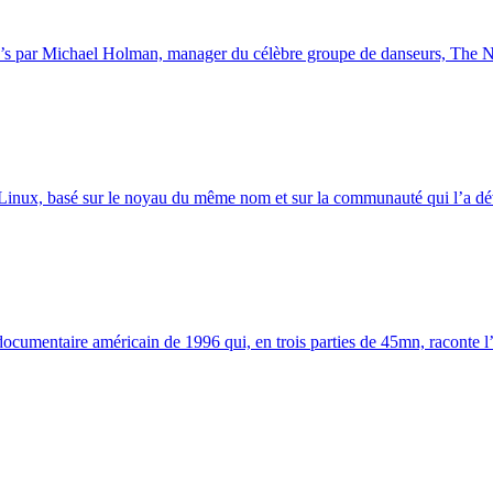
’s par Michael Holman, manager du célèbre groupe de danseurs, The N
Linux, basé sur le noyau du même nom et sur la communauté qui l’a dé
ocumentaire américain de 1996 qui, en trois parties de 45mn, raconte l’