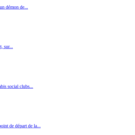
 un démon de...
 sur...
is social clubs...
int de départ de la...