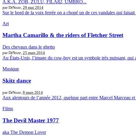
A.K.A. ZOB, ZULU, FILA82, UMBRO...
par DrNoze,
29 mai 2014
Sur le bord de la voix ferrée on a chopé un de ces vandales qui faisait de
Art
Martha Camarillo & the riders of Fletcher Street
Des chevaux dans le ghetto
par DrNoze,
25 mars 2014
Au États-Unis, l’image du cow-boy est un symbole très puissant, qui a u
Musique
Skitz dance
par DrNoze,
8 mars 2014
Aux alentours de l’année 2012, quelque part entre Marcel Marceau et 
Films
The Devil Master 1977
aka The Demon Lover