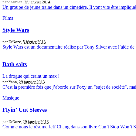
par daamien,
26 janvier 2014
Un groupe de jeune traine dans un cimetière, Il vont vite être impliqu
Films
Style Wars
par DrNoze,
5 février 2013
Style Wars est un documentaire réalisé par Tony Silver avec l’aide de 
Bath salts
La drogue qui craint un max !
par Yann,
29 janvier 2013
C’est la première fois que j’aborde sur Foxy un "sujet de société", m
Musique
Flyin’ Cut Sleeves
par DrNoze,
29 janvier 2013
Comme nous le résume Jeff Chang dans son livre Can’t Stop Won’t Stop