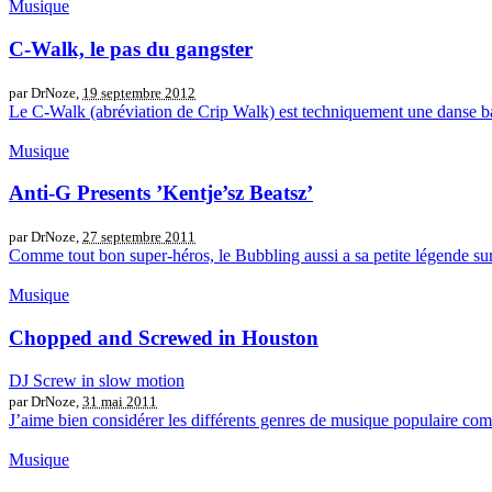
Musique
C-Walk, le pas du gangster
par DrNoze,
19 septembre 2012
Le C-Walk (abréviation de Crip Walk) est techniquement une danse bas
Musique
Anti-G Presents ’Kentje’sz Beatsz’
par DrNoze,
27 septembre 2011
Comme tout bon super-héros, le Bubbling aussi a sa petite légende sur
Musique
Chopped and Screwed in Houston
DJ Screw in slow motion
par DrNoze,
31 mai 2011
J’aime bien considérer les différents genres de musique populaire comm
Musique