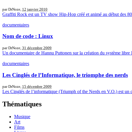
par DrNoze,
12 janvier 2010
Graffiti Rock est un TV show Hip-Hop créé et animé au début des 80
documentaires
Nom de code : Linux
par DrNoze,
31 décembre 2009
Un documentaire de Hannu Puttonen sur la création du système libre 
documentaires
Les Cinglés de l’Informatique, le triomphe des nerds
par DrNoze,
15 décembre 2009
Les Cinglés de l’informatique (Triumph of the Nerds en V.O.) est un d
Thématiques
Musique
Art
Films