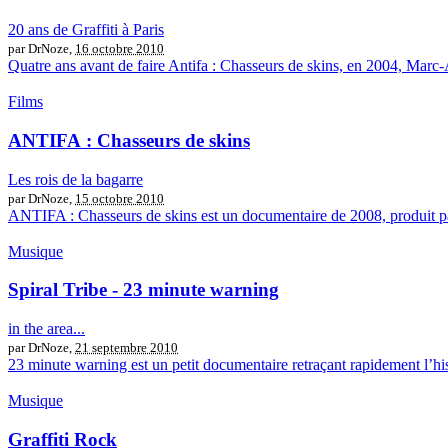
20 ans de Graffiti à Paris
par DrNoze,
16 octobre 2010
Quatre ans avant de faire Antifa : Chasseurs de skins, en 2004, Marc-Au
Films
ANTIFA : Chasseurs de skins
Les rois de la bagarre
par DrNoze,
15 octobre 2010
ANTIFA : Chasseurs de skins est un documentaire de 2008, produit par
Musique
Spiral Tribe - 23 minute warning
in the area...
par DrNoze,
21 septembre 2010
23 minute warning est un petit documentaire retraçant rapidement l’hist
Musique
Graffiti Rock