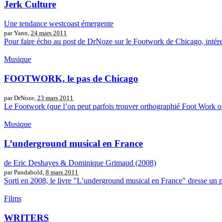
Jerk Culture
Une tendance westcoast émergente
par Yann,
24 mars 2011
Pour faire écho au post de DrNoze sur le Footwork de Chicago, intére
Musique
FOOTWORK, le pas de Chicago
par DrNoze,
23 mars 2011
Le Footwork (que l’on peut parfois trouver orthographié Foot Work ou 
Musique
L’underground musical en France
de Eric Deshayes & Dominique Grimaud (2008)
par Pandabold,
8 mars 2011
Sorti en 2008, le livre "L’underground musical en France" dresse un 
Films
WRITERS