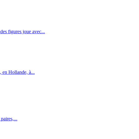
es figures joue avec...
 en Hollande, à...
aires,...