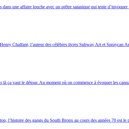
és dans une affaire louche avec un prêtre satanique qui tente d’invoquer
Henry Chalfant, l’auteur des célèbres livres Subway Art et Spraycan Art,
ais là ça vaut le détour. Au moment où on commence à évoquer les cannab
, l’histoire des gangs du South Bronx au cours des années 70 est le po