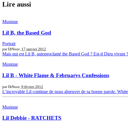
Lire aussi
Musique
Lil B, the Based God
Portrait
par DrNoze,
17 janvier 2012
Mais qui est Lil B, autoproclamé the Based God ? Est-il Dieu vivant ?
Musique
Lil B - White Flame & Februarys Confessions
par DrNoze,
9 février 2012
L’incroyable Lil continue de nous abreuver de sa bonne parole. White 
Musique
Lil Debbie - RATCHETS