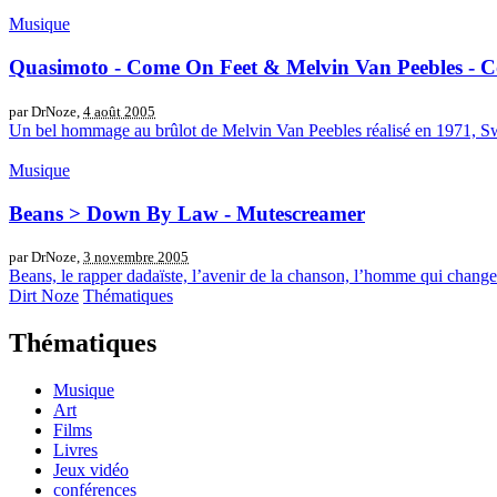
Musique
Quasimoto - Come On Feet & Melvin Van Peebles - 
par DrNoze,
4 août 2005
Un bel hommage au brûlot de Melvin Van Peebles réalisé en 1971, Sw
Musique
Beans > Down By Law - Mutescreamer
par DrNoze,
3 novembre 2005
Beans, le rapper dadaïste, l’avenir de la chanson, l’homme qui change
Dirt Noze
Thématiques
Thématiques
Musique
Art
Films
Livres
Jeux vidéo
conférences