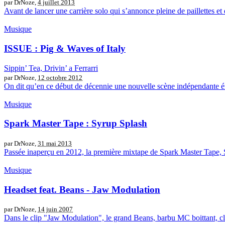
par DrNoze,
4 juillet 2013
Avant de lancer une carrière solo qui s’annonce pleine de paillettes e
Musique
ISSUE : Pig & Waves of Italy
Sippin’ Tea, Drivin’ a Ferrarri
par DrNoze,
12 octobre 2012
On dit qu’en ce début de décennie une nouvelle scène indépendante émer
Musique
Spark Master Tape : Syrup Splash
par DrNoze,
31 mai 2013
Passée inaperçu en 2012, la première mixtape de Spark Master Tape, Syr
Musique
Headset feat. Beans - Jaw Modulation
par DrNoze,
14 juin 2007
Dans le clip "Jaw Modulation", le grand Beans, barbu MC boittant, cla