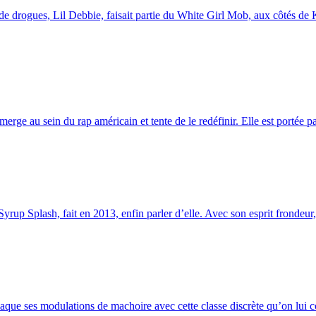
t de drogues, Lil Debbie, faisait partie du White Girl Mob, aux côtés de
ge au sein du rap américain et tente de le redéfinir. Elle est portée pa
up Splash, fait en 2013, enfin parler d’elle. Avec son esprit frondeur, 
que ses modulations de machoire avec cette classe discrète qu’on lui co