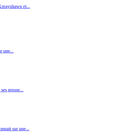
 Kreayshawn et...
r une...
ses grosse...
nnait sur une...