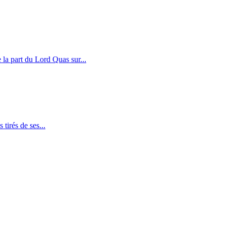
a part du Lord Quas sur...
tirés de ses...