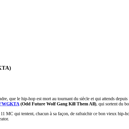
KTA)
endre, que le hip-hop est mort au tournant du siècle et qui attends depui
FWGKTA
(Odd Future Wolf Gang Kill Them All)
, qui sortent du b
te 11 MC qui tentent, chacun à sa façon, de rafraichir ce bon vieux hip
ator.