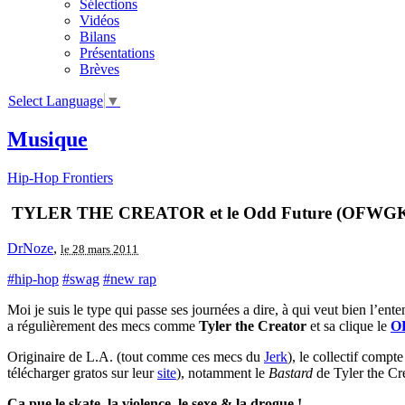
Sélections
Vidéos
Bilans
Présentations
Brèves
Select Language
▼
Musique
Hip-Hop Frontiers
TYLER THE CREATOR et le Odd Future (OFWG
DrNoze
,
le 28 mars 2011
#hip-hop
#swag
#new rap
Moi je suis le type qui passe ses journées a dire, à qui veut bien l’ent
a régulièrement des mecs comme
Tyler the Creator
et sa clique le
O
Originaire de L.A. (tout comme ces mecs du
Jerk
), le collectif comp
télécharger gratos sur leur
site
), notamment le
Bastard
de Tyler the Cre
Ça pue le skate, la violence, le sexe & la drogue !