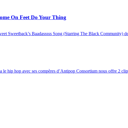
Come On Feet Do Your Thing
eet Sweetback’s Baadasssss Song (Starring The Black Community) de l
a le hip hop avec ses compères d’Antipop Consortium nous offre 2 clips 