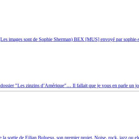
n ! (Les images sont de Sophie Sherman) BEX [MUS] envoyé par sophie-s
re dossier "Les zinzins d’Amérique"… Il fallait que je vous en parle un j
 sortie de Eilian Buluesu, son premier projet. Noise, rock, jazz ou elec