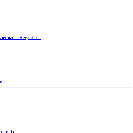
herman. - Regardez...
our…...
tro, la...