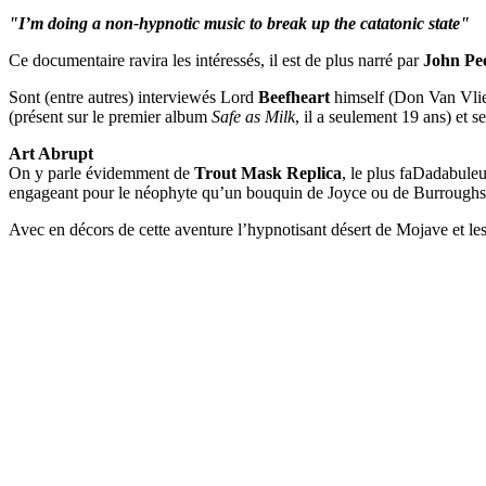
"I’m doing a non-hypnotic music to break up the catatonic state"
Ce documentaire ravira les intéressés, il est de plus narré par
John Pe
Sont (entre autres) interviewés Lord
Beefheart
himself (Don Van Vliet
(présent sur le premier album
Safe as Milk
, il a seulement 19 ans) et s
Art Abrupt
On y parle évidemment de
Trout Mask Replica
, le plus faDadabul
engageant pour le néophyte qu’un bouquin de Joyce ou de Burroughs.
Avec en décors de cette aventure l’hypnotisant désert de Mojave et les