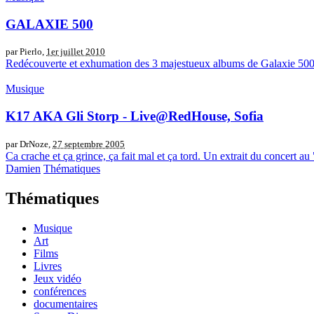
GALAXIE 500
par Pierlo,
1er juillet 2010
Redécouverte et exhumation des 3 majestueux albums de Galaxie 500..
Musique
K17 AKA Gli Storp - Live@RedHouse, Sofia
par DrNoze,
27 septembre 2005
Ca crache et ça grince, ça fait mal et ça tord. Un extrait du concert au
Damien
Thématiques
Thématiques
Musique
Art
Films
Livres
Jeux vidéo
conférences
documentaires