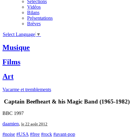
Sélections
Vidéos
Bilans
Présentations
Brèves
Select Language
▼
Musique
Films
Art
Vacarme et tremblements
Captain Beefheart & his Magic Band (1965-1982)
BBC 1997
daamien
,
le 22 août 2012
#noise
#USA
#free
#rock
#avant-pop