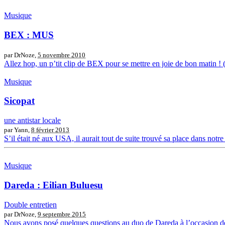
Musique
BEX : MUS
par DrNoze,
5 novembre 2010
Allez hop, un p’tit clip de BEX pour se mettre en joie de bon mati
Musique
Sicopat
une antistar locale
par Yann,
8 février 2013
S’il était né aux USA, il aurait tout de suite trouvé sa place dans not
Musique
Dareda : Eilian Buluesu
Double entretien
par DrNoze,
9 septembre 2015
Nous avons posé quelques questions au duo de Dareda à l’occasion de la