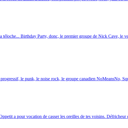
a téloche... Birthday Party, donc, le premier groupe de Nick Cave, le ver
rogressif, le punk, le noise rock, le groupe canadien NoMeansNo, Squ
ppetit a pour vocation de casser les oreilles de tes voisins. Défricheur de