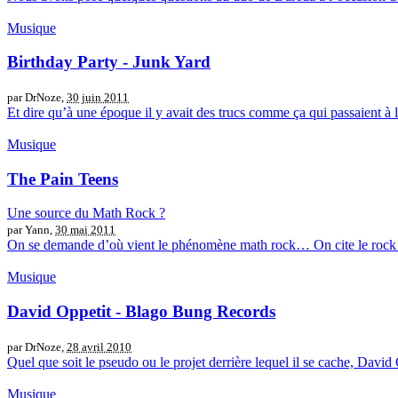
Musique
Birthday Party - Junk Yard
par DrNoze,
30 juin 2011
Et dire qu’à une époque il y avait des trucs comme ça qui passaient à l
Musique
The Pain Teens
Une source du Math Rock ?
par Yann,
30 mai 2011
On se demande d’où vient le phénomène math rock… On cite le rock p
Musique
David Oppetit - Blago Bung Records
par DrNoze,
28 avril 2010
Quel que soit le pseudo ou le projet derrière lequel il se cache, David O
Musique