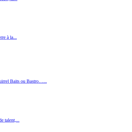
re à la...
irrel Baits ou Bastro…...
 talent,...