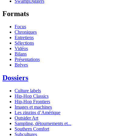
SwampDiggers
Formats
Focus
Chroniques
Entretiens
Sélections
Vidéos
Bilans
Présentations
Brèves
Dossiers
Culture labels
Hip-Hop Classics
Hip-Hop Frontiers
Images et machines
Les zinzins d’Amérique
Outsider Art
Sampling, détournements et...
Southern Comfort
Subcultures