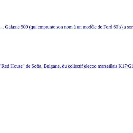
. Galaxie 500 (qui emprunte son nom à un modèle de Ford 60’s) a sorti
 "Red House" de Sofia, Bulgarie, du collectif electro marseillais K17/Gli