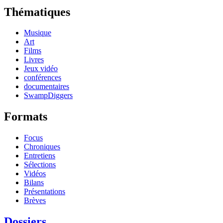
Thématiques
Musique
Art
Films
Livres
Jeux vidéo
conférences
documentaires
SwampDiggers
Formats
Focus
Chroniques
Entretiens
Sélections
Vidéos
Bilans
Présentations
Brèves
Dossiers