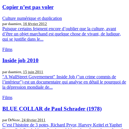
Copier n’est pas voler
Culture numérique et duplication
par daamien,
16 février 2012
Puisque certains feignent encore d’oublier que la culture, avant
d’être un objet marchand est quelque chose de vivant, de ludique,
qui se justifie dans le...
Films
Inside job 2010
par daamien,
15 juin 2011
"A WallStreet Governement" Inside Job ("un crime commis de
l’intérieur") est un documentaire qui analyse en détail le pourquoi de
la dépression mondiale de...
Films
BLUE COLLAR de Paul Schrader (1978)
par DrNoze,
24 février 2011
C’est l’histoire de 3 potes, Richard Pryor, Harvey Keitel et Yaphet