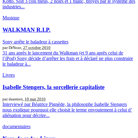
Kotto. Soit 3 cols bleus, 2 noirs et 1 blanc, broyés par le système des
industries...
Musique
WALKMAN R.I.P.
Sony arrête le baladeur à cassettes
par DrNoze,
27 octobre 2010
31 ans après le lancement du Walkman (et 9 ans après celui de
l’iPod) Sony décide d’arrêter les frais et à déclaré ne plus construire
le baladeur à...
Livres
Isabelle Stengers, la sorcellerie capitaliste
par daamien,
10 mai 2010
Interviewé par Béatrice Pignède, la philosophe Isabelle Stengers
nous explique pourquoi elle choisit le terme envoutement à celui d’
aliénation pour décrire...
documentaires