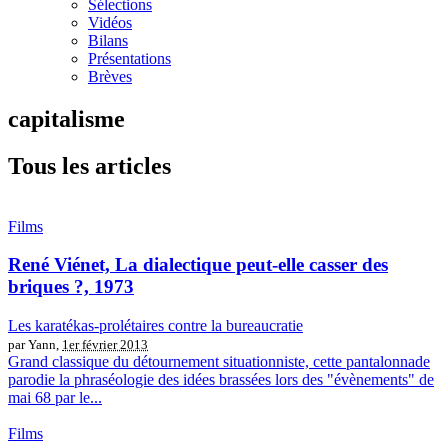
Sélections
Vidéos
Bilans
Présentations
Brèves
capitalisme
Tous les articles
Films
René Viénet, La dialectique peut-elle casser des
briques ?, 1973
Les karatékas-prolétaires contre la bureaucratie
par Yann,
1er février 2013
Grand classique du détournement situationniste, cette pantalonnade
parodie la phraséologie des idées brassées lors des "évènements" de
mai 68 par le...
Films