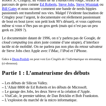
Robert X. Cringely, au volant de sa
Thunderbird rouge
, retrace le
parcours de gens comme
Ed Roberts
,
Steve Jobs
,
Steve Wozniak
ou
Bill Gates
et nous raconte comment une bande de nerds hippies
passionnés ont transformé nos vies. Malgré l’évidente fascination de
Cringley pour l’argent, le documentaire est réellement passionnant
de bout en bout (avec son petit look 90’s désuet), et vous captivera
même si vous n’êtes pas un gros geek (mais qui n’est pas un peu
geek en 2009 ?).
Le documentaire datant de 1996, on n’y parlera pas de Google, de
cloud computing
(ou alors juste comme d’une utopie), d’interface
tactile ni de mobilité. On ne parlera pas non plus du retour salvateur
de Steve Jobs chez Apple avec l’iMac, l’iPod et l’iPhone.
Grâce à
Diem-Perdidi
on peut voir
Les Cinglés de l’informatique
en streaming
(ci-dessous).
Partie 1 : L’amateurisme des débuts
–
Les débuts de Silicon Valley.
–
L’Altair 8800 de Ed Roberts et les débuts de Microsoft.
–
Le garage des Jobs, les deux Steve et la création d’Apple.
–
VisiCalc, le premier tableur, de Dan Bricklin et Bob Frankston.
–
L’explosion du marché de la micro informatique.