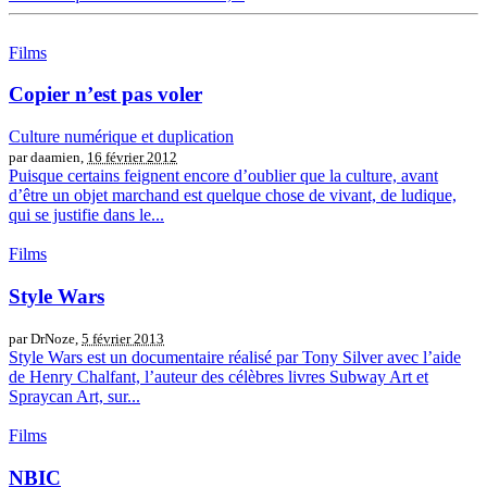
Films
Copier n’est pas voler
Culture numérique et duplication
par daamien,
16 février 2012
Puisque certains feignent encore d’oublier que la culture, avant
d’être un objet marchand est quelque chose de vivant, de ludique,
qui se justifie dans le...
Films
Style Wars
par DrNoze,
5 février 2013
Style Wars est un documentaire réalisé par Tony Silver avec l’aide
de Henry Chalfant, l’auteur des célèbres livres Subway Art et
Spraycan Art, sur...
Films
NBIC