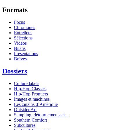
Formats
Focus
Chroniques
Entretiens
Sélections
Vidéos
Bilans
Présentations
Brèves
Dossiers
Culture labels
Hip-Hop Classics
Hip-Hop Frontiers
Images et machines
Les zinzins d’Amérique
Outsider Art
Sampling, détournements et...
Southern Comfort
Subcultures