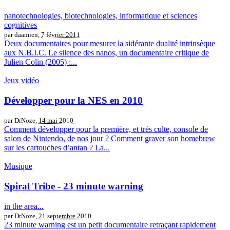
nanotechnologies, biotechnologies, informatique et sciences
cognitives
par daamien,
7 février 2011
Deux documentaires pour mesurer la sidérante dualité intrinsèque
aux N.B.I.C. Le silence des nanos, un documentaire critique de
Julien Colin (2005) :...
Jeux vidéo
Développer pour la NES en 2010
par DrNoze,
14 mai 2010
Comment développer pour la première, et très culte, console de
salon de Nintendo, de nos jour ? Comment graver son homebrew
sur les cartouches d’antan ? La...
Musique
Spiral Tribe - 23 minute warning
in the area...
par DrNoze,
21 septembre 2010
23 minute warning est un petit documentaire retraçant rapidement