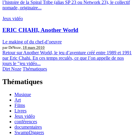
l’histoire de la Spiral Tribe (alias SP 23 ou Network 23), le collectif
nomade, originaire...
Jeux vidéo
ERIC CHAHI, Another World
Le making of du chef-d’oeuvre
par DrNoze,
18 mars 2010
Retour sur Another World, le jeu d’aventure créé entre 1989 et 1991
par Eric Chahi. En ces temps reculés, ce que l’on appelle de nos
jours le "jeu vidéo...
Dirt Noze
Thématiques
Thématiques
Musique
Art
Films
Livres
Jeux vidéo
conférences
documentaires
SwampDiggers