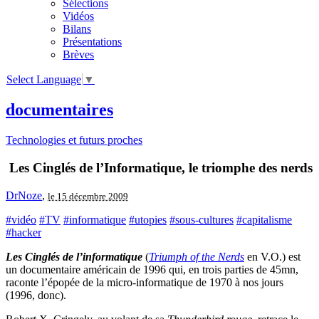
Sélections
Vidéos
Bilans
Présentations
Brèves
Select Language
▼
documentaires
Technologies et futurs proches
Les Cinglés de l’Informatique, le triomphe des nerds
DrNoze
,
le 15 décembre 2009
#vidéo
#TV
#informatique
#utopies
#sous-cultures
#capitalisme
#hacker
Les Cinglés de l’informatique
(
Triumph of the Nerds
en V.O.) est
un documentaire américain de 1996 qui, en trois parties de 45mn,
raconte l’épopée de la micro-informatique de 1970 à nos jours
(1996, donc).