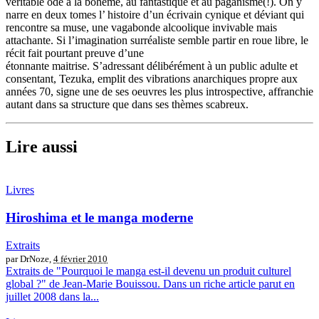
véritable ode à la bohème, au fantastique et au paganisme(!). On y
narre en deux tomes l’ histoire d’un écrivain cynique et déviant qui
rencontre sa muse, une vagabonde alcoolique invivable mais
attachante. Si l’imagination surréaliste semble partir en roue libre, le
récit fait pourtant preuve d’une
étonnante maitrise. S’adressant délibérément à un public adulte et
consentant, Tezuka, emplit des vibrations anarchiques propre aux
années 70, signe une de ses oeuvres les plus introspective, affranchie
autant dans sa structure que dans ses thèmes scabreux.
Lire aussi
Livres
Hiroshima et le manga moderne
Extraits
par DrNoze,
4 février 2010
Extraits de "Pourquoi le manga est-il devenu un produit culturel
global ?" de Jean-Marie Bouissou. Dans un riche article parut en
juillet 2008 dans la...