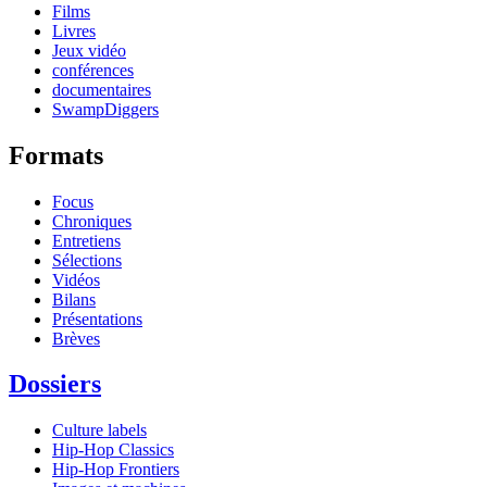
Films
Livres
Jeux vidéo
conférences
documentaires
SwampDiggers
Formats
Focus
Chroniques
Entretiens
Sélections
Vidéos
Bilans
Présentations
Brèves
Dossiers
Culture labels
Hip-Hop Classics
Hip-Hop Frontiers