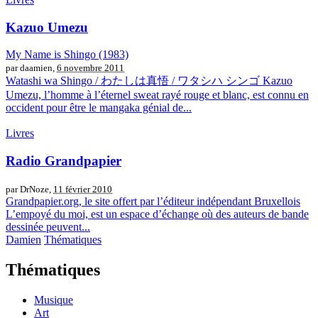
Kazuo Umezu
My Name is Shingo (1983)
par daamien,
6 novembre 2011
Watashi wa Shingo / わたしは真悟 / ワタシハ シンゴ Kazuo
Umezu, l’homme à l’éternel sweat rayé rouge et blanc, est connu en
occident pour être le mangaka génial de...
Livres
Radio Grandpapier
par DrNoze,
11 février 2010
Grandpapier.org, le site offert par l’éditeur indépendant Bruxellois
L’empoyé du moi, est un espace d’échange où des auteurs de bande
dessinée peuvent...
Damien
Thématiques
Thématiques
Musique
Art