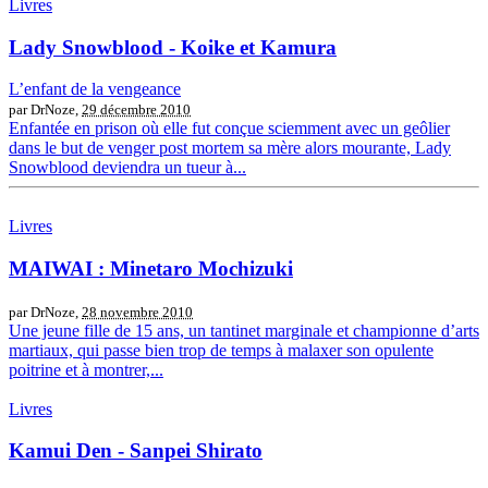
Livres
Lady Snowblood - Koike et Kamura
L’enfant de la vengeance
par DrNoze,
29 décembre 2010
Enfantée en prison où elle fut conçue sciemment avec un geôlier
dans le but de venger post mortem sa mère alors mourante, Lady
Snowblood deviendra un tueur à...
Livres
MAIWAI : Minetaro Mochizuki
par DrNoze,
28 novembre 2010
Une jeune fille de 15 ans, un tantinet marginale et championne d’arts
martiaux, qui passe bien trop de temps à malaxer son opulente
poitrine et à montrer,...
Livres
Kamui Den - Sanpei Shirato