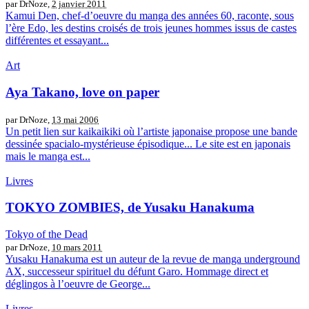
par DrNoze,
2 janvier 2011
Kamui Den, chef-d’oeuvre du manga des années 60, raconte, sous
l’ère Edo, les destins croisés de trois jeunes hommes issus de castes
différentes et essayant...
Art
Aya Takano, love on paper
par DrNoze,
13 mai 2006
Un petit lien sur kaikaikiki où l’artiste japonaise propose une bande
dessinée spacialo-mystérieuse épisodique... Le site est en japonais
mais le manga est...
Livres
TOKYO ZOMBIES, de Yusaku Hanakuma
Tokyo of the Dead
par DrNoze,
10 mars 2011
Yusaku Hanakuma est un auteur de la revue de manga underground
AX, successeur spirituel du défunt Garo. Hommage direct et
déglingos à l’oeuvre de George...
Livres