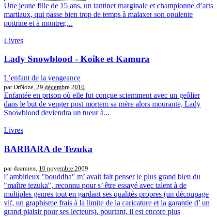
Une jeune fille de 15 ans, un tantinet marginale et championne d’arts
martiaux, qui passe bien trop de temps à malaxer son opulente
poitrine et à montrer,...
Livres
Lady Snowblood - Koike et Kamura
L’enfant de la vengeance
par DrNoze,
29 décembre 2010
Enfantée en prison où elle fut conçue sciemment avec un geôlier
dans le but de venger post mortem sa mère alors mourante, Lady
Snowblood deviendra un tueur à...
Livres
BARBARA de Tezuka
par daamien,
10 novembre 2009
l’ ambitieux "bouddha" m’ avait fait penser le plus grand bien du
"maître tezuka", reconnu pour s’ être essayé avec talent à de
multiples genres tout en gardant ses qualités propres (un découpage
vif, un graphisme frais à la limite de la caricature et la garantie d’ un
grand plaisir pour ses lecteurs). pourtant, il est encore plus