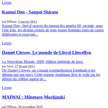
Livres
Kamui Den - Sanpei Shirato
par DrNoze,
2 janvier 2011
Kamui Den, chef-d’oeuvre du manga des années 60, raconte, sous
l’ère Edo, les destins croisés de trois jeunes hommes issus de castes
différentes et essayant...
Livres
Daniel Clowes, Le monde de Lloyd Llewellyn
Le Neuvième Monde, 2009, édition intégrale de luxe.
par Yann,
27 février 2011
De Daniel Clowes, on connait essentiellement Eightball et les
albums qui ont suivi. Cette somme graphique lève le voile sur les
débuts du célèbre auteur de...
Livres
MAIWAI : Minetaro Mochizuki
par DrNoze,
28 novembre 2010