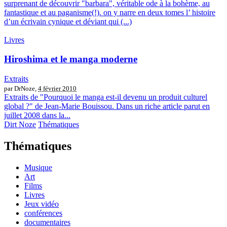
surprenant de découvrir "barbara", véritable ode à la bohème, au
fantastique et au paganisme(!). on y narre en deux tomes l’ histoire
d’un écrivain cynique et déviant qui (...)
Livres
Hiroshima et le manga moderne
Extraits
par DrNoze,
4 février 2010
Extraits de "Pourquoi le manga est-il devenu un produit culturel
global ?" de Jean-Marie Bouissou. Dans un riche article parut en
juillet 2008 dans la...
Dirt Noze
Thématiques
Thématiques
Musique
Art
Films
Livres
Jeux vidéo
conférences
documentaires