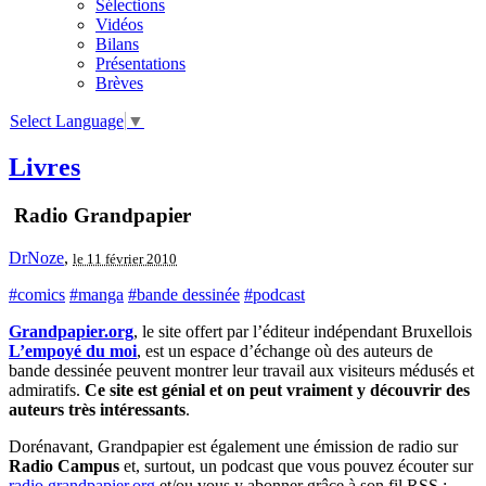
Sélections
Vidéos
Bilans
Présentations
Brèves
Select Language
▼
Livres
Radio Grandpapier
DrNoze
,
le 11 février 2010
#comics
#manga
#bande dessinée
#podcast
Grandpapier.org
, le site offert par l’éditeur indépendant Bruxellois
L’empoyé du moi
, est un espace d’échange où des auteurs de
bande dessinée peuvent montrer leur travail aux visiteurs médusés et
admiratifs.
Ce site est génial et on peut vraiment y découvrir des
auteurs très intéressants
.
Dorénavant, Grandpapier est également une émission de radio sur
Radio Campus
et, surtout, un podcast que vous pouvez écouter sur
radio.grandpapier.org
et/ou vous y abonner grâce à son fil RSS :