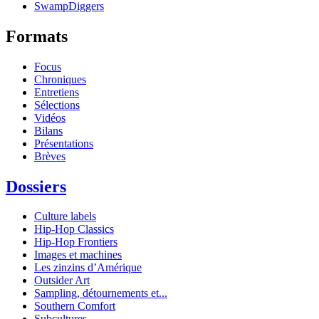
SwampDiggers
Formats
Focus
Chroniques
Entretiens
Sélections
Vidéos
Bilans
Présentations
Brèves
Dossiers
Culture labels
Hip-Hop Classics
Hip-Hop Frontiers
Images et machines
Les zinzins d’Amérique
Outsider Art
Sampling, détournements et...
Southern Comfort
Subcultures