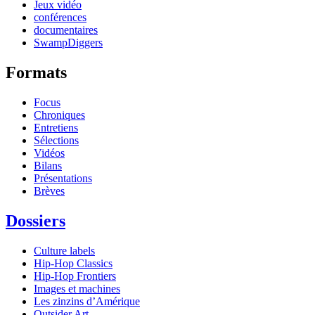
Jeux vidéo
conférences
documentaires
SwampDiggers
Formats
Focus
Chroniques
Entretiens
Sélections
Vidéos
Bilans
Présentations
Brèves
Dossiers
Culture labels
Hip-Hop Classics
Hip-Hop Frontiers
Images et machines
Les zinzins d’Amérique
Outsider Art