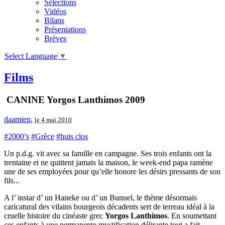
Sélections
Vidéos
Bilans
Présentations
Brèves
Select Language
▼
Films
CANINE Yorgos Lanthimos 2009
daamien
,
le 4 mai 2010
#2000’s
#Grèce
#huis clos
Un p.d.g. vit avec sa famille en campagne. Ses trois enfants ont la
trentaine et ne quittent jamais la maison, le week-end papa ramène
une de ses employées pour qu’elle honore les désirs pressants de son
fils...
A l’ instar d’ un Haneke ou d’ un Bunuel, le thème désormais
caricatural des vilains bourgeois décadents sert de terreau idéal à la
cruelle histoire du cinéaste grec
Yorgos Lanthimos
. En soumettant
ces enfants à une permanente mystification délirante tout a fait