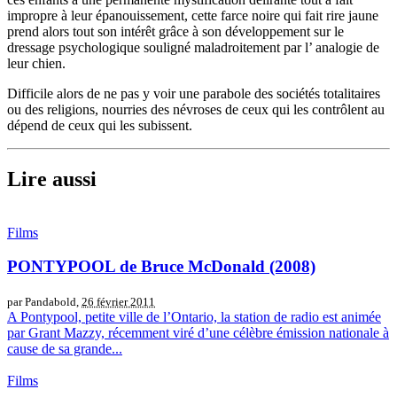
impropre à leur épanouissement, cette farce noire qui fait rire jaune
prend alors tout son intérêt grâce à son développement sur le
dressage psychologique souligné maladroitement par l’ analogie de
leur chien.
Difficile alors de ne pas y voir une parabole des sociétés totalitaires
ou des religions, nourries des névroses de ceux qui les contrôlent au
dépend de ceux qui les subissent.
Lire aussi
Films
PONTYPOOL de Bruce McDonald (2008)
par Pandabold,
26 février 2011
A Pontypool, petite ville de l’Ontario, la station de radio est animée
par Grant Mazzy, récemment viré d’une célèbre émission nationale à
cause de sa grande...
Films