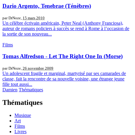
Dario Argento, Tenebrae (Ténèbres)
par DrNoze,
15 mars 2010
Un célèbre écrivain américain, Peter Neal (Anthony Franciosa),
auteur de romans policiers à succès se rend à Rome à l’occasion de
la sortie de son nouveau...
Films
Tomas Alfredson - Let The Right One In (Morse)
par DrNoze,
26 novembre 2009
Un adolescent fragile et marginal, martyrisé par ses camarades de
classe, fait la rencontre de sa nouvelle voisine, une étrange jeune
fille tout aussi...
Damien
Thématiques
Thématiques
Musique
Art
Films
Livres