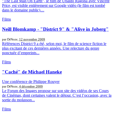
"The Last Man On Earth", le film de Ubaldo Ragona avec Vincent
Price, est visible entièrement sur Google vidéo (le film est tombé
dans le domaine public)....
Films
Neill Blomkamp - "District 9" & "Alive in Joberg"
par DrNoze,
12 novembre 2009
Références District 9 a été, selon moi, le film de science fiction le
plus excitant de ces dernières années. Une relecture du genre
ponctuée d’empreints...
Films
"Caché" de Michael Haneke
Une conférence de Philippe Rouyer
par DrNoze,
4 décembre 2009
Le Forum des Images propose sur son site des vidéos de ses Cours
de Cinémas, dont certaines valent le détour. C’est l’occasion, avec la
sortie du molasson...
Films