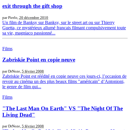
exit through the gift shop
par Pierlo,
20 décembre 2010
Un film de Banksy sur Banksy, sur le street art ou sur Thierry
Guetta, ce mystérieux allumé français filmant compulsivement toute
sa vie, magniaco passionné...
Films
Zabriskie Point en copie neuve
par DrNoze,
5 février 2008
Zabriskie Point est réédité en copie neuve ces jours-ci, l’occasion de
revoir au cinéma un des plus beaux films "américain" d’Antonioni,
le genre de film qui...
Films
"The Last Man On Earth" VS "The Night Of The
Living Dead"
par DrNoze,
5 février 2008