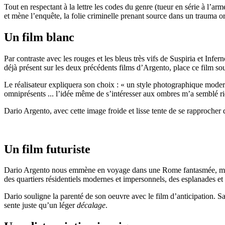
Tout en respectant à la lettre les codes du genre (tueur en série à l’ar
et mène l’enquête, la folie criminelle prenant source dans un trauma or
Un film blanc
Par contraste avec les rouges et les bleus très vifs de Suspiria et Inf
déjà présent sur les deux précédents films d’Argento, place ce film so
Le réalisateur expliquera son choix : « un style photographique moder
omniprésents ... l’idée même de s’intéresser aux ombres m’a semblé ridi
Dario Argento, avec cette image froide et lisse tente de se rapprocher d’
Un film futuriste
Dario Argento nous emmène en voyage dans une Rome fantasmée, modern
des quartiers résidentiels modernes et impersonnels, des esplanades et
Dario souligne la parenté de son oeuvre avec le film d’anticipation. S
sente juste qu’un léger
décalage
.