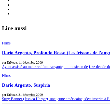
Lire aussi
Films
Dario Argento, Profondo Rosso (Les frissons de l’ango
par DrNoze,
11 décembre 2009
Ayant assisté au meurtre d’une voyante, un musicien de jazz décide de
Films
Dario Argento, Suspiria
par DrNoze,
21 décembre 2009
Suzy Banner (Jessica Harper), une jeune américaine, s’est inscrite à 