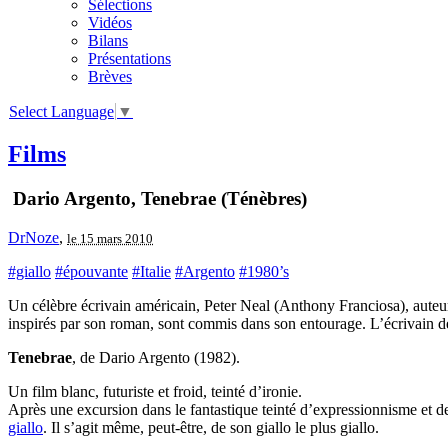
Sélections
Vidéos
Bilans
Présentations
Brèves
Select Language
▼
Films
Dario Argento, Tenebrae (Ténèbres)
DrNoze
,
le 15 mars 2010
#giallo
#épouvante
#Italie
#Argento
#1980’s
Un célèbre écrivain américain, Peter Neal (Anthony Franciosa), auteur
inspirés par son roman, sont commis dans son entourage. L’écrivain d
Tenebrae
, de Dario Argento (1982).
Un film blanc, futuriste et froid, teinté d’ironie.
Après une excursion dans le fantastique teinté d’expressionnisme et 
giallo
. Il s’agit même, peut-être, de son giallo le plus giallo.