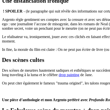
Une distanciation ironique
! SPOILER
- (le paragraphe qui suit révèle des informations sur cer
Argento règle gentiment ses comptes avec la censure et avec ses détract
ego : une journaliste l’accuse de misogynie, dans les romans de Neal (
sombre secret, voire un penchant pour le meurtre (on ne peut pas écrire
Le réalisateur va, ironiquement, jouer avec ces clichés en faisant eff
moment.
In fine, la morale du film est claire : On ne peut pas écrire de livre (o
Des scènes cultes
Des scènes de meurtres hautement sadiques et esthétiques se succèdent,
long traveling à la luma et le célèbre
drop painting
de Jane.
On peut citer également le fameux "trauma originel", les talons rouge
Une pièce d’anthologie et mon Argento préféré avec
Profundo Ro