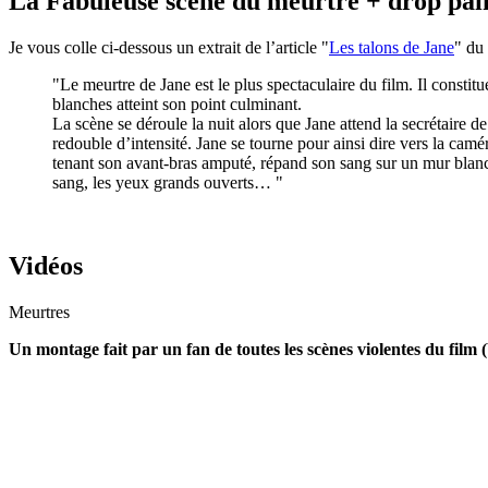
La Fabuleuse scène du meurtre + drop pai
Je vous colle ci-dessous un extrait de l’article "
Les talons de Jane
" du
"Le meurtre de Jane est le plus spectaculaire du film. Il constitu
blanches atteint son point culminant.
La scène se déroule la nuit alors que Jane attend la secrétaire de
redouble d’intensité. Jane se tourne pour ainsi dire vers la camér
tenant son avant-bras amputé, répand son sang sur un mur blanc. 
sang, les yeux grands ouverts… "
Vidéos
Meurtres
Un montage fait par un fan de toutes les scènes violentes du film 