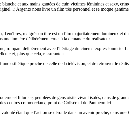
me blanche et aux mains gantées de cuir, victimes féminines et sexy, crime
iginel...) Argento nous livre un film très personnel et se moque gentime
erno, Ténèbres, malgré son titre est un film majoritairement lumineux et 
us une lumière délibérément crue, à la demande du réalisateur.
ne, rompant délibérément avec l’héritage du cinéma expressionniste. La 
cule et, plus que cela, rassurante ».
une esthétique proche de celle de la télévision, et de retrouver le réalis
e et futuriste, peuplées de gens oisifs vivant isolés, dans de grand
 des centres commerciaux, point de Colisée ni de Panthéon ici.
a volonté étant que l’action se déroule dans un avenir proche, dans une