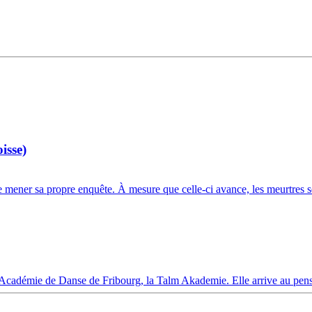
isse)
 mener sa propre enquête. À mesure que celle-ci avance, les meurtres se 
l’Académie de Danse de Fribourg, la Talm Akademie. Elle arrive au pens