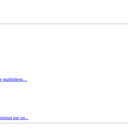
multiplient....
ionnat par un...