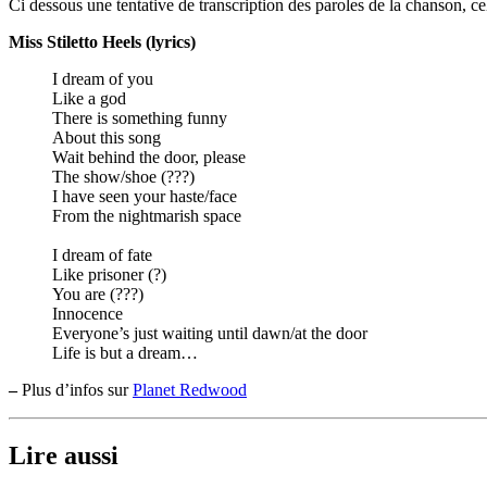
Ci dessous une tentative de transcription des paroles de la chanson, cel
Miss Stiletto Heels (lyrics)
I dream of you
Like a god
There is something funny
About this song
Wait behind the door, please
The show/shoe (???)
I have seen your haste/face
From the nightmarish space
I dream of fate
Like prisoner (?)
You are (???)
Innocence
Everyone’s just waiting until dawn/at the door
Life is but a dream…
–
Plus d’infos sur
Planet Redwood
Lire aussi