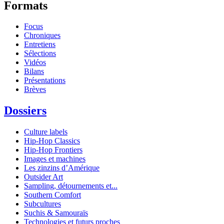
Formats
Focus
Chroniques
Entretiens
Sélections
Vidéos
Bilans
Présentations
Brèves
Dossiers
Culture labels
Hip-Hop Classics
Hip-Hop Frontiers
Images et machines
Les zinzins d’Amérique
Outsider Art
Sampling, détournements et...
Southern Comfort
Subcultures
Suchis & Samouraïs
Technologies et futurs proches