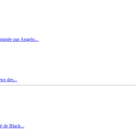
signée par Angelo...
eux des...
é de Black...