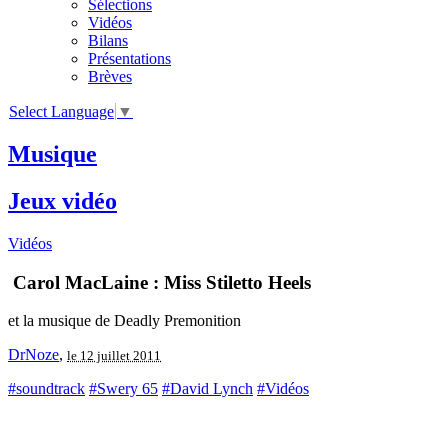
Sélections
Vidéos
Bilans
Présentations
Brèves
Select Language
▼
Musique
Jeux vidéo
Vidéos
Carol MacLaine : Miss Stiletto Heels
et la musique de Deadly Premonition
DrNoze
,
le 12 juillet 2011
#soundtrack
#Swery 65
#David Lynch
#Vidéos