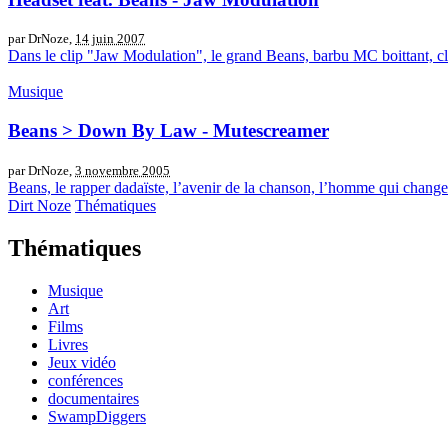
par DrNoze,
14 juin 2007
Dans le clip "Jaw Modulation", le grand Beans, barbu MC boittant, cla
Musique
Beans > Down By Law - Mutescreamer
par DrNoze,
3 novembre 2005
Beans, le rapper dadaïste, l’avenir de la chanson, l’homme qui change
Dirt Noze
Thématiques
Thématiques
Musique
Art
Films
Livres
Jeux vidéo
conférences
documentaires
SwampDiggers