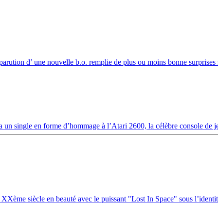
arution d’ une nouvelle b.o. remplie de plus ou moins bonne surprises 
stra un single en forme d’hommage à l’Atari 2600, la célèbre console de j
 XXème siècle en beauté avec le puissant "Lost In Space" sous l’identit