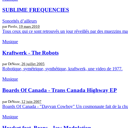
SUBLIME FREQUENCIES
Sonorités d’ailleurs
par Pierlo,
19 mars 2010
Tous ceux qui ce sont retrouvés un jour réveillés par des muezzins ma
Musique
Kraftwerk - The Robots
par DrNoze,
26 juillet 2005
Robotique, symétrique, synthétique, kraftwerk, une video de 1977.
Musique
Boards Of Canada - Trans Canada Highway EP
par DrNoze,
12 juin 2007
Boards Of Canada - "Dayvan Cowboy" Un cosmonaute fait de la chute li
Musique
Headset feat. Beans - Jaw Modulation