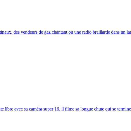
tinaux, des vendeurs de gaz chantant ou une radio braillarde dans un la
bre avec sa caméra super 16, il filme sa longue chute qui se termine 