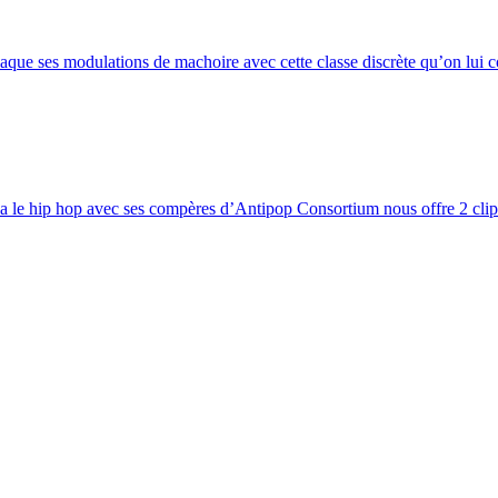
que ses modulations de machoire avec cette classe discrète qu’on lui co
a le hip hop avec ses compères d’Antipop Consortium nous offre 2 clips 