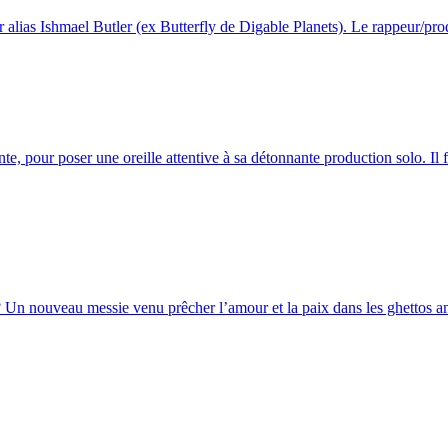
 alias Ishmael Butler (ex Butterfly de Digable Planets). Le rappeur/prod
e, pour poser une oreille attentive à sa détonnante production solo. Il f
 Un nouveau messie venu prêcher l’amour et la paix dans les ghettos am