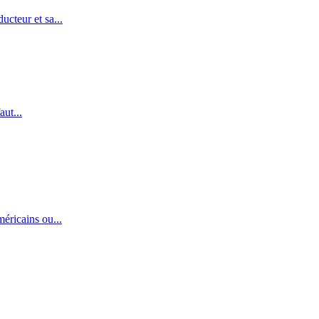
ucteur et sa...
aut...
éricains ou...