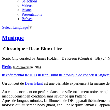
Sélections
Vidéos
Bilans
Présentations
Brèves
Select Language
▼
Musique
Chronique : Dean Blunt Live
Sonic City curated by James Holden - De Kreun (Courtrai - BE) 24 
Pierlo
,
le 25 novembre 2014
#expérimental
#2010’s
#Dean Blunt
#Chronique de concert
#Anglete
Un concert de
Dean Blunt
est une véritable expérience à la mesure de
Au commencement on pénètre dans une salle totalement noire, remplie
met doucement en condition sans savoir ce qui l’attend.
Après de longues minutes, la silhouette de DB apparait théâtralement
molosse qui lui sert de body guard, et qui ne le quitte jamais (il appara