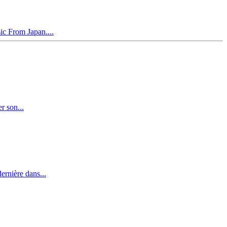
ic From Japan....
r son...
ernière dans...