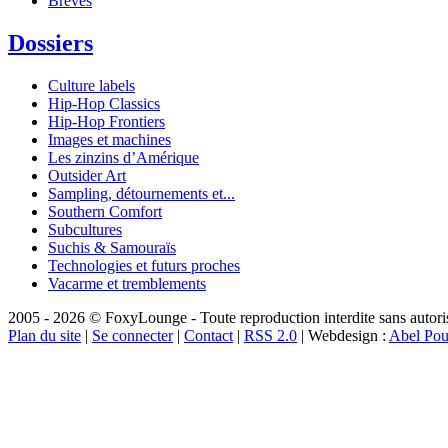
Brèves
Dossiers
Culture labels
Hip-Hop Classics
Hip-Hop Frontiers
Images et machines
Les zinzins d’Amérique
Outsider Art
Sampling, détournements et...
Southern Comfort
Subcultures
Suchis & Samouraïs
Technologies et futurs proches
Vacarme et tremblements
2005 - 2026 © FoxyLounge - Toute reproduction interdite sans autorisa
Plan du site
|
Se connecter
|
Contact
|
RSS 2.0
| Webdesign :
Abel Pou