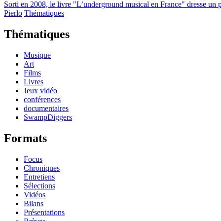
Sorti en 2008, le livre "L’underground musical en France" dresse un 
Pierlo
Thématiques
Thématiques
Musique
Art
Films
Livres
Jeux vidéo
conférences
documentaires
SwampDiggers
Formats
Focus
Chroniques
Entretiens
Sélections
Vidéos
Bilans
Présentations