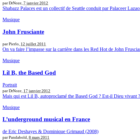
par DrNoze,
7 janvier 2012
Shabazz Palaces est un collectif de Seattle conduit par Palaceer Lazaor
Musique
John Frusciante
par Pierlo,
12 juillet 2011
On va faire l’impasse sur la carrière dans les Red Hot de John Frusciant
Musique
Lil B, the Based God
Portrait
par DrNoze,
17 janvier 2012
Mais qui est Lil B, autoproclamé the Based God ? Est-il Dieu vivant ?
Musique
L’underground musical en France
de Eric Deshayes & Dominique Grimaud (2008)
par Pandabold,
8 mars 2011