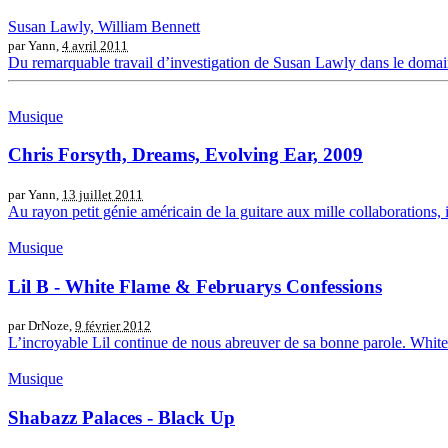
Susan Lawly, William Bennett
par Yann,
4 avril 2011
Du remarquable travail d’investigation de Susan Lawly dans le domai
Musique
Chris Forsyth, Dreams, Evolving Ear, 2009
par Yann,
13 juillet 2011
Au rayon petit génie américain de la guitare aux mille collaborations, i
Musique
Lil B - White Flame & Februarys Confessions
par DrNoze,
9 février 2012
L’incroyable Lil continue de nous abreuver de sa bonne parole. White 
Musique
Shabazz Palaces - Black Up