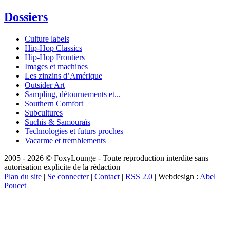
Dossiers
Culture labels
Hip-Hop Classics
Hip-Hop Frontiers
Images et machines
Les zinzins d’Amérique
Outsider Art
Sampling, détournements et...
Southern Comfort
Subcultures
Suchis & Samouraïs
Technologies et futurs proches
Vacarme et tremblements
2005 - 2026 © FoxyLounge - Toute reproduction interdite sans
autorisation explicite de la rédaction
Plan du site
|
Se connecter
|
Contact
|
RSS 2.0
| Webdesign :
Abel
Poucet