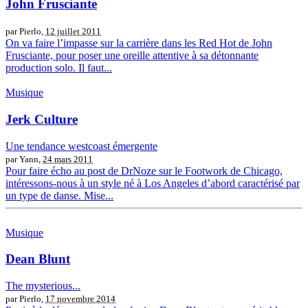
John Frusciante
par Pierlo,
12 juillet 2011
On va faire l’impasse sur la carrière dans les Red Hot de John
Frusciante, pour poser une oreille attentive à sa détonnante
production solo. Il faut...
Musique
Jerk Culture
Une tendance westcoast émergente
par Yann,
24 mars 2011
Pour faire écho au post de DrNoze sur le Footwork de Chicago,
intéressons-nous à un style né à Los Angeles d’abord caractérisé par
un type de danse. Mise...
Musique
Dean Blunt
The mysterious...
par Pierlo,
17 novembre 2014