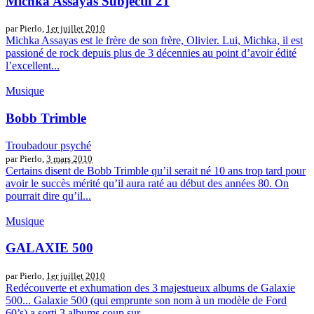
Michka Assayas Subjectif 21
par Pierlo,
1er juillet 2010
Michka Assayas est le frère de son frère, Olivier. Lui, Michka, il est
passioné de rock depuis plus de 3 décennies au point d’avoir édité
l’excellent...
Musique
Bobb Trimble
Troubadour psyché
par Pierlo,
3 mars 2010
Certains disent de Bobb Trimble qu’il serait né 10 ans trop tard pour
avoir le succès mérité qu’il aura raté au début des années 80. On
pourrait dire qu’il...
Musique
GALAXIE 500
par Pierlo,
1er juillet 2010
Redécouverte et exhumation des 3 majestueux albums de Galaxie
500... Galaxie 500 (qui emprunte son nom à un modèle de Ford
60’s) a sorti 3 albums coup sur...