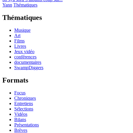
Yann
Thématiques
Thématiques
Musique
Art
Films
Livres
Jeux vidéo
conférences
documentaires
SwampDiggers
Formats
Focus
Chroniques
Entretiens
Sélections
Vidéos
Bilans
Présentations
Brèves