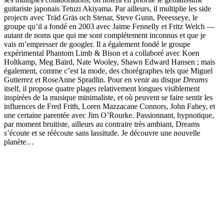
guitariste japonais Tetuzi Akiyama. Par ailleurs, il multiplie les side
projects avec Träd Gräs och Stenar, Steve Gunn, Peeesseye, le
groupe qu’il a fondé en 2003 avec Jaime Fennelly et Fritz Welch —
autant de noms que qui me sont complétement inconnus et que je
vais m’empresser de googler. Il a également fondé le groupe
expérimental Phantom Limb & Bison et a collaboré avec Koen
Holtkamp, Meg Baird, Nate Wooley, Shawn Edward Hansen ; mais
également, comme c’est la mode, des chorégraphes tels que Miguel
Gutierrez et RoseAnne Spradlin. Pour en venir au disque
Dreams
itself, il propose quatre plages relativement longues visiblement
inspirées de la musique minimaliste, et où peuvent se faire sentir les
influences de Fred Frith, Loren Mazzacane Connors, John Fahey, et
une certaine parentée avec Jim O’Rourke. Passionnant, hypnotique,
par moment bruitiste, ailleurs au contraire très ambiant, Dreams
s’écoute et se réécoute sans lassitude. Je découvre une nouvelle
planète…