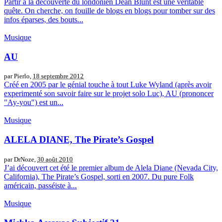
Partir à la découverte du londonien Dean Blunt est une véritable
quête. On cherche, on fouille de blogs en blogs pour tomber sur des
infos éparses, des bouts...
Musique
AU
par Pierlo,
18 septembre 2012
Créé en 2005 par le génial touche à tout Luke Wyland (après avoir
experimenté son savoir faire sur le projet solo Luc), AU (prononcer
"Ay-you") est un...
Musique
ALELA DIANE, The Pirate’s Gospel
par DrNoze,
30 août 2010
J’ai découvert cet été le premier album de Alela Diane (Nevada City,
California), The Pirate’s Gospel, sorti en 2007. Du pure Folk
américain, passéiste à...
Musique