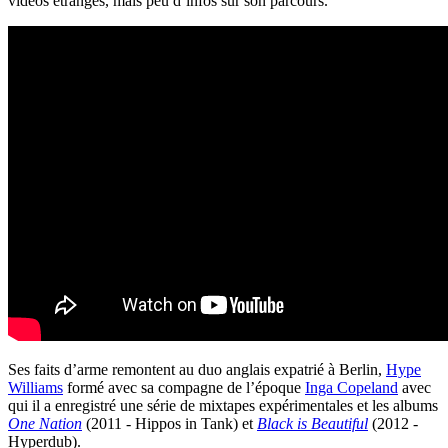
vidéos étranges, mais peu d’infos sur son parcours.
Ses faits d’arme remontent au duo anglais expatrié à Berlin,
Hype
Williams
formé avec sa compagne de l’époque
Inga Copeland
avec
qui il a enregistré une série de mixtapes expérimentales et les albums
One Nation
(2011 - Hippos in Tank) et
Black is Beautiful
(2012 -
Hyperdub).