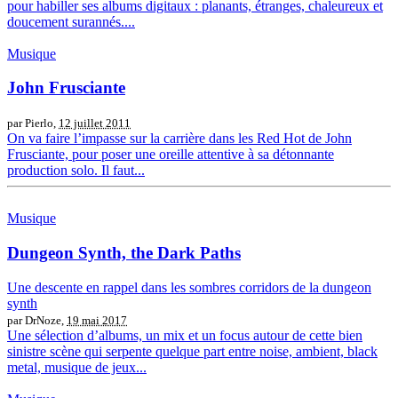
pour habiller ses albums digitaux : planants, étranges, chaleureux et
doucement surannés....
Musique
John Frusciante
par Pierlo,
12 juillet 2011
On va faire l’impasse sur la carrière dans les Red Hot de John
Frusciante, pour poser une oreille attentive à sa détonnante
production solo. Il faut...
Musique
Dungeon Synth, the Dark Paths
Une descente en rappel dans les sombres corridors de la dungeon
synth
par DrNoze,
19 mai 2017
Une sélection d’albums, un mix et un focus autour de cette bien
sinistre scène qui serpente quelque part entre noise, ambient, black
metal, musique de jeux...