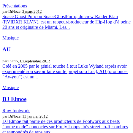
Présentations
par DrNoze,
2 mars 2012
Space Ghost Purp ou SpaceGhostPurrp, du crew Raider Klan
(RVIDXR KLVN), est un rappeur/producteur de Hip-Hop d’à peine
20 ans et originaire de Miami. Les...
Musique
AU
par Pierlo,
18 septembre 2012
Créé en 2005 par le génial touche à tout Luke Wyland (après avoir
experimenté son savoir faire sur le projet solo Luc), AU (prononcer
"Ay-you") est un...
Musique
DJ Elmoe
Raw footwork
par DrNoze,
13 janvier 2012
DJ Elmoe fait partie de ces producteurs de Footwork aux beats
"home made" concoctés sur Fruity Loops, très street, lo-fi, sombres
et saupoudrés de raps aux...