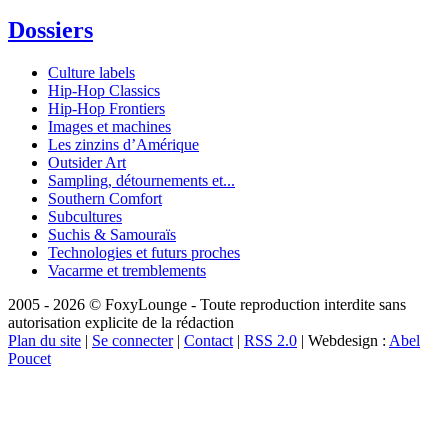
Dossiers
Culture labels
Hip-Hop Classics
Hip-Hop Frontiers
Images et machines
Les zinzins d’Amérique
Outsider Art
Sampling, détournements et...
Southern Comfort
Subcultures
Suchis & Samouraïs
Technologies et futurs proches
Vacarme et tremblements
2005 - 2026 © FoxyLounge - Toute reproduction interdite sans
autorisation explicite de la rédaction
Plan du site
|
Se connecter
|
Contact
|
RSS 2.0
| Webdesign :
Abel
Poucet