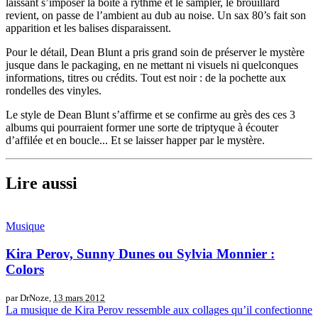
laissant s’imposer la boîte à rythme et le sampler, le brouillard
revient, on passe de l’ambient au dub au noise. Un sax 80’s fait son
apparition et les balises disparaissent.
Pour le détail, Dean Blunt a pris grand soin de préserver le mystère
jusque dans le packaging, en ne mettant ni visuels ni quelconques
informations, titres ou crédits. Tout est noir : de la pochette aux
rondelles des vinyles.
Le style de Dean Blunt s’affirme et se confirme au grès des ces 3
albums qui pourraient former une sorte de triptyque à écouter
d’affilée et en boucle... Et se laisser happer par le mystère.
Lire aussi
Musique
Kira Perov, Sunny Dunes ou Sylvia Monnier :
Colors
par DrNoze,
13 mars 2012
La musique de Kira Perov ressemble aux collages qu’il confectionne