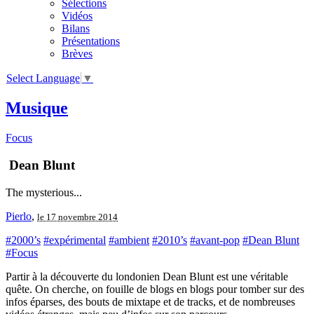
Sélections
Vidéos
Bilans
Présentations
Brèves
Select Language
▼
Musique
Focus
Dean Blunt
The mysterious...
Pierlo
,
le 17 novembre 2014
#2000’s
#expérimental
#ambient
#2010’s
#avant-pop
#Dean Blunt
#Focus
Partir à la découverte du londonien Dean Blunt est une véritable
quête. On cherche, on fouille de blogs en blogs pour tomber sur des
infos éparses, des bouts de mixtape et de tracks, et de nombreuses