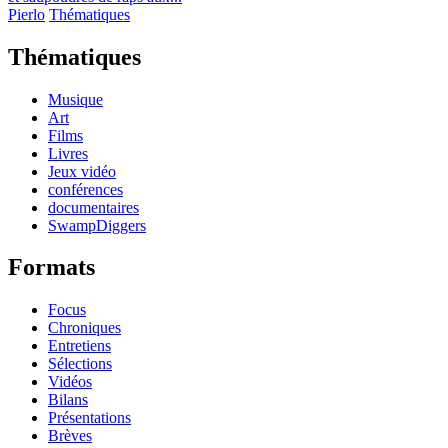
Pierlo
Thématiques
Thématiques
Musique
Art
Films
Livres
Jeux vidéo
conférences
documentaires
SwampDiggers
Formats
Focus
Chroniques
Entretiens
Sélections
Vidéos
Bilans
Présentations
Brèves