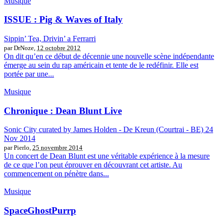
Musique
ISSUE : Pig & Waves of Italy
Sippin’ Tea, Drivin’ a Ferrarri
par DrNoze,
12 octobre 2012
On dit qu’en ce début de décennie une nouvelle scène indépendante
émerge au sein du rap américain et tente de le redéfinir. Elle est
portée par une...
Musique
Chronique : Dean Blunt Live
Sonic City curated by James Holden - De Kreun (Courtrai - BE) 24
Nov 2014
par Pierlo,
25 novembre 2014
Un concert de Dean Blunt est une véritable expérience à la mesure
de ce que l’on peut éprouver en découvrant cet artiste. Au
commencement on pénètre dans...
Musique
SpaceGhostPurrp