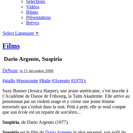
Sélections
Vidéos
Bilans
Présentations
Brèves
Select Language
▼
Films
Dario Argento, Suspiria
DrNoze
,
le 21 décembre 2009
#giallo
#épouvante
#Italie
#Argento
#1970’s
Suzy Banner (Jessica Harper), une jeune américaine, s’est inscrite à
l’Académie de Danse de Fribourg, la Talm Akademie. Elle arrive au
pensionnat par un violent orage et y croise une jeune femme
terrorisée qui s’enfuit dans la nuit. Petit à petit, elle se rend compte
que son école est un repaire de sorcières...
Suspiria
, de Dario Argento (1977).
Suspiria
est le film de
Dario Argento
le plus encensé, son goût du