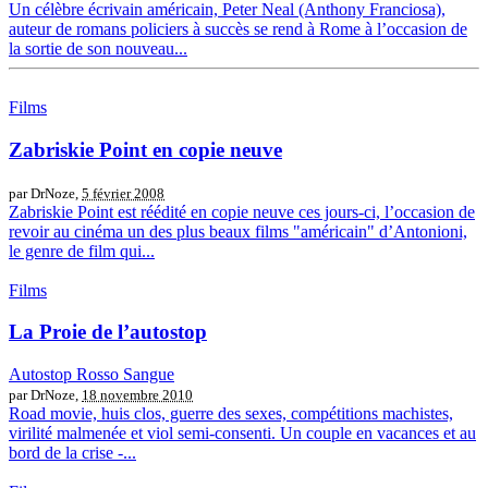
Un célèbre écrivain américain, Peter Neal (Anthony Franciosa),
auteur de romans policiers à succès se rend à Rome à l’occasion de
la sortie de son nouveau...
Films
Zabriskie Point en copie neuve
par DrNoze,
5 février 2008
Zabriskie Point est réédité en copie neuve ces jours-ci, l’occasion de
revoir au cinéma un des plus beaux films "américain" d’Antonioni,
le genre de film qui...
Films
La Proie de l’autostop
Autostop Rosso Sangue
par DrNoze,
18 novembre 2010
Road movie, huis clos, guerre des sexes, compétitions machistes,
virilité malmenée et viol semi-consenti. Un couple en vacances et au
bord de la crise -...