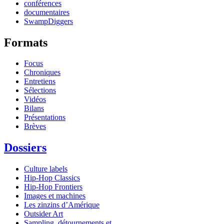
conférences
documentaires
SwampDiggers
Formats
Focus
Chroniques
Entretiens
Sélections
Vidéos
Bilans
Présentations
Brèves
Dossiers
Culture labels
Hip-Hop Classics
Hip-Hop Frontiers
Images et machines
Les zinzins d’Amérique
Outsider Art
Sampling, détournements et...