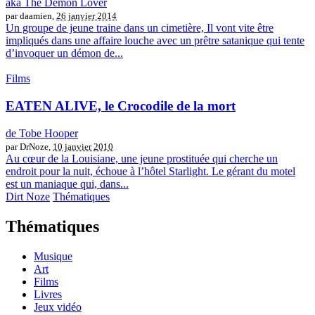
aka The Demon Lover
par daamien,
26 janvier 2014
Un groupe de jeune traine dans un cimetière, Il vont vite être
impliqués dans une affaire louche avec un prêtre satanique qui tente
d’invoquer un démon de...
Films
EATEN ALIVE, le Crocodile de la mort
de Tobe Hooper
par DrNoze,
10 janvier 2010
Au cœur de la Louisiane, une jeune prostituée qui cherche un
endroit pour la nuit, échoue à l’hôtel Starlight. Le gérant du motel
est un maniaque qui, dans...
Dirt Noze
Thématiques
Thématiques
Musique
Art
Films
Livres
Jeux vidéo