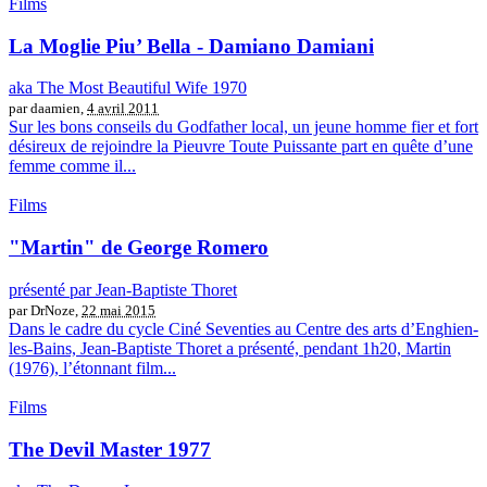
Films
La Moglie Piu’ Bella - Damiano Damiani
aka The Most Beautiful Wife 1970
par daamien,
4 avril 2011
Sur les bons conseils du Godfather local, un jeune homme fier et fort
désireux de rejoindre la Pieuvre Toute Puissante part en quête d’une
femme comme il...
Films
"Martin" de George Romero
présenté par Jean-Baptiste Thoret
par DrNoze,
22 mai 2015
Dans le cadre du cycle Ciné Seventies au Centre des arts d’Enghien-
les-Bains, Jean-Baptiste Thoret a présenté, pendant 1h20, Martin
(1976), l’étonnant film...
Films
The Devil Master 1977