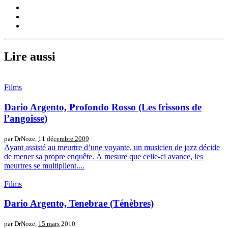
Lire aussi
Films
Dario Argento, Profondo Rosso (Les frissons de
l’angoisse)
par DrNoze,
11 décembre 2009
Ayant assisté au meurtre d’une voyante, un musicien de jazz décide
de mener sa propre enquête. À mesure que celle-ci avance, les
meurtres se multiplient....
Films
Dario Argento, Tenebrae (Ténèbres)
par DrNoze,
15 mars 2010