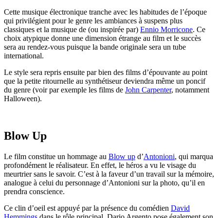
Cette musique électronique tranche avec les habitudes de l’époque
qui privilégient pour le genre les ambiances à suspens plus
classiques et la musique de (ou inspirée par)
Ennio Morricone
. Ce
choix atypique donne une dimension étrange au film et le succès
sera au rendez-vous puisque la bande originale sera un tube
international.
Le style sera repris ensuite par bien des films d’épouvante au point
que la petite ritournelle au synthétiseur deviendra même un poncif
du genre (voir par exemple les films de
John Carpenter
, notamment
Halloween).
Blow Up
Le film constitue un hommage au
Blow up
d’
Antonioni
, qui marqua
profondément le réalisateur. En effet, le héros a vu le visage du
meurtrier sans le savoir. C’est à la faveur d’un travail sur la mémoire,
analogue à celui du personnage d’Antonioni sur la photo, qu’il en
prendra conscience.
Ce clin d’oeil est appuyé par la présence du comédien
David
Hemmings
dans le rôle principal. Dario Argento pose également son