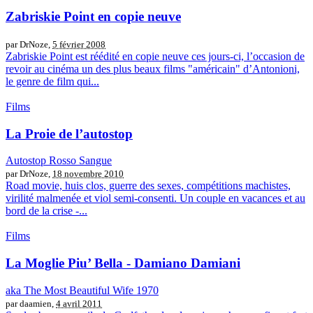
Zabriskie Point en copie neuve
par DrNoze,
5 février 2008
Zabriskie Point est réédité en copie neuve ces jours-ci, l’occasion de
revoir au cinéma un des plus beaux films "américain" d’Antonioni,
le genre de film qui...
Films
La Proie de l’autostop
Autostop Rosso Sangue
par DrNoze,
18 novembre 2010
Road movie, huis clos, guerre des sexes, compétitions machistes,
virilité malmenée et viol semi-consenti. Un couple en vacances et au
bord de la crise -...
Films
La Moglie Piu’ Bella - Damiano Damiani
aka The Most Beautiful Wife 1970
par daamien,
4 avril 2011