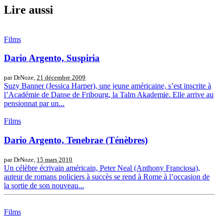
Lire aussi
Films
Dario Argento, Suspiria
par DrNoze,
21 décembre 2009
Suzy Banner (Jessica Harper), une jeune américaine, s’est inscrite à
l’Académie de Danse de Fribourg, la Talm Akademie. Elle arrive au
pensionnat par un...
Films
Dario Argento, Tenebrae (Ténèbres)
par DrNoze,
15 mars 2010
Un célèbre écrivain américain, Peter Neal (Anthony Franciosa),
auteur de romans policiers à succès se rend à Rome à l’occasion de
la sortie de son nouveau...
Films