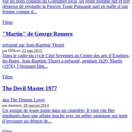
Sur les bons conseils du Godfather local, un jeune homme fier et fort
désireux de rejoindre la Pieuvre Toute Puissante part en quête d’une
femme comme il...
Films
"Martin" de George Romero
présenté par Jean-Baptiste Thoret
par DrNoze,
22 mai 2015
Dans le cadre du cycle Ciné Seventies au Centre des arts d’Enghien-
les-Bains, Jean-Baptiste Thoret a présenté, pendant 1h20, Martin
(1976), l’étonnant film...
Films
The Devil Master 1977
aka The Demon Lover
par daamien,
26 janvier 2014
Un groupe de jeune traine dans un cimetière, Il vont vite être
impliqués dans une affaire louche avec un prêtre satanique qui tente
d’invoquer un démon de...
Films