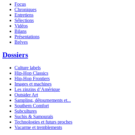
Focus
Chroniques
Entretiens
Sélections
Vidéos
Bilans
Présentations
Brèves
Dossiers
Culture labels
Hip-Hop Classics
Hip-Hop Frontiers
Images et machines
Les zinzins d’Amérique
Outsider Art
Sampling, détournements et...
Southern Comfort
Subcultures
Suchis & Samouraïs
Technologies et futurs proches
Vacarme et tremblements