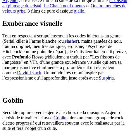
Argento
: Il réalise ce film à la suite de sa trilogie animale (
L’Oiseau
au plumage de cristal
,
Le Chat à neuf queues
et
Quatre mouches de
velours gris
), 3 films de pure classique
giallo
.
Exubérance visuelle
Tout en respectant scrupuleusement les codes inhérents au genre
(Serial killer à l’arme blanche (ou
slasher
), mains gantées de noir,
trauma originel, meurtres sadiques, érotisme, "Psychose" de
Hitchcock comme point de départ) , le réalisateur italien fait preuve,
avec
Profondo Rosso
(ridiculement traduit par "Les frissons de
l’angoisse" en VF), d’une grande exubérance visuelle qui sera sa
marque distinctive et influencera profondément un réalisateur
comme
David Lynch
. Un monde très coloré inspiré par
l’expressionisme qu’il approfondira juste après avec
Suspiria
.
Goblin
Seconde rupture avec le genre : le choix de la musique. Argento
choisit de travailler ici avec
Goblin
, alors un jeune groupe de rock
electro progressif qui retravaillera souvent avec le réalisateur par la
suite et fera l’objet d’un culte.