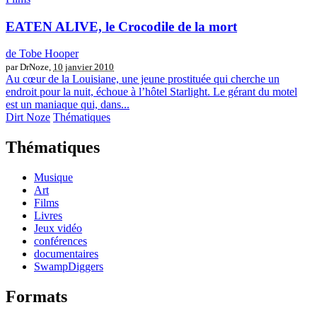
EATEN ALIVE, le Crocodile de la mort
de Tobe Hooper
par DrNoze,
10 janvier 2010
Au cœur de la Louisiane, une jeune prostituée qui cherche un
endroit pour la nuit, échoue à l’hôtel Starlight. Le gérant du motel
est un maniaque qui, dans...
Dirt Noze
Thématiques
Thématiques
Musique
Art
Films
Livres
Jeux vidéo
conférences
documentaires
SwampDiggers
Formats