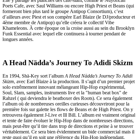
Elle y partage les planches des café-slam, comme le Nuyorican
Poets Cafe, avec Saul Williams ou encore High Priest et Beans (qui
formeront bien plus tard le groupe Antipop Consortium), c’est
d’ailleurs avec Piest et son compère Earl Blaize (le DJ/producteur et
4ème membre de Antipop) qu’elle créera le collectif Vibe
Khameleons. À cette époque on la croise aussi au sein du Brooklyn
Funk Essential avec lequel elle continuera à tourner pendant de
longues années.
A Head Nädda’s Journey To Adidi Skizm
En 1994, Shä-Key sort l’album
A Head Nädda’s Journey To Adidi
Skizm
, avec Earl Blaize à la production. Il s’agit d’un premier projet
solo extrêmement innovant mélangeant Hip-Hop expérimental,
Soul, Slam, samples, instruments live et la "human beat box" de
Rahzel ( qui deviendra le beatboxer des Roots). Ce sera également
l’album où de nombreuses oreilles curieuses découvriront pour la
première fois sur galette les flows de Beans et de High Priest. On y
retrouvera également J-Live et Ill Bill. L’album est vraiment original
et tente de faire évoluer le Hip-Hop dans de nombreuses directions,
mais peut-être qu’il tire dans trop de directions et peine à se trouver
véritablement. Ce sera bien évidemment un bide commercial mais il
reste quoi qu’il en soit une référence du Hip-Hop indépendant.