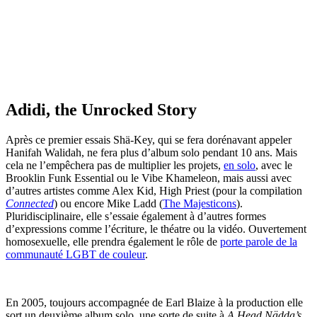
Adidi, the Unrocked Story
Après ce premier essais Shä-Key, qui se fera dorénavant appeler
Hanifah Walidah, ne fera plus d’album solo pendant 10 ans. Mais
cela ne l’empêchera pas de multiplier les projets,
en solo
, avec le
Brooklin Funk Essential ou le Vibe Khameleon, mais aussi avec
d’autres artistes comme Alex Kid, High Priest (pour la compilation
Connected
) ou encore Mike Ladd (
The Majesticons
).
Pluridisciplinaire, elle s’essaie également à d’autres formes
d’expressions comme l’écriture, le théatre ou la vidéo. Ouvertement
homosexuelle, elle prendra également le rôle de
porte parole de la
communauté LGBT de couleur
.
En 2005, toujours accompagnée de Earl Blaize à la production elle
sort un deuxième album solo, une sorte de suite à
A Head Nädda’s