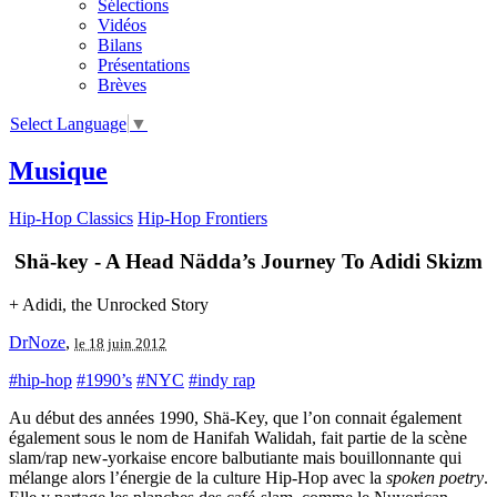
Sélections
Vidéos
Bilans
Présentations
Brèves
Select Language
▼
Musique
Hip-Hop Classics
Hip-Hop Frontiers
Shä-key - A Head Nädda’s Journey To Adidi Skizm
+ Adidi, the Unrocked Story
DrNoze
,
le 18 juin 2012
#hip-hop
#1990’s
#NYC
#indy rap
Au début des années 1990, Shä-Key, que l’on connait également
également sous le nom de Hanifah Walidah, fait partie de la scène
slam/rap new-yorkaise encore balbutiante mais bouillonnante qui
mélange alors l’énergie de la culture Hip-Hop avec la
spoken poetry
.