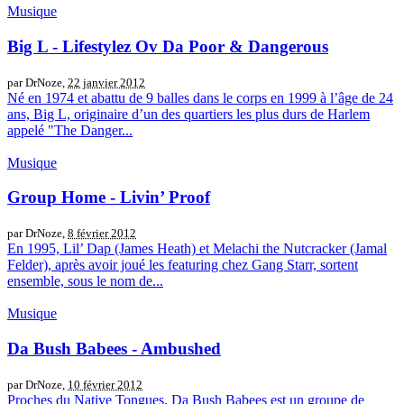
Musique
Big L - Lifestylez Ov Da Poor & Dangerous
par DrNoze,
22 janvier 2012
Né en 1974 et abattu de 9 balles dans le corps en 1999 à l’âge de 24
ans, Big L, originaire d’un des quartiers les plus durs de Harlem
appelé "The Danger...
Musique
Group Home - Livin’ Proof
par DrNoze,
8 février 2012
En 1995, Lil’ Dap (James Heath) et Melachi the Nutcracker (Jamal
Felder), après avoir joué les featuring chez Gang Starr, sortent
ensemble, sous le nom de...
Musique
Da Bush Babees - Ambushed
par DrNoze,
10 février 2012
Proches du Native Tongues, Da Bush Babees est un groupe de