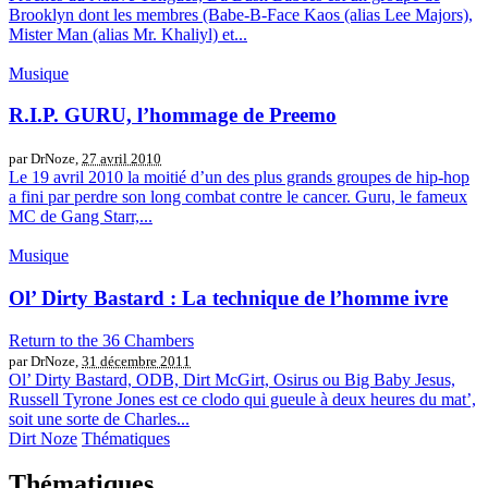
Brooklyn dont les membres (Babe-B-Face Kaos (alias Lee Majors),
Mister Man (alias Mr. Khaliyl) et...
Musique
R.I.P. GURU, l’hommage de Preemo
par DrNoze,
27 avril 2010
Le 19 avril 2010 la moitié d’un des plus grands groupes de hip-hop
a fini par perdre son long combat contre le cancer. Guru, le fameux
MC de Gang Starr,...
Musique
Ol’ Dirty Bastard : La technique de l’homme ivre
Return to the 36 Chambers
par DrNoze,
31 décembre 2011
Ol’ Dirty Bastard, ODB, Dirt McGirt, Osirus ou Big Baby Jesus,
Russell Tyrone Jones est ce clodo qui gueule à deux heures du mat’,
soit une sorte de Charles...
Dirt Noze
Thématiques
Thématiques