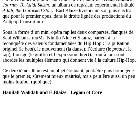
Journey To Adidi Skizm
, un album de rap/slam expérimental intitulé
Adidi, the Unrocked Story
. Earl Blaize livre ici un son plus electro
que pour le premier opus, dans la droite lignée des productions du
Antipop Consortium.
Sous la forme d’un mini-opéra rap les deux comparses, flanqués de
Saul Williams, muMs, Nimflo Nine et Skamz, partent à la
reconquête des valeurs fondamentales du Hip-Hop : La pulsation
originel (le
beat
), le mouvement (la danse), l’écriture (le
preach
, le
rap), l’image (le graffiti et l’expression direct). Tour à tour sont
abordés les multiples éléments qui donnent vie à la culture Hip-Hop.
Ce deuxième album est un objet étonnant, peut-être plus homogène
que le premier, sûrement mieux maitrisé, mais peut-être aussi un peu
moins foufou. (quoi que)
Hanifah Walidah and E.Blaize - Legion of Core