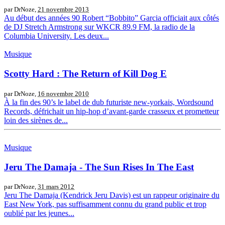
par DrNoze,
21 novembre 2013
Au début des années 90 Robert “Bobbito” Garcia officiait aux côtés
de DJ Stretch Armstrong sur WKCR 89.9 FM, la radio de la
Columbia University. Les deux...
Musique
Scotty Hard : The Return of Kill Dog E
par DrNoze,
16 novembre 2010
À la fin des 90’s le label de dub futuriste new-yorkais, Wordsound
Records, défrichait un hip-hop d’avant-garde crasseux et prometteur
loin des sirènes de...
Musique
Jeru The Damaja - The Sun Rises In The East
par DrNoze,
31 mars 2012
Jeru The Damaja (Kendrick Jeru Davis) est un rappeur originaire du
East New York, pas suffisamment connu du grand public et trop
oublié par les jeunes...