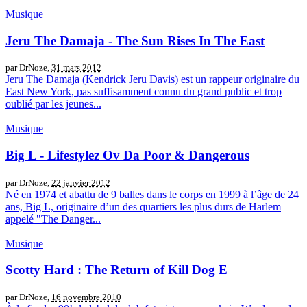
Musique
Jeru The Damaja - The Sun Rises In The East
par DrNoze,
31 mars 2012
Jeru The Damaja (Kendrick Jeru Davis) est un rappeur originaire du
East New York, pas suffisamment connu du grand public et trop
oublié par les jeunes...
Musique
Big L - Lifestylez Ov Da Poor & Dangerous
par DrNoze,
22 janvier 2012
Né en 1974 et abattu de 9 balles dans le corps en 1999 à l’âge de 24
ans, Big L, originaire d’un des quartiers les plus durs de Harlem
appelé "The Danger...
Musique
Scotty Hard : The Return of Kill Dog E
par DrNoze,
16 novembre 2010