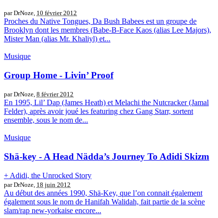
par DrNoze,
10 février 2012
Proches du Native Tongues, Da Bush Babees est un groupe de
Brooklyn dont les membres (Babe-B-Face Kaos (alias Lee Majors),
Mister Man (alias Mr. Khaliyl) et...
Musique
Group Home - Livin’ Proof
par DrNoze,
8 février 2012
En 1995, Lil’ Dap (James Heath) et Melachi the Nutcracker (Jamal
Felder), après avoir joué les featuring chez Gang Starr, sortent
ensemble, sous le nom de...
Musique
Shä-key - A Head Nädda’s Journey To Adidi Skizm
+ Adidi, the Unrocked Story
par DrNoze,
18 juin 2012
Au début des années 1990, Shä-Key, que l’on connait également
également sous le nom de Hanifah Walidah, fait partie de la scène
slam/rap new-yorkaise encore...