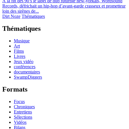
À la fin des 90’s le label de dub futuriste new-yorkais, Wordsound
Records, défrichait un hip-hop d’avant-garde crasseux et prometteur
loin des sirènes de...
Dirt Noze
Thématiques
Thématiques
Musique
Art
Films
Livres
Jeux vidéo
conférences
documentaires
SwampDiggers
Formats
Focus
Chroniques
Entretiens
Sélections
Vidéos
Bilans