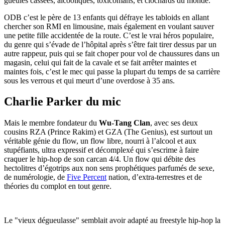
gueules cassées, alcooliques, toxicomans, et clochards du monde.
ODB c’est le père de 13 enfants qui défraye les tabloids en allant
chercher son RMI en limousine, mais également en voulant sauver
une petite fille accidentée de la route. C’est le vrai héros populaire,
du genre qui s’évade de l’hôpital après s’être fait tirer dessus par un
autre rappeur, puis qui se fait choper pour vol de chaussures dans un
magasin, celui qui fait de la cavale et se fait arrêter maintes et
maintes fois, c’est le mec qui passe la plupart du temps de sa carrière
sous les verrous et qui meurt d’une overdose à 35 ans.
Charlie Parker du mic
Mais le membre fondateur du
Wu-Tang Clan
, avec ses deux
cousins RZA (Prince Rakim) et GZA (The Genius), est surtout un
véritable génie du flow, un flow libre, nourri à l’alcool et aux
stupéfiants, ultra expressif et décomplexé qui s’escrime à faire
craquer le hip-hop de son carcan 4/4. Un flow qui débite des
hectolitres d’égotrips aux non sens prophétiques parfumés de sexe,
de numérologie, de
Five Percent
nation, d’extra-terrestres et de
théories du complot en tout genre.
Le "vieux dégueulasse" semblait avoir adapté au freestyle hip-hop la