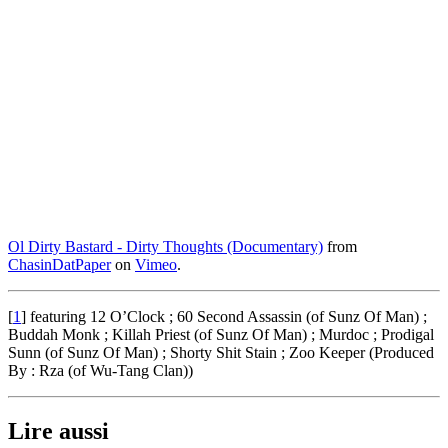
Ol Dirty Bastard - Dirty Thoughts (Documentary)
from
ChasinDatPaper
on
Vimeo
.
[
1
]
featuring 12 O’Clock ; 60 Second Assassin (of Sunz Of Man) ;
Buddah Monk ; Killah Priest (of Sunz Of Man) ; Murdoc ; Prodigal
Sunn (of Sunz Of Man) ; Shorty Shit Stain ; Zoo Keeper (Produced
By : Rza (of Wu-Tang Clan))
Lire aussi