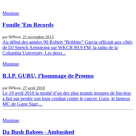
Musique
Fondle ’Em Records
par DrNoze,
21 novembre 2013
Au début des années 90 Robert “Bobbito” Garcia officiait aux côtés
de DJ Stretch Armstrong sur WKCR 89.9 FM, la radio de la
Columbia University. Les deux...
Musique
R.I.P. GURU, l’hommage de Preemo
par DrNoze,
27 avril 2010
Le 19 avril 2010 la moitié d’un des plus grands groupes de hip-hop
a fini par perdre son long combat contre le cancer. Guru, le fameux
MC de Gang Starr,...
Musique
Da Bush Babees - Ambushed