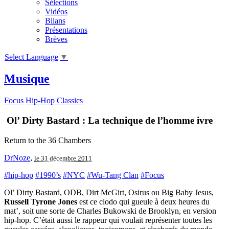
Sélections
Vidéos
Bilans
Présentations
Brèves
Select Language
▼
Musique
Focus
Hip-Hop Classics
Ol’ Dirty Bastard : La technique de l’homme ivre
Return to the 36 Chambers
DrNoze
,
le 31 décembre 2011
#hip-hop
#1990’s
#NYC
#Wu-Tang Clan
#Focus
Ol’ Dirty Bastard, ODB, Dirt McGirt, Osirus ou Big Baby Jesus,
Russell Tyrone Jones
est ce clodo qui gueule à deux heures du
mat’, soit une sorte de Charles Bukowski de Brooklyn, en version
hip-hop. C’était aussi le rappeur qui voulait représenter toutes les