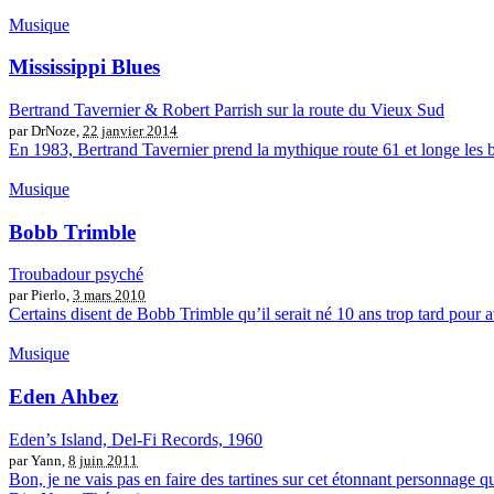
Musique
Mississippi Blues
Bertrand Tavernier & Robert Parrish sur la route du Vieux Sud
par DrNoze,
22 janvier 2014
En 1983, Bertrand Tavernier prend la mythique route 61 et longe les b
Musique
Bobb Trimble
Troubadour psyché
par Pierlo,
3 mars 2010
Certains disent de Bobb Trimble qu’il serait né 10 ans trop tard pour av
Musique
Eden Ahbez
Eden’s Island, Del-Fi Records, 1960
par Yann,
8 juin 2011
Bon, je ne vais pas en faire des tartines sur cet étonnant personnage q