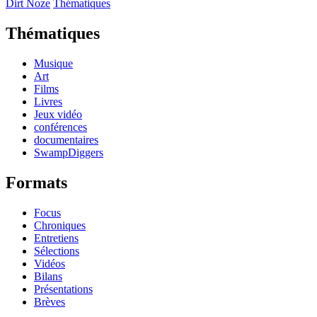
Dirt Noze
Thématiques
Thématiques
Musique
Art
Films
Livres
Jeux vidéo
conférences
documentaires
SwampDiggers
Formats
Focus
Chroniques
Entretiens
Sélections
Vidéos
Bilans
Présentations
Brèves