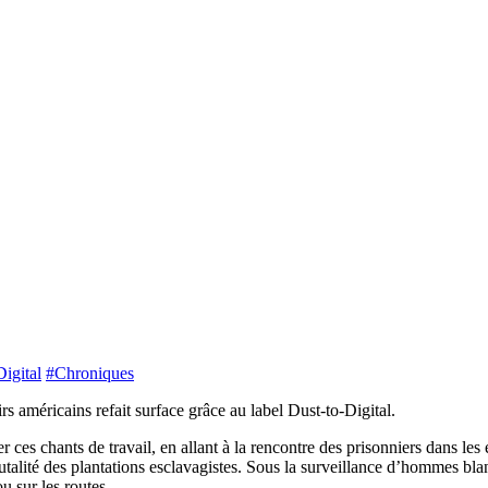
igital
#Chroniques
rs américains refait surface grâce au label Dust-to-Digital.
rer ces chants de travail, en allant à la rencontre des prisonniers dans le
rutalité des plantations esclavagistes. Sous la surveillance d’hommes bla
u sur les routes.