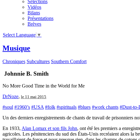
Sélections
Vidéos
Bilans
Présentations
Brèves
Select Language
▼
Musique
Chroniques
Subcultures
Southern Comfort
Johnnie B. Smith
No More Good Time in the World for Me
DrNoze
,
le 11 mai 2015
#soul
#1960’s
#USA
#folk
#spirituals
#blues
#work chants
#Dust-to-D
Un des derniers enregistrements de chants de travail de prisonniers noi
En 1933,
Alan Lomax et son fils John
, ont été les premiers a enregist
agricoles. Les pénitenciers du sud des États-Unis recréaient alors la b
travaillaient de force et pour presque rien, dans les champs de cotons o