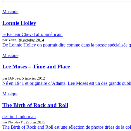
Musique
Lonnie Holley
le Facteur Cheval afro-américain
par Yann,
30 octobre 2014
De Lonnie Holley on pourrait dire comme dans la presse spécialisée qu’i
Musique
Lee Moses – Time and Place
par DrNoze,
5 janvier 2012
Né en 1941 et originaire d’Atlanta, Lee Moses est un des grands oubliés
Musique
The Birth of Rock and Roll
de Jim Linderman
par Nicolas P.,
29 mai 2015
The Birth of Rock and Roll est une sélection de photos tirées de la col