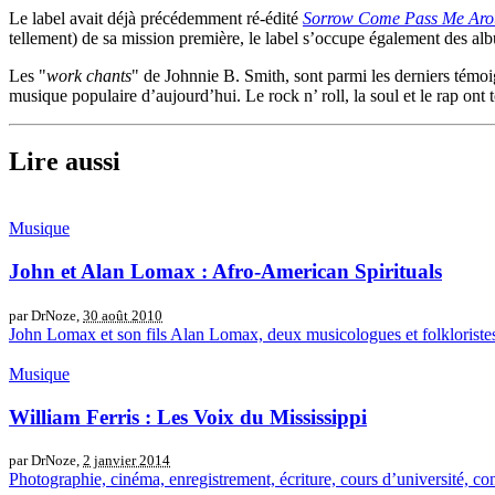
Le label avait déjà précédemment ré-édité
Sorrow Come Pass Me Ar
tellement) de sa mission première, le label s’occupe également des a
Les "
work chants
" de Johnnie B. Smith, sont parmi les derniers témoi
musique populaire d’aujourd’hui. Le rock n’ roll, la soul et le rap ont
Lire aussi
Musique
John et Alan Lomax : Afro-American Spirituals
par DrNoze,
30 août 2010
John Lomax et son fils Alan Lomax, deux musicologues et folkloristes 
Musique
William Ferris : Les Voix du Mississippi
par DrNoze,
2 janvier 2014
Photographie, cinéma, enregistrement, écriture, cours d’université, conf