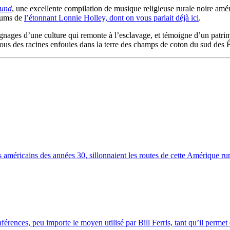
ound
, une excellente compilation de musique religieuse rurale noire amé
lbums de
l’étonnant Lonnie Holley, dont on vous parlait déjà ici
.
gnages d’une culture qui remonte à l’esclavage, et témoigne d’un patrim
 tous des racines enfouies dans la terre des champs de coton du sud des 
américains des années 30, sillonnaient les routes de cette Amérique rur
érences, peu importe le moyen utilisé par Bill Ferris, tant qu’il permet 