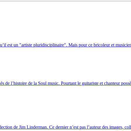
l est un "artiste pluridisciplinaire". Mais pour ce bricoleur et musicien
 de l’histoire de la Soul music. Pourtant le guitariste et chanteur poss
lection de Jim Linderman. Ce dernier n’est pas l’auteur des images, coll