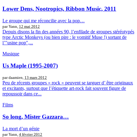
Lower Dens, Nootropics, Ribbon Music, 2011
Le groupe qui me réconcilie avec la pop…
par Yann,
12 mai 2012
Depuis disons la fin des années 90, l’enfilade de groupes stéréotypés
type Arctic Monkeys (ou bien pire : le vomitif Muse !) sortant de
l’"usine pop",...
Musique
Us Maple (1995-2007)
par daamien,
13 mars 2012
Peu de récents groupes « rock » peuvent se targuer d’ être originaux
et excitants, surtout que l’étiquette art-rock fait souvent figure de
repoussoir dans ce...
Films
So long, Mister Gazzara…
La mort d’un génie
par Yann,
4 février 2012