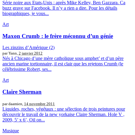
Série noire aux Etats-Unis : après Mike Kelley, Ben Gazzara. Ca
buzz grave sur Facebook. Il n’y a rien a dire. Pour les détails
biographiques, je vous...
Art
Maxon Crumb : le frère méconnu d’un génie
Les zinzins d’Amérique (2)
par Yann,
2 janvier 2012
Nés à Chicago d’une mère catholique sous amphet’ et d’un père
ancien marine tortionnaire, il est clair que les rejetons Crumb (le
célébrissime Robert, ses...
Art
Claire Sherman
par daamien,
14 novembre 2011
Liquides, roches, végétaux : une sélection de trois peintures pour
découvrir le travail de la new yorkaise Claire Sherman. Hole V ,
2009, 5’ x 6’, Oil on...
Musique