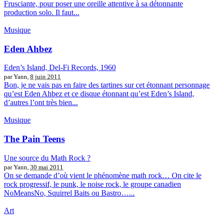
Frusciante, pour poser une oreille attentive à sa détonnante
production solo. Il faut...
Musique
Eden Ahbez
Eden’s Island, Del-Fi Records, 1960
par Yann,
8 juin 2011
Bon, je ne vais pas en faire des tartines sur cet étonnant personnage
qu’est Eden Ahbez et ce disque étonnant qu’est Eden’s Island,
d’autres l’ont très bien...
Musique
The Pain Teens
Une source du Math Rock ?
par Yann,
30 mai 2011
On se demande d’où vient le phénomène math rock… On cite le
rock progressif, le punk, le noise rock, le groupe canadien
NoMeansNo, Squirrel Baits ou Bastro…...
Art