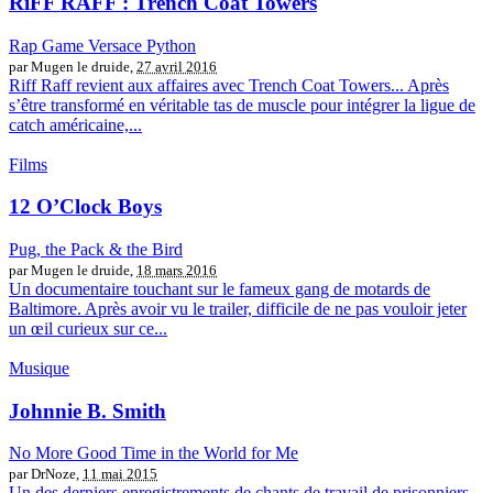
RiFF RAFF : Trench Coat Towers
Rap Game Versace Python
par Mugen le druide,
27 avril 2016
Riff Raff revient aux affaires avec Trench Coat Towers... Après
s’être transformé en véritable tas de muscle pour intégrer la ligue de
catch américaine,...
Films
12 O’Clock Boys
Pug, the Pack & the Bird
par Mugen le druide,
18 mars 2016
Un documentaire touchant sur le fameux gang de motards de
Baltimore. Après avoir vu le trailer, difficile de ne pas vouloir jeter
un œil curieux sur ce...
Musique
Johnnie B. Smith
No More Good Time in the World for Me
par DrNoze,
11 mai 2015
Un des derniers enregistrements de chants de travail de prisonniers