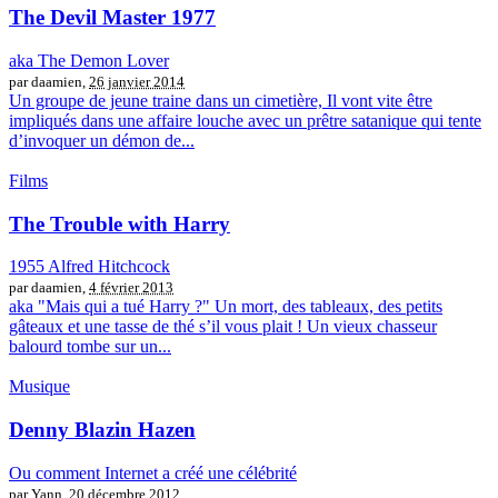
The Devil Master 1977
aka The Demon Lover
par daamien,
26 janvier 2014
Un groupe de jeune traine dans un cimetière, Il vont vite être
impliqués dans une affaire louche avec un prêtre satanique qui tente
d’invoquer un démon de...
Films
The Trouble with Harry
1955 Alfred Hitchcock
par daamien,
4 février 2013
aka "Mais qui a tué Harry ?" Un mort, des tableaux, des petits
gâteaux et une tasse de thé s’il vous plait ! Un vieux chasseur
balourd tombe sur un...
Musique
Denny Blazin Hazen
Ou comment Internet a créé une célébrité
par Yann,
20 décembre 2012