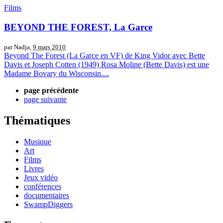
Films
BEYOND THE FOREST, La Garce
par Nadja,
9 mars 2010
Beyond The Forest (La Garce en VF) de King Vidor avec Bette
Davis et Joseph Cotten (1949) Rosa Moline (Bette Davis) est une
Madame Bovary du Wisconsin....
page précédente
page suivante
Thématiques
Musique
Art
Films
Livres
Jeux vidéo
conférences
documentaires
SwampDiggers