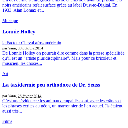
noirs américains refait surface grâce au label Dust-to-Digital. En
1933, Alan Lomax et...
Musique
Lonnie Holley
le Facteur Cheval afro-américain
par Yann,
30 octobre 2014
De Lonnie Holley on pourrait dire comme dans la presse spécialisée
qu’il est un "artiste pluridisciplinaire". Mais pour ce bricoleur et
musicien, les choses...
Art
La taxidermie peu orthodoxe de Dr. Seuss
par Yann,
26 février 2014
C’est une évidence : les animaux empaillés sont, avec les crânes et
les phrases écrites au néon, un marronnier de l’art actuel. Ils étaient
aussi très...
Films