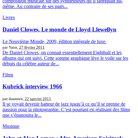
composition musicale sur des synthétiseurs qu’il fabriquait lui-
même. Au contraire de ses pairs...
Livres
Daniel Clowes, Le monde de Lloyd Llewellyn
Le Neuvième Monde, 2009, édition intégrale de luxe.
par Yann,
27 février 2011
De Daniel Clowes, on connait essentiellement Eightball et les
albums qui ont suivi. Cette somme graphique lève le voile sur les
débuts du célèbre auteur de...
Films
Kubrick interview 1966
par daamien,
22 janvier 2011
Il se voyait devenir batteur de jazz jusqu’à ce qu’il se prenne de
passion pour la photographie. C’est pourtant en réalisant des films
que s’épanouira le...
Musique