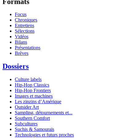
Formats
Focus
Chroniques
Entretiens
Sélections
Vidéos
Bilans
Présentations
Brèves
Dossiers
Culture labels
Hip-Hop Classics
Hip-Hop Frontiers
Images et machines
Les zinzins d’Amérique
Outsider Art
Sampling, détournements et...
Southern Comfort
Subcultures
Suchis & Samouraïs
Technologies et futurs proches