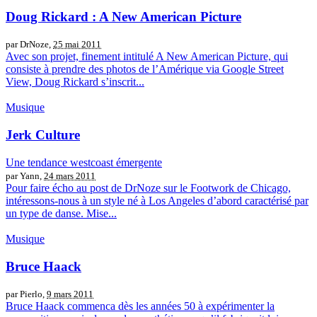
Doug Rickard : A New American Picture
par DrNoze,
25 mai 2011
Avec son projet, finement intitulé A New American Picture, qui
consiste à prendre des photos de l’Amérique via Google Street
View, Doug Rickard s’inscrit...
Musique
Jerk Culture
Une tendance westcoast émergente
par Yann,
24 mars 2011
Pour faire écho au post de DrNoze sur le Footwork de Chicago,
intéressons-nous à un style né à Los Angeles d’abord caractérisé par
un type de danse. Mise...
Musique
Bruce Haack
par Pierlo,
9 mars 2011
Bruce Haack commenca dès les années 50 à expérimenter la