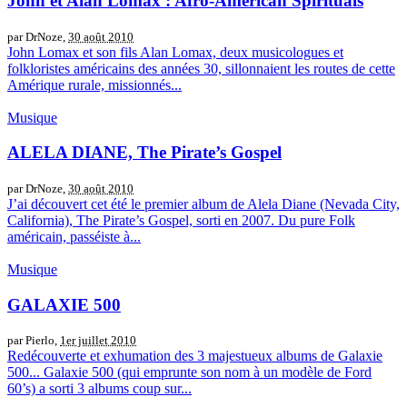
John et Alan Lomax : Afro-American Spirituals
par DrNoze,
30 août 2010
John Lomax et son fils Alan Lomax, deux musicologues et
folkloristes américains des années 30, sillonnaient les routes de cette
Amérique rurale, missionnés...
Musique
ALELA DIANE, The Pirate’s Gospel
par DrNoze,
30 août 2010
J’ai découvert cet été le premier album de Alela Diane (Nevada City,
California), The Pirate’s Gospel, sorti en 2007. Du pure Folk
américain, passéiste à...
Musique
GALAXIE 500
par Pierlo,
1er juillet 2010
Redécouverte et exhumation des 3 majestueux albums de Galaxie
500... Galaxie 500 (qui emprunte son nom à un modèle de Ford
60’s) a sorti 3 albums coup sur...