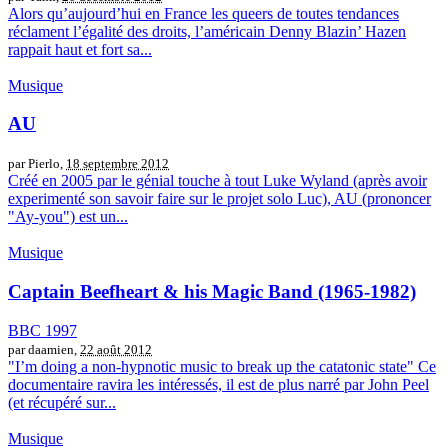
Alors qu’aujourd’hui en France les queers de toutes tendances
réclament l’égalité des droits, l’américain Denny Blazin’ Hazen
rappait haut et fort sa...
Musique
AU
par Pierlo,
18 septembre 2012
Créé en 2005 par le génial touche à tout Luke Wyland (après avoir
experimenté son savoir faire sur le projet solo Luc), AU (prononcer
"Ay-you") est un...
Musique
Captain Beefheart & his Magic Band (1965-1982)
BBC 1997
par daamien,
22 août 2012
"I’m doing a non-hypnotic music to break up the catatonic state" Ce
documentaire ravira les intéressés, il est de plus narré par John Peel
(et récupéré sur...
Musique