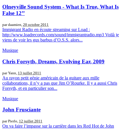
Olneyville Sound System - What Is True, What Is
False 12’’
par daamien,
20 octobre 2011
Immigrant Radio en écoute streaming sur Load :
http://www.loadrecords.com/sound/immigrantradio.mp3 Voilà je
viens de voir les gus barbus d’O.S.S. alors...
Musique
Chris Forsyth, Dreams, Evolving Ear, 2009
par Yann,
13 juillet 2011
Au rayon petit génie américain de la guitare aux mille
collaborations, il n’y a pas que Jim O’Rourke. Il y a aussi Chris
Forsyth, et en particulier son...
Musique
John Frusciante
par Pierlo,
12 juillet 2011
On va faire l’impasse sur la carrière dans les Red Hot de John