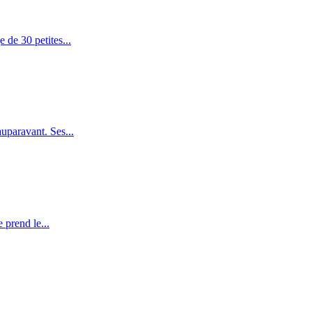
 de 30 petites...
uparavant. Ses...
 prend le...