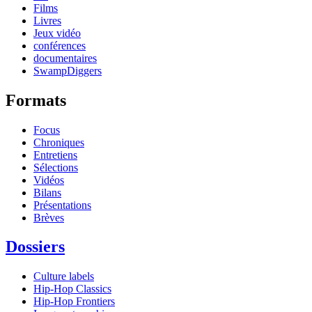
Films
Livres
Jeux vidéo
conférences
documentaires
SwampDiggers
Formats
Focus
Chroniques
Entretiens
Sélections
Vidéos
Bilans
Présentations
Brèves
Dossiers
Culture labels
Hip-Hop Classics
Hip-Hop Frontiers