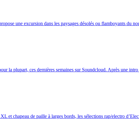
ropose une excursion dans les paysages désolés ou flamboyants du nou
ur la plupart, ces dernières semaines sur Soundcloud. Après une intro su
XL et chapeau de paille à larges bords, les sélections rap/electro d’Elect