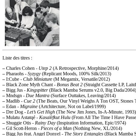
Liste des titres :
–
Charles Cohen -
Utep 2
(A Retrospective, Morphine/2014)
–
Pharaohs -
Syzygy
(Replicant Moods, 100% Silk/2013)
–
I:Cube -
Club Miniature
(M Megamix, Versatile/2012)
–
Black Zone Myth Chant -
Bonus Beat 2
(Straight Cassette LP, Lait
–
Bigg Jus -
Kingspitter
(Black Mamba Serums v2.0, Big Dada/2004
–
Mndsgn -
Due Mantra
(Surface Outtakes, Leaving/2014)
–
Madlib -
Cue 2
(The Beats, Our Vinyl Weighs A Ton OST, Stones
–
Edan -
Migraine
(Artchitecture, Not on Label/1999)
–
Dre Dog -
Let’s Get High
(The New Jim Jones, In-A-Minute, 1993)
–
Mulatu Astatqé -
Kasalèfkut Hulu
(From All The Time I Have Passed
–
Shuggie Otis -
Rainy Day
(Inspiration Information, Epic/1974)
–
Gil Scott-Heron -
Pieces of a Man
(Nothing New, XL/2014)
–
Bigg Jus feat. Angel Donyel -
The Story Entangles
(Black Mamba S