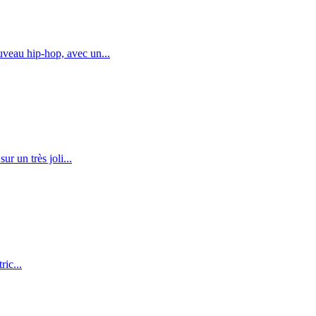
veau hip-hop, avec un...
r un très joli...
ric...