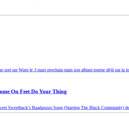
sort sur Warp le 3 mars prochain mais son album tourne déjà sur la toile
Come On Feet Do Your Thing
eet Sweetback’s Baadasssss Song (Starring The Black Community) de l