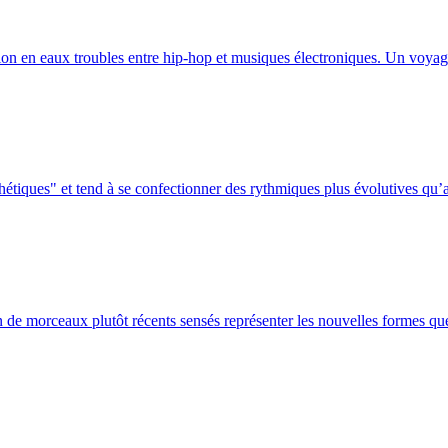
on en eaux troubles entre hip-hop et musiques électroniques. Un voyage
hétiques" et tend à se confectionner des rythmiques plus évolutives qu’a
 de morceaux plutôt récents sensés représenter les nouvelles formes que