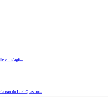
 et il s’agit...
a part du Lord Quas sur...