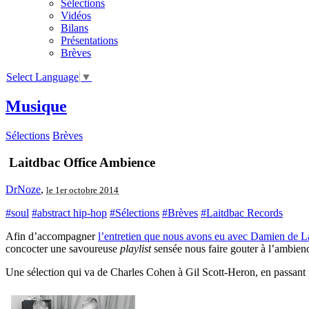
Sélections
Vidéos
Bilans
Présentations
Brèves
Select Language
▼
Musique
Sélections
Brèves
Laitdbac Office Ambience
DrNoze
,
le 1er octobre 2014
#soul
#abstract hip-hop
#Sélections
#Brèves
#Laitdbac Records
Afin d’accompagner
l’entretien que nous avons eu avec Damien de L
concocter une savoureuse
playlist
sensée nous faire gouter à l’ambienc
Une sélection qui va de Charles Cohen à Gil Scott-Heron, en passant