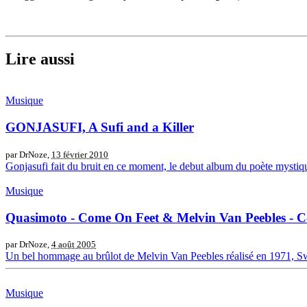
Lire aussi
Musique
GONJASUFI, A Sufi and a Killer
par DrNoze,
13 février 2010
Gonjasufi fait du bruit en ce moment, le debut album du poète mystique 
Musique
Quasimoto - Come On Feet & Melvin Van Peebles - 
par DrNoze,
4 août 2005
Un bel hommage au brûlot de Melvin Van Peebles réalisé en 1971, Sw
Musique