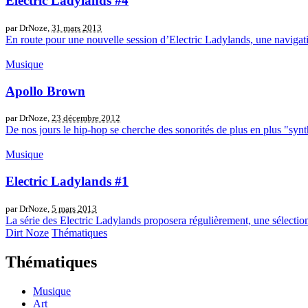
Electric Ladylands #4
par DrNoze,
31 mars 2013
En route pour une nouvelle session d’Electric Ladylands, une navigati
Musique
Apollo Brown
par DrNoze,
23 décembre 2012
De nos jours le hip-hop se cherche des sonorités de plus en plus "synt
Musique
Electric Ladylands #1
par DrNoze,
5 mars 2013
La série des Electric Ladylands proposera régulièrement, une sélection
Dirt Noze
Thématiques
Thématiques
Musique
Art