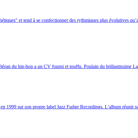
hétiques" et tend à se confectionner des rythmiques plus évolutives qu’a
éran du hip-hop a un CV fourni et touffu. Poulain du brillantissime Lab
 en 1999 sur son propre label Jazz Fudge Recordings. L’album réunit sur