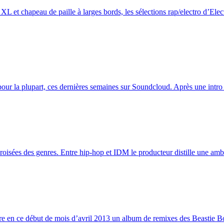
XL et chapeau de paille à larges bords, les sélections rap/electro d’Elect
ur la plupart, ces dernières semaines sur Soundcloud. Après une intro su
roisées des genres. Entre hip-hop et IDM le producteur distille une amb
en ce début de mois d’avril 2013 un album de remixes des Beastie Bo