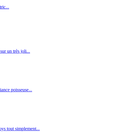
ric...
r un très joli...
iance poisseuse...
ys tout simplement...