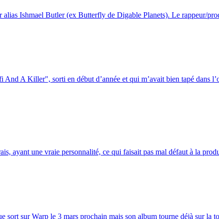
 alias Ishmael Butler (ex Butterfly de Digable Planets). Le rappeur/prod
d A Killer", sorti en début d’année et qui m’avait bien tapé dans l’orei
s, ayant une vraie personnalité, ce qui faisait pas mal défaut à la prod
sort sur Warp le 3 mars prochain mais son album tourne déjà sur la toile