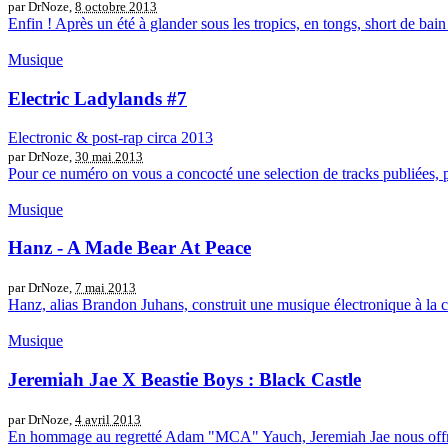
par DrNoze,
8 octobre 2013
Enfin ! Après un été à glander sous les tropics, en tongs, short de bain 
Musique
Electric Ladylands #7
Electronic & post-rap circa 2013
par DrNoze,
30 mai 2013
Pour ce numéro on vous a concocté une selection de tracks publiées, po
Musique
Hanz - A Made Bear At Peace
par DrNoze,
7 mai 2013
Hanz, alias Brandon Juhans, construit une musique électronique à la c
Musique
Jeremiah Jae X Beastie Boys : Black Castle
par DrNoze,
4 avril 2013
En hommage au regretté Adam "MCA" Yauch, Jeremiah Jae nous offre 