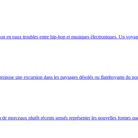
on en eaux troubles entre hip-hop et musiques électroniques. Un voyage
ropose une excursion dans les paysages désolés ou flamboyants du nou
 de morceaux plutôt récents sensés représenter les nouvelles formes que