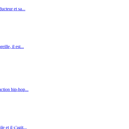
ucteur et sa...
lle, il est...
uction hip-hop...
 et il s’agit...