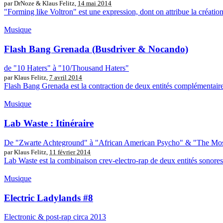
par DrNoze & Klaus Felitz,
14 mai 2014
"Forming like Voltron" est une expression, dont on attribue la création
Musique
Flash Bang Grenada (Busdriver & Nocando)
de "10 Haters" à "10/Thousand Haters"
par Klaus Felitz,
7 avril 2014
Flash Bang Grenada est la contraction de deux entités complémentaires
Musique
Lab Waste : Itinéraire
De "Zwarte Achteground" à "African American Psycho" & "The Most
par Klaus Felitz,
11 février 2014
Lab Waste est la combinaison crev-electro-rap de deux entités sonores 
Musique
Electric Ladylands #8
Electronic & post-rap circa 2013