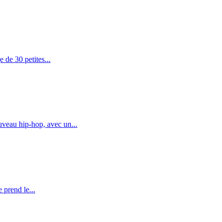
 de 30 petites...
veau hip-hop, avec un...
 prend le...