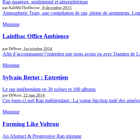
Rap nuageux, sentimental et atmosphérique
par KallMeTheDoctor ,
8 décembre 2015
Atmospheric Tears, une compilation de rap, pleine de sentiments. Loin
Musique
Laitdbac Office Ambience
par DrNoze,
1er octobre 2014
Afin d’accompagner l’entretien que nous avons eu avec Damien de Laitd
Musique
Sylvain Bertot : Entretien
Le rap indépendant en 30 scènes et 100 albums
par DrNoze,
22 mai 2014
Ces jours-ci sort Rap indépendant : La vague hip-hop indé des année
Musique
Forming Like Voltron
An Abstract & Progressive Rap mixtape