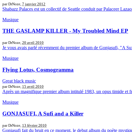
par DrNoze,
7 janvier 2012
Shabazz Palaces est un collectif de Seattle conduit par Palaceer Lazaor
Musique
THE GASLAMP KILLER - My Troubled Mind EP
par DrNoze,
20 avril 2010
Je vous avais parlé récemment du premier album de Gonjasufi, "A Sufi An
Musique
Flying Lotus, Cosmogramma
Great black music
par DrNoze,
15 avril 2010
Après un magnifique premier album intitulé 1983, un opus timide et frai
Musique
GONJASUFI, A Sufi and a Killer
par DrNoze,
13 février 2010
Gonjasufi fait du bruit en ce moment, le debut album du poète mystique 