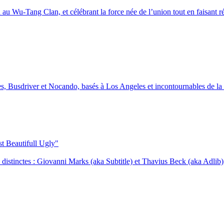
 au Wu-Tang Clan, et célébrant la force née de l’union tout en faisant ré
, Busdriver et Nocando, basés à Los Angeles et incontournables de la sc
 Beautifull Ugly"
distinctes : Giovanni Marks (aka Subtitle) et Thavius Beck (aka Adlib),