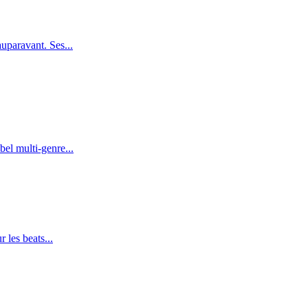
uparavant. Ses...
el multi-genre...
 les beats...