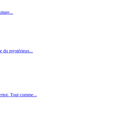
tare...
e du mystérieux...
ertot. Tout comme...