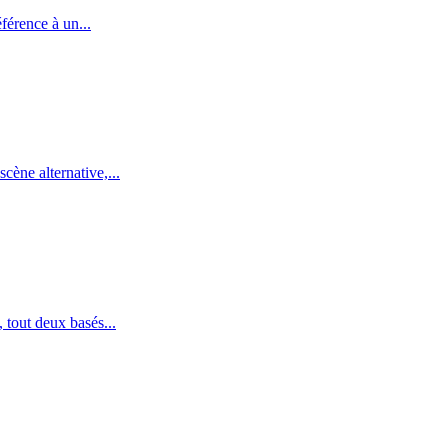
férence à un...
ène alternative,...
 tout deux basés...