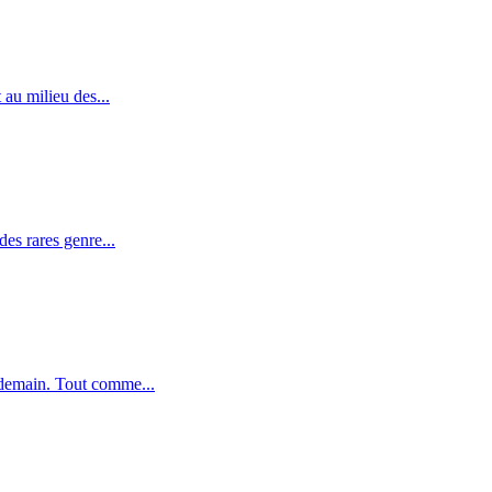
au milieu des...
es rares genre...
 demain. Tout comme...