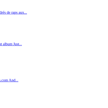
rés de raps aux...
t album Just...
s.com And...