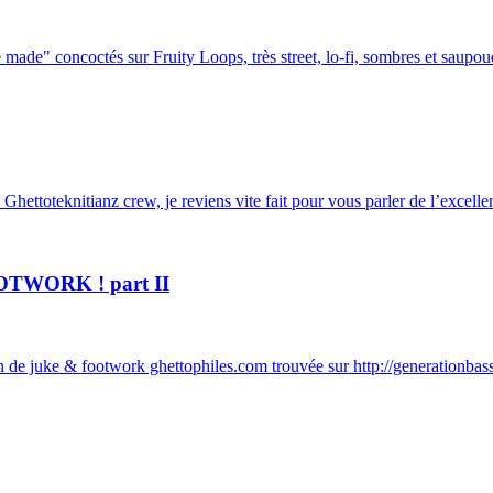
ade" concoctés sur Fruity Loops, très street, lo-fi, sombres et saupoud
Ghettoteknitianz crew, je reviens vite fait pour vous parler de l’excellen
TWORK ! part II
 de juke & footwork ghettophiles.com trouvée sur http://generationbas