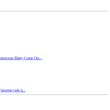
ux morceau Baby Come On...
inverse) née à...