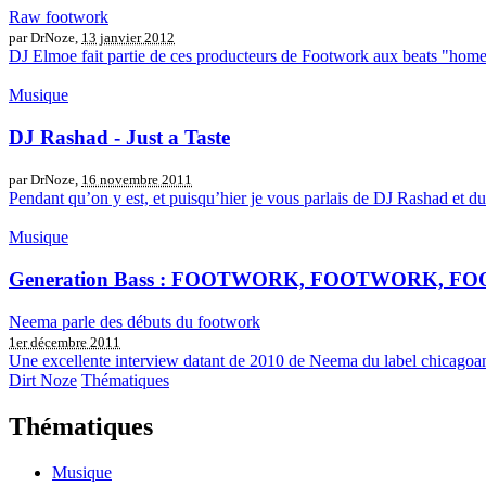
Raw footwork
par DrNoze,
13 janvier 2012
DJ Elmoe fait partie de ces producteurs de Footwork aux beats "home m
Musique
DJ Rashad - Just a Taste
par DrNoze,
16 novembre 2011
Pendant qu’on y est, et puisqu’hier je vous parlais de DJ Rashad et du 
Musique
Generation Bass : FOOTWORK, FOOTWORK, FOO
Neema parle des débuts du footwork
1er décembre 2011
Une excellente interview datant de 2010 de Neema du label chicagoan
Dirt Noze
Thématiques
Thématiques
Musique