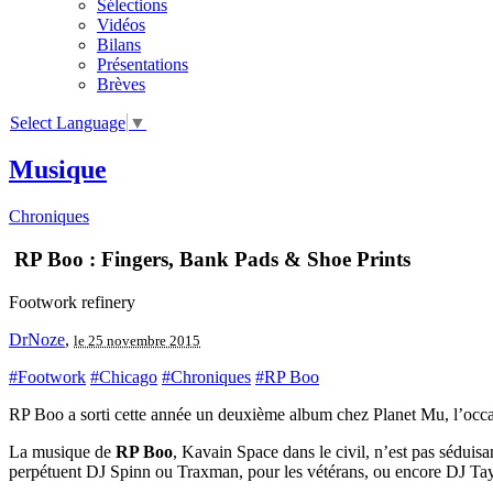
Sélections
Vidéos
Bilans
Présentations
Brèves
Select Language
▼
Musique
Chroniques
RP Boo : Fingers, Bank Pads & Shoe Prints
Footwork refinery
DrNoze
,
le 25 novembre 2015
#Footwork
#Chicago
#Chroniques
#RP Boo
RP Boo a sorti cette année un deuxième album chez Planet Mu, l’occas
La musique de
RP Boo
, Kavain Space dans le civil, n’est pas séduisa
perpétuent DJ Spinn ou Traxman, pour les vétérans, ou encore DJ Tay