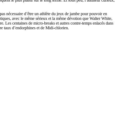
ent le plus plaisir sur le long terme. Et sous peu, l’auditeur curieux,
t pas nécessaire d’être un athlète du jeux de jambe pour pouvoir en
notiques, avec le même sérieux et la même dévotion que Walter White,
re. Les centaines de micro-breaks et autres contre-temps enlacés dans
re taux d’endorphines et de Midi-chlorien.