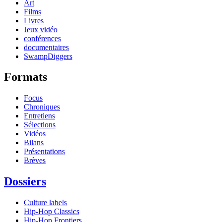
Art
Films
Livres
Jeux vidéo
conférences
documentaires
SwampDiggers
Formats
Focus
Chroniques
Entretiens
Sélections
Vidéos
Bilans
Présentations
Brèves
Dossiers
Culture labels
Hip-Hop Classics
Hip-Hop Frontiers