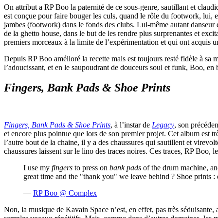
On attribut a RP Boo la paternité de ce sous-genre, sautillant et clau
est conçue pour faire bouger les culs, quand le rôle du footwork, lui, 
jambes (footwork) dans le fonds des clubs. Lui-même autant danseur q
de la ghetto house, dans le but de les rendre plus surprenantes et excit
premiers morceaux à la limite de l’expérimentation et qui ont acquis un
Depuis RP Boo amélioré la recette mais est toujours resté fidèle à sa
l’adoucissant, et en le saupoudrant de douceurs soul et funk, Boo, en bo
Fingers, Bank Pads & Shoe Prints
Fingers, Bank Pads & Shoe Prints
, à l’instar de
Legacy
, son précéden
et encore plus pointue que lors de son premier projet. Cet album est trè
l’autre bout de la chaine, il y a des chaussures qui sautillent et virevol
chaussures laissent sur le lino des traces noires. Ces traces, RP Boo,
I use my
fingers
to press on
bank pads
of the drum machine, and
great time and the "thank you" we leave behind ? Shoe prints : 
—
RP Boo @ Complex
Non, la musique de Kavain Space n’est, en effet, pas très séduisante,