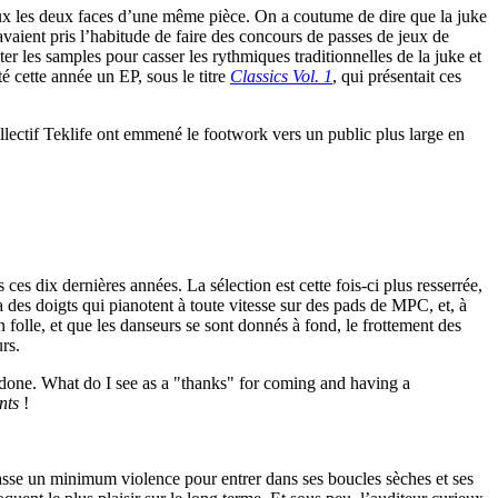
deux les deux faces d’une même pièce. On a coutume de dire que la juke
avaient pris l’habitude de faire des concours de passes de jeux de
les samples pour casser les rythmiques traditionnelles de la juke et
té cette année un EP, sous le titre
Classics Vol. 1
, qui présentait ces
lectif Teklife ont emmené le footwork vers un public plus large en
s dix dernières années. La sélection est cette fois-ci plus resserrée,
 a des doigts qui pianotent à toute vitesse sur des pads de MPC, et, à
ien folle, et que les danseurs se sont donnés à fond, le frottement des
rs.
s done. What do I see as a "thanks" for coming and having a
nts
!
fasse un minimum violence pour entrer dans ses boucles sèches et ses