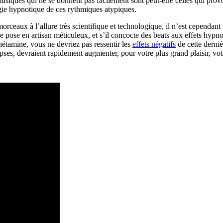
iques qui ne se donnent pas facilement sont peut-être celles qui provoqu
gie hypnotique de ces rythmiques atypiques.
orceaux à l’allure très scientifique et technologique, il n’est cependan
e pose en artisan méticuleux, et s’il concocte des beats aux effets hyp
étamine, vous ne devriez pas ressentir les
effets négatifs
de cette derniè
pses, devraient rapidement augmenter, pour votre plus grand plaisir, vot