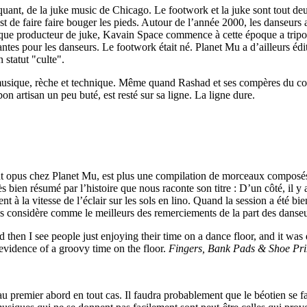
diquant, de la juke music de Chicago. Le footwork et la juke sont tout 
est de faire faire bouger les pieds. Autour de l’année 2000, les danseurs 
ue producteur de juke, Kavain Space commence à cette époque a tripoter 
antes pour les danseurs. Le footwork était né. Planet Mu a d’ailleurs édi
 statut "culte".
 musique, rèche et technique. Même quand Rashad et ses compères du col
n artisan un peu buté, est resté sur sa ligne. La ligne dure.
t opus chez Planet Mu, est plus une compilation de morceaux composés ce
s bien résumé par l’histoire que nous raconte son titre : D’un côté, il y
tent à la vitesse de l’éclair sur les sols en lino. Quand la session a été b
 les considère comme le meilleurs des remerciements de la part des danseu
 then I see people just enjoying their time on a dance floor, and it wa
evidence of a groovy time on the floor.
Fingers, Bank Pads & Shoe Pri
 au premier abord en tout cas. Il faudra probablement que le béotien se 