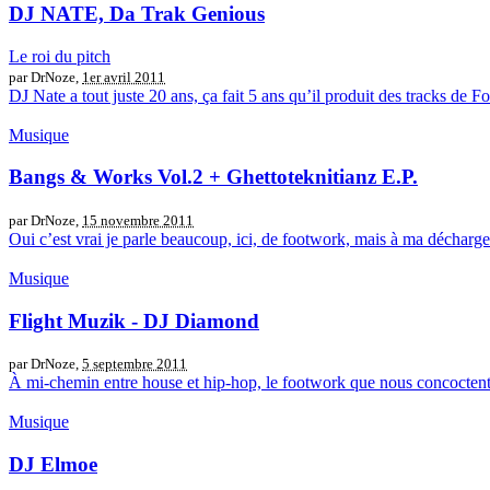
DJ NATE, Da Trak Genious
Le roi du pitch
par DrNoze,
1er avril 2011
DJ Nate a tout juste 20 ans, ça fait 5 ans qu’il produit des tracks d
Musique
Bangs & Works Vol.2 + Ghettoteknitianz E.P.
par DrNoze,
15 novembre 2011
Oui c’est vrai je parle beaucoup, ici, de footwork, mais à ma décharge
Musique
Flight Muzik - DJ Diamond
par DrNoze,
5 septembre 2011
À mi-chemin entre house et hip-hop, le footwork que nous concoctent
Musique
DJ Elmoe