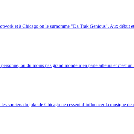
e Footwork et à Chicago on le surnomme "Da Trak Genious". Aux début et 
 personne, ou du moins pas grand monde n’en parle ailleurs et c’est un d
 les sorciers du juke de Chicago ne cessent d’influencer la musique de