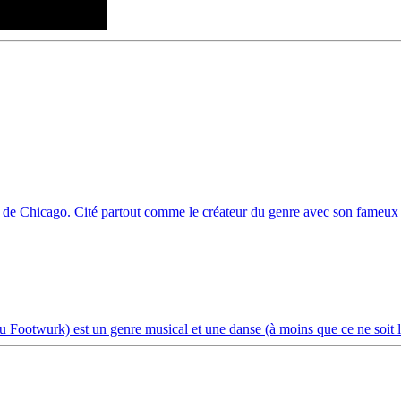
rk de Chicago. Cité partout comme le créateur du genre avec son fame
Footwurk) est un genre musical et une danse (à moins que ce ne soit l’