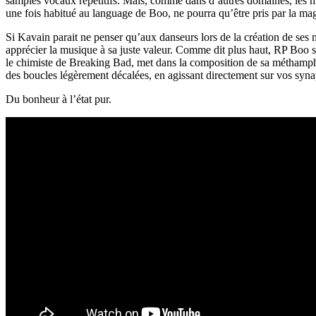
samples vocaux répétitifs. Mais, comme dans d’autres domaines, les mus
une fois habitué au language de Boo, ne pourra qu’être pris par la ma
Si Kavain parait ne penser qu’aux danseurs lors de la création de ses m
apprécier la musique à sa juste valeur. Comme dit plus haut, RP Boo s
le chimiste de Breaking Bad, met dans la composition de sa méthamph
des boucles légèrement décalées, en agissant directement sur vos syna
Du bonheur à l’état pur.