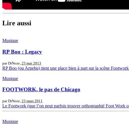
Lire aussi
Musique
RP Boo : Legacy
par DrNoze,
23 mai 2013
RP Boo (ou Arpebu) tient une place bien à part sur la scène Footwo
Musique
FOOTWORK, le pas de Chicago
par DrNoze,
23 mars 2011
Le Footwork (que l’on peut parfois trouver orthographié Foot Work ou 
Musique