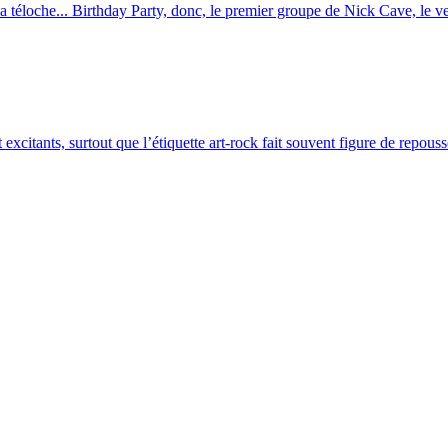
a téloche... Birthday Party, donc, le premier groupe de Nick Cave, le ver
excitants, surtout que l’étiquette art-rock fait souvent figure de repouss