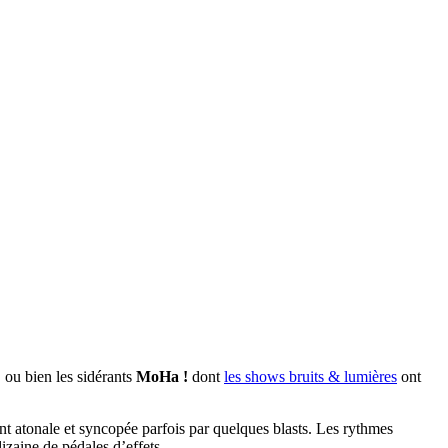
, ou bien les sidérants
MoHa !
dont
les shows bruits & lumières
ont
nt atonale et syncopée parfois par quelques blasts. Les rythmes
dizaine de pédales d’effets.