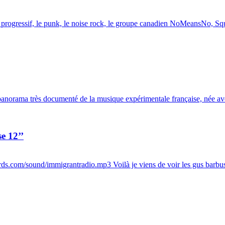
rogressif, le punk, le noise rock, le groupe canadien NoMeansNo, Squ
panorama très documenté de la musique expérimentale française, née ave
e 12’’
s.com/sound/immigrantradio.mp3 Voilà je viens de voir les gus barbus 