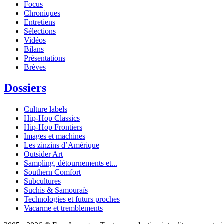
Focus
Chroniques
Entretiens
Sélections
Vidéos
Bilans
Présentations
Brèves
Dossiers
Culture labels
Hip-Hop Classics
Hip-Hop Frontiers
Images et machines
Les zinzins d’Amérique
Outsider Art
Sampling, détournements et...
Southern Comfort
Subcultures
Suchis & Samouraïs
Technologies et futurs proches
Vacarme et tremblements