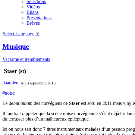
Sélections
Vidéos
Bilans
Présentations
Brèves
Select Language
▼
Musique
Vacarme et tremblements
Staer (st)
daamien
,
le 13 septembre 2013
#noise
Le
debut album
des norvégiens de
Staer
est sorti en 2011 mais vinyli
Il faudrait rappeler que la scène noise norvégienne s’était déjà brilla
du terrasser plus d’un malheureux épileptique.
Ici on nous sert donc 7 titres instrumentaux malades d’un pseudo prog
tribaux du batteur sont savants et rigides (mi jazzy, mi indus !), ils c