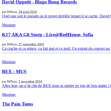
David Oppetit - Blago Bung Records
par DrNoze,
28 avril 2010
Quel que soit le pseudo ou le projet derrière lequel il se cache, David O
Musique
K17 AKA Gli Storp - Live@RedHouse, Sofia
par DrNoze,
27 septembre 2005
Ca crache et ça grince, ça fait mal et ça tord. Un extrait du concert au
Musique
BEX : MUS
par DrNoze,
5 novembre 2010
Allez hop, un p’tit clip de BEX pour se mettre en joie de bon mati
Musique
The Pain Teens