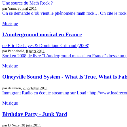
Une source du Math Rock ?
par Yann,
30 mai 2011
On se demande d’où vient le phénomène math rock… On cite le rock p
Musique
L’underground musical en France
de Eric Deshayes & Dominique Grimaud (2008)
par Pandabold,
8 mars 2011
Sorti en 2008, le livre "L’underground musical en France" dresse un 
Musique
Olneyville Sound System - What Is True, What Is Fals
par daamien,
20 octobre 2011
Immigrant Radio en écoute streaming sur Load : http://www.loadrecord
Musique
Birthday Party - Junk Yard
par DrNoze,
30 juin 2011