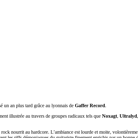
sé un an plus tard grâce au lyonnais de
Gaffer Record
.
mment illustrée au travers de groupes radicaux tels que
Noxagt
,
Ultralyd
 rock nourrit au hardcore. L’ambiance est lourde et moite, volontièreme
adrent les riffs démoniaques du guitariste finement enrichis par un bonne 