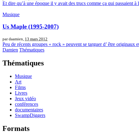
Et dire qu’à une époque il y avait des trucs comme ça qui passaient à l
Musique
Us Maple (1995-2007)
par daamien,
13 mars 2012
Peu de récents groupes « rock » peuvent se targuer d’ être originaux et 
Damien
Thématiques
Thématiques
Musique
Art
Films
Livres
Jeux vidéo
conférences
documentaires
SwampDiggers
Formats