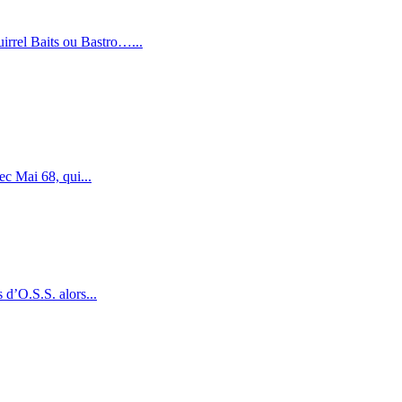
irrel Baits ou Bastro…...
c Mai 68, qui...
d’O.S.S. alors...