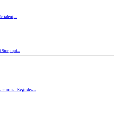
 talent,...
 Storp qui...
herman. - Regardez...