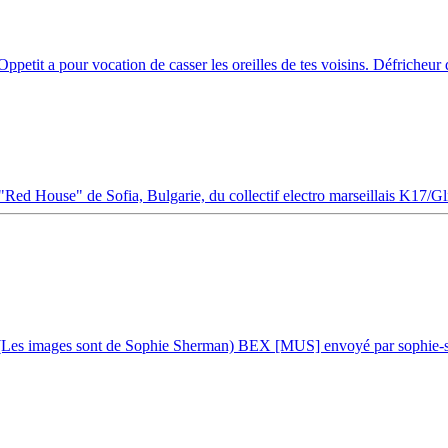
ppetit a pour vocation de casser les oreilles de tes voisins. Défricheur de
 "Red House" de Sofia, Bulgarie, du collectif electro marseillais K17/Gli
n ! (Les images sont de Sophie Sherman) BEX [MUS] envoyé par sophie-s