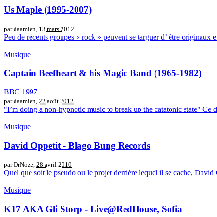
Us Maple (1995-2007)
par daamien,
13 mars 2012
Peu de récents groupes « rock » peuvent se targuer d’ être originaux et 
Musique
Captain Beefheart & his Magic Band (1965-1982)
BBC 1997
par daamien,
22 août 2012
"I’m doing a non-hypnotic music to break up the catatonic state" Ce docu
Musique
David Oppetit - Blago Bung Records
par DrNoze,
28 avril 2010
Quel que soit le pseudo ou le projet derrière lequel il se cache, David O
Musique
K17 AKA Gli Storp - Live@RedHouse, Sofia