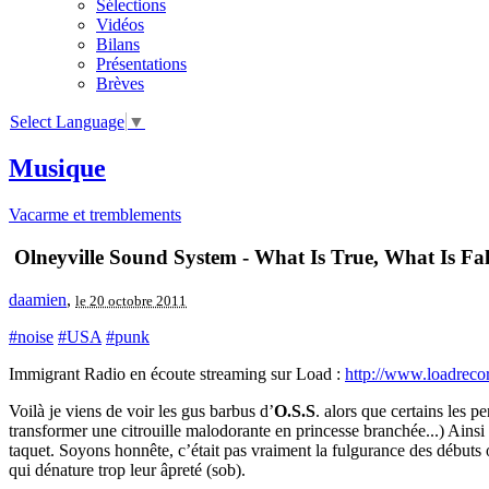
Sélections
Vidéos
Bilans
Présentations
Brèves
Select Language
▼
Musique
Vacarme et tremblements
Olneyville Sound System - What Is True, What Is Fal
daamien
,
le 20 octobre 2011
#noise
#USA
#punk
Immigrant Radio en écoute streaming sur Load :
http://www.loadreco
Voilà je viens de voir les gus barbus d’
O.S.S
. alors que certains les 
transformer une citrouille malodorante en princesse branchée...) Ainsi 
taquet. Soyons honnête, c’était pas vraiment la fulgurance des débuts o
qui dénature trop leur âpreté (sob).