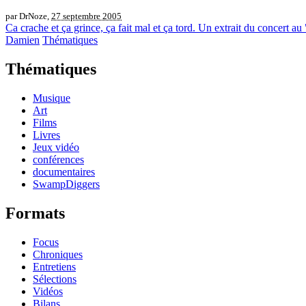
par DrNoze,
27 septembre 2005
Ca crache et ça grince, ça fait mal et ça tord. Un extrait du concert au
Damien
Thématiques
Thématiques
Musique
Art
Films
Livres
Jeux vidéo
conférences
documentaires
SwampDiggers
Formats
Focus
Chroniques
Entretiens
Sélections
Vidéos
Bilans