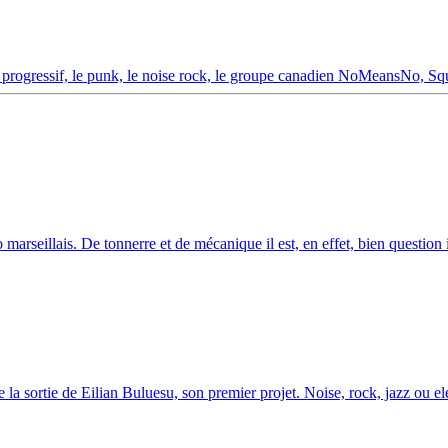
rogressif, le punk, le noise rock, le groupe canadien NoMeansNo, Squ
seillais. De tonnerre et de mécanique il est, en effet, bien question i
 sortie de Eilian Buluesu, son premier projet. Noise, rock, jazz ou elec