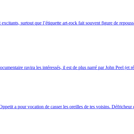
excitants, surtout que l’étiquette art-rock fait souvent figure de repouss
mentaire ravira les intéressés, il est de plus narré par John Peel (et ré
ppetit a pour vocation de casser les oreilles de tes voisins. Défricheur de