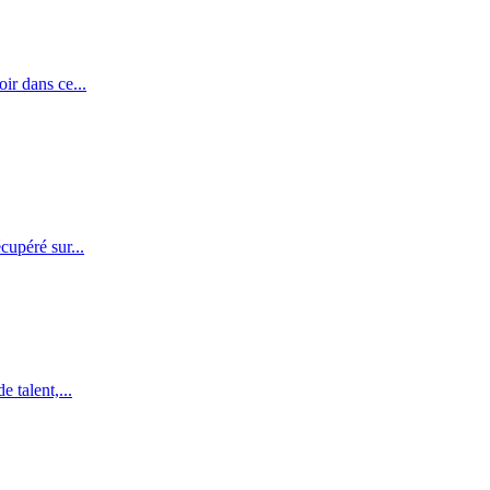
oir dans ce...
cupéré sur...
 talent,...