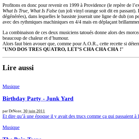
Profitons en donc pour revenir en 1999 à Providence (le repère de l’ex
What Is True, What Is False
(un joli vinyl orange soit dit en passant)
dégénérées), dans lequelles le bassiste jouerait une ligne de dub (on pe
avec des rythmiques machiniques en 4/4 mais en déplaçant brillamment
La combinaison de ces deux musiciens tatoués donne alors des morceaux m
beaucoup de chaleur et d’humour.
Alors faut bien avouer que, comme pour A.O.R., cette recette si déter
"
UNO DOS TRES QUATRO, LET’S CHA CHA CHA !
"
Lire aussi
Musique
Birthday Party - Junk Yard
par DrNoze,
30 juin 2011
Et dire qu’à une époque il y avait des trucs comme ça qui passaient à l
Musique