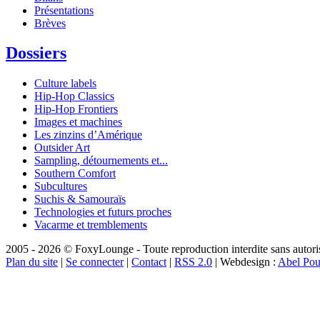
Présentations
Brèves
Dossiers
Culture labels
Hip-Hop Classics
Hip-Hop Frontiers
Images et machines
Les zinzins d’Amérique
Outsider Art
Sampling, détournements et...
Southern Comfort
Subcultures
Suchis & Samouraïs
Technologies et futurs proches
Vacarme et tremblements
2005 - 2026 © FoxyLounge - Toute reproduction interdite sans autorisa
Plan du site
|
Se connecter
|
Contact
|
RSS 2.0
| Webdesign :
Abel Pou