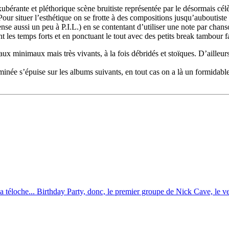
ubérante et pléthorique scène bruitiste représentée par le désormais cél
. Pour situer l’esthétique on se frotte à des compositions jusqu’aubouti
nse aussi un peu à P.I.L.) en se contentant d’utiliser une note par chanso
 les temps forts et en ponctuant le tout avec des petits break tambour
inimaux mais très vivants, à la fois débridés et stoïques. D’ailleurs, i
minée s’épuise sur les albums suivants, en tout cas on a là un formidab
a téloche... Birthday Party, donc, le premier groupe de Nick Cave, le ver