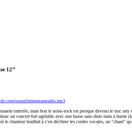
se 12’’
rds.com/sound/immigrantradio.mp3
pensaient enterrés, mais bon le noise-rock est presque devenu le truc art
donc un concert fort agréable avec une basse sans disto mais à burne (la 
ù le chanteur braillait à s’en déchirer les cordes vocales, un "chant" q