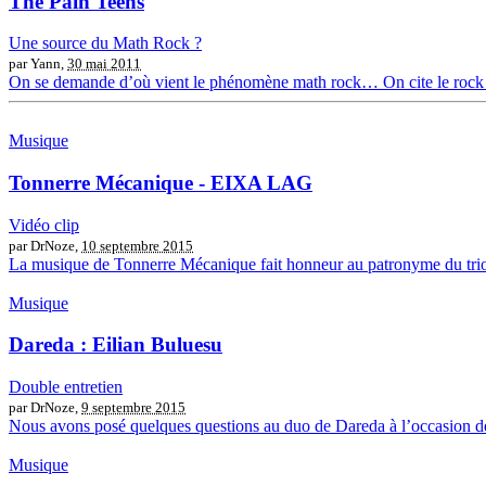
The Pain Teens
Une source du Math Rock ?
par Yann,
30 mai 2011
On se demande d’où vient le phénomène math rock… On cite le rock p
Musique
Tonnerre Mécanique - EIXA LAG
Vidéo clip
par DrNoze,
10 septembre 2015
La musique de Tonnerre Mécanique fait honneur au patronyme du trio mar
Musique
Dareda : Eilian Buluesu
Double entretien
par DrNoze,
9 septembre 2015
Nous avons posé quelques questions au duo de Dareda à l’occasion de la
Musique