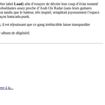
èbre label
Load
) afin d’essayer de décrire leur coup d’éclat nommé
ste obsédantes assez proche d’Arab On Radar (sans leurs guitares
n tandis que le batteur, très inspiré, remplirait joyeusement l’espace
 façon batucada-punk.
l est réjouissant que ce gang irréductible laisse transparaître
le album de dégénéré.
re à la...