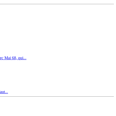
c Mai 68, qui...
aut...