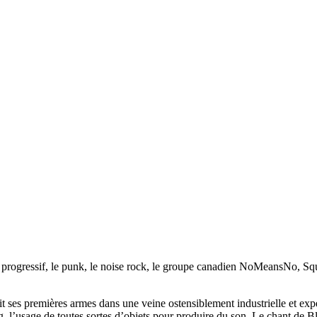
progressif, le punk, le noise rock, le groupe canadien NoMeansNo, Sq
ait ses premières armes dans une veine ostensiblement industrielle et e
l’usage de toutes sortes d’objets pour produire du son. Le chant de Bl