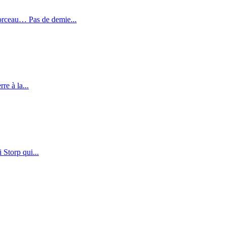
morceau… Pas de demie...
re à la...
 Storp qui...