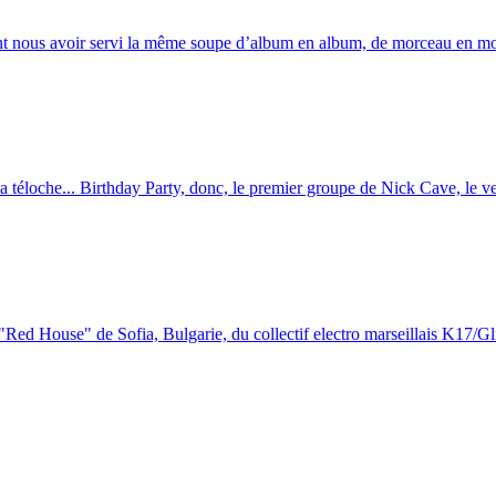
blent nous avoir servi la même soupe d’album en album, de morceau en 
a téloche... Birthday Party, donc, le premier groupe de Nick Cave, le ver
 "Red House" de Sofia, Bulgarie, du collectif electro marseillais K17/Gli