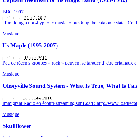
BBC 1997
par daamien,
22 août 2012
"I’m doing a non-hypnotic music to break up the catatonic state" Ce docu
Musique
Us Maple (1995-2007)
par daamien,
13 mars 2012
Peu de récents groupes « rock » peuvent se targuer d’ être originaux et 
Musique
Olneyville Sound System - What Is True, What Is Fals
par daamien,
20 octobre 2011
Immigrant Radio en écoute streaming sur Load : http://www.loadrecord
Musique
Skullflower