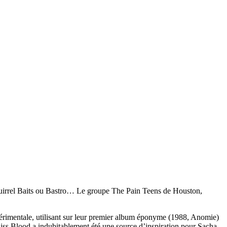
uirrel Baits ou Bastro… Le groupe The Pain Teens de Houston,
xpérimentale, utilisant sur leur premier album éponyme (1988, Anomie)
iss Blood a indubitablement été une source d’inspiration pour Sacha