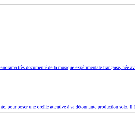
panorama très documenté de la musique expérimentale française, née ave
e, pour poser une oreille attentive à sa détonnante production solo. Il f