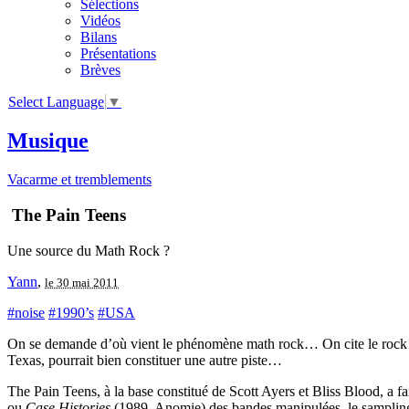
Sélections
Vidéos
Bilans
Présentations
Brèves
Select Language
▼
Musique
Vacarme et tremblements
The Pain Teens
Une source du Math Rock ?
Yann
,
le 30 mai 2011
#noise
#1990’s
#USA
On se demande d’où vient le phénomène math rock… On cite le rock 
Texas, pourrait bien constituer une autre piste…
The Pain Teens, à la base constitué de Scott Ayers et Bliss Blood, a f
ou
Case Histories
(1989, Anomie) des bandes manipulées, le sampling, 