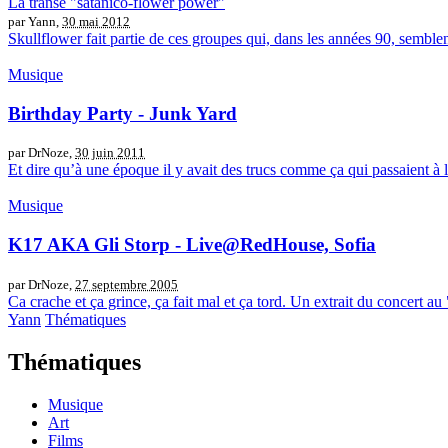
La transe "satanico-flower power"
par Yann,
30 mai 2012
Skullflower fait partie de ces groupes qui, dans les années 90, sem
Musique
Birthday Party - Junk Yard
par DrNoze,
30 juin 2011
Et dire qu’à une époque il y avait des trucs comme ça qui passaient à l
Musique
K17 AKA Gli Storp - Live@RedHouse, Sofia
par DrNoze,
27 septembre 2005
Ca crache et ça grince, ça fait mal et ça tord. Un extrait du concert au
Yann
Thématiques
Thématiques
Musique
Art
Films