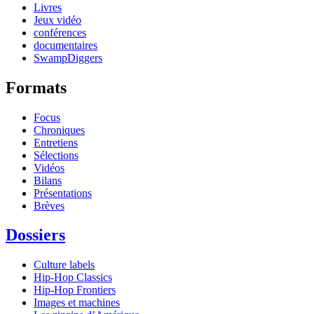
Livres
Jeux vidéo
conférences
documentaires
SwampDiggers
Formats
Focus
Chroniques
Entretiens
Sélections
Vidéos
Bilans
Présentations
Brèves
Dossiers
Culture labels
Hip-Hop Classics
Hip-Hop Frontiers
Images et machines