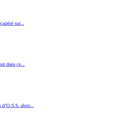
cupéré sur...
oir dans ce...
d’O.S.S. alors...