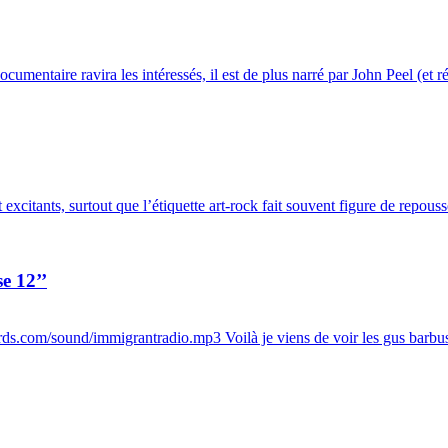
mentaire ravira les intéressés, il est de plus narré par John Peel (et ré
excitants, surtout que l’étiquette art-rock fait souvent figure de repouss
e 12’’
s.com/sound/immigrantradio.mp3 Voilà je viens de voir les gus barbus 