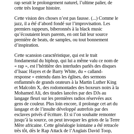
rap serait le prolongement naturel, l’ultime palier, de
cette très longue histoire.
Cette vision des choses n’est pas fausse. (...) Comme le
jazz, il a été d’abord fondé sur l’improvisation. Les
premiers rappeurs, biberonnés à la black music
qu’écoutaient leurs parents, en ont fait leur source
première de beats, de samples, ou tout bonnement
d’inspiration.
Cette scansion caractéristique, qui est le trait
fondamental du hiphop, qui lui a même valu ce nom de
« rap », est l’héritière des interludes parlés des disques
d’Isaac Hayes et de Barry White, du « calland-
response » entendu dans les églises, des sermons
enflammés de grands orateurs à la Martin Luther King
et Malcolm X, des rodomontades des boxeurs noirs à la
Mohamed Ali, des tirades lancées par des DJs au
langage fleuri sur les premières radios réservées aux
gens de couleur. Plus loin encore, il prolonge cet art du
langage et de l’insulte développé autrefois par des
esclaves privés d’écriture. Et si l’on souhaite remonter
jusqu’à la source, on peut invoquer les griots de la Terre
Mère africaine. Cette généalogie lointaine a été retracée
très tôt, dès le Rap Attack de l’Anglais David Toop,