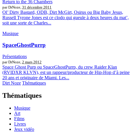
Return to the 36 Chambers
par DrNoze,
31 décembre 2011
Ol’ Dirty Bastard, ODB, Dirt McGirt, Osirus ou Big Baby Jesus,
Russell Tyrone Jones est ce clodo qui gueule à deux heures du mat’,
soit une sorte de Charles...
Musique
SpaceGhostPurrp
Présentations
par DrNoze,
2 mars 2012
Space Ghost Purp ou SpaceGhostPurrp, du crew Raider Klan
(RVIDXR KLVN), est un rappeur/producteur de Hip-Hop d’à peine
20 ans et originaire de Miami. Les...
Dirt Noze
Thématiques
Thématiques
Musique
Art
Films
Livres
Jeux vidéo