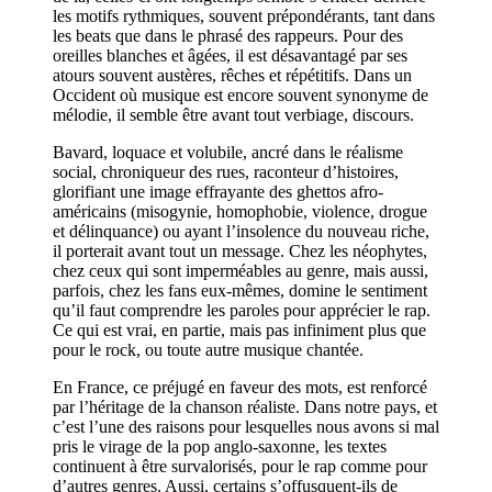
les motifs rythmiques, souvent prépondérants, tant dans
les beats que dans le phrasé des rappeurs. Pour des
oreilles blanches et âgées, il est désavantagé par ses
atours souvent austères, rêches et répétitifs. Dans un
Occident où musique est encore souvent synonyme de
mélodie, il semble être avant tout verbiage, discours.
Bavard, loquace et volubile, ancré dans le réalisme
social, chroniqueur des rues, raconteur d’histoires,
glorifiant une image effrayante des ghettos afro-
américains (misogynie, homophobie, violence, drogue
et délinquance) ou ayant l’insolence du nouveau riche,
il porterait avant tout un message. Chez les néophytes,
chez ceux qui sont imperméables au genre, mais aussi,
parfois, chez les fans eux-mêmes, domine le sentiment
qu’il faut comprendre les paroles pour apprécier le rap.
Ce qui est vrai, en partie, mais pas infiniment plus que
pour le rock, ou toute autre musique chantée.
En France, ce préjugé en faveur des mots, est renforcé
par l’héritage de la chanson réaliste. Dans notre pays, et
c’est l’une des raisons pour lesquelles nous avons si mal
pris le virage de la pop anglo-saxonne, les textes
continuent à être survalorisés, pour le rap comme pour
d’autres genres. Aussi, certains s’offusquent-ils de