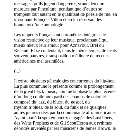
messages qu’ils jugent dangereux, scandaleux ou
marqués par l’inculture, pendant que d’autres se
trompent tout autant en le qualifiant de poésie de rue, en
invoquant François Villon et en lui réservant les
honneurs d’une anthologie
Les rappeurs français ont eux-mêmes intégré cette
vision restrictive de leur musique, proclamant à qui
mieux mieux leur amour pour Aznavour, Brel ou
Renaud. Et se contentant, dans le même temps, de beats
souvent pauvres, ttransposition médiocre de recettes
américaines mal assimilées.
(...)
Il existe plusieurs généalogies concurrentes du hip-hop.
La plus commune le présente comme le prolongement
de la great black music, comme la phase la plus récente
d’un long continuum parti des champs de coton et
composé du jazz, du blues, du gospel, du
rhythm’n’blues, de la soul, du funk et de quelques
autres genres créés par la communauté afro-américaine.
Ayant marié la spoken poetry engagée des Last Poets,
des Watts Prophets et de Gil ScottHeron aux rythmes
débridés inventés par les musiciens de James Brown, le