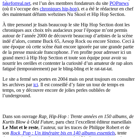
fakeforreal.net
, est l’un des membres fondateurs du site
POPnews
(où il s’occupe des
chroniques hip-hop
), et a été le rédacteur en chef
des maintenant défunts webzines Nu Skool et Hip Hop Section.
À titre personel je lisais beaucoup le site Hip Hop Section dont les
chroniques aux choix très audacieux pour l’époque m’ont permis
autour de l’année 2000 de découvrir beaucoup d’artistes de la scène
indé d’alors, comme Buck 65, Aesop Rock ou encore Sixtoo. Ceci à
une époque où cette scène était encore ignorée par une grande partie
de la presse musicale francophone. J’en profite pour adresser ici un
grand merci à Hip Hop Section et toute son équipe pour avoir su
nourrir les oreilles et contenter la curiosité d’un amateur de rap alors
fatigué (temporairement) par le bling-bling et le rat-tat-tat.
Le site a fermé ses portes en 2004 mais on peut toujours en consulter
les archives par
ici
. Il est conseillé d’y faire un tour de temps en
temps, on y découvre encore de jolies perles oubliées de
l’underground.
Dans son ouvrage
Rap, Hip-Hop : Trente années en 150 albums, de
Kurtis Blow à Odd Future
, paru chez l’excellent éditeur marseillais
Le Mot et le reste
, l’auteur, sur les traces de Philippe Robert et de
son
Rock, Pop : Un itinéraire bis en 140 albums essentiels
, tente