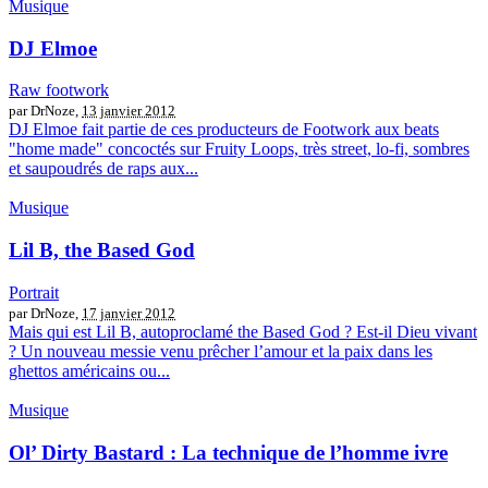
Musique
DJ Elmoe
Raw footwork
par DrNoze,
13 janvier 2012
DJ Elmoe fait partie de ces producteurs de Footwork aux beats
"home made" concoctés sur Fruity Loops, très street, lo-fi, sombres
et saupoudrés de raps aux...
Musique
Lil B, the Based God
Portrait
par DrNoze,
17 janvier 2012
Mais qui est Lil B, autoproclamé the Based God ? Est-il Dieu vivant
? Un nouveau messie venu prêcher l’amour et la paix dans les
ghettos américains ou...
Musique
Ol’ Dirty Bastard : La technique de l’homme ivre