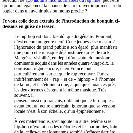
sélection de
150 albums incontournables du rap indé
, peut-être
qu’on aura également la chance de la retrouver imprimée sur du
papier dans un avenir plus ou moins proche ?
Je vous colle deux extraits de l’introduction du bouquin ci-
dessous en guise de teaser.
Le hip-hop est donc bientôt quadragénaire. Pourtant,
c’est encore un genre neuf. Cette jeunesse se mesure à
l’ignorance du grand public à son égard, plus manifeste
que pour cette musique déjà instituée qu’est le rock.
Malgré sa visibilité, en dépit d’un statut de musique
dominante acquis dans les années quatre-vingt-dix, la
confusion règne encore, et en France tout
particulièrement, sur ce que le rap recouvre. Parlez
indifféremment de « rap » et de « hiphop » à l’homme
de la rue, et il s’étonnera que, à quelques nuances près,
les deux termes désignent la même musique. Très
souvent, il
pensera aussi rap français, oubliant que le hip-hop est
avant tout un genre américain, ignorant que sa version
locale n’est, à son échelle, qu’un épiphénomène.
À ces malentendus, s’en ajoute un autre. Même si le
hip-hop n’exclut pas les mélodies et les harmonies, loin
de là, celles-ci ont longtemps semblé s’effacer derrière