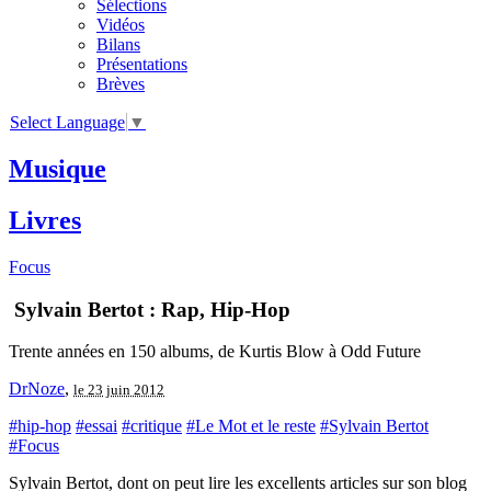
Sélections
Vidéos
Bilans
Présentations
Brèves
Select Language
▼
Musique
Livres
Focus
Sylvain Bertot : Rap, Hip-Hop
Trente années en 150 albums, de Kurtis Blow à Odd Future
DrNoze
,
le 23 juin 2012
#hip-hop
#essai
#critique
#Le Mot et le reste
#Sylvain Bertot
#Focus
Sylvain Bertot, dont on peut lire les excellents articles sur son blog