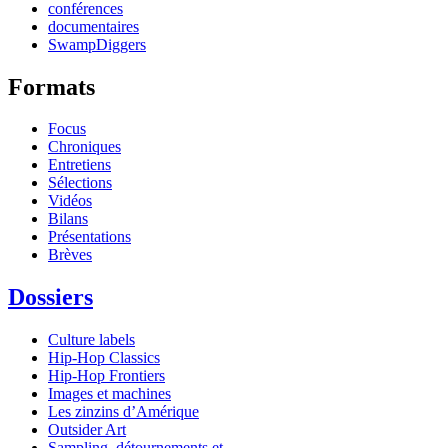
conférences
documentaires
SwampDiggers
Formats
Focus
Chroniques
Entretiens
Sélections
Vidéos
Bilans
Présentations
Brèves
Dossiers
Culture labels
Hip-Hop Classics
Hip-Hop Frontiers
Images et machines
Les zinzins d’Amérique
Outsider Art
Sampling, détournements et...