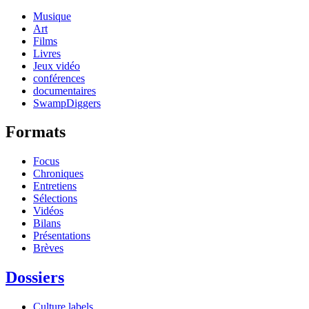
Musique
Art
Films
Livres
Jeux vidéo
conférences
documentaires
SwampDiggers
Formats
Focus
Chroniques
Entretiens
Sélections
Vidéos
Bilans
Présentations
Brèves
Dossiers
Culture labels