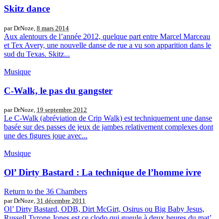
Skitz dance
par DrNoze,
8 mars 2014
Aux alentours de l’année 2012, quelque part entre Marcel Marceau
et Tex Avery, une nouvelle danse de rue a vu son apparition dans le
sud du Texas. Skitz...
Musique
C-Walk, le pas du gangster
par DrNoze,
19 septembre 2012
Le C-Walk (abréviation de Crip Walk) est techniquement une danse
basée sur des passes de jeux de jambes relativement complexes dont
une des figures joue avec...
Musique
Ol’ Dirty Bastard : La technique de l’homme ivre
Return to the 36 Chambers
par DrNoze,
31 décembre 2011
Ol’ Dirty Bastard, ODB, Dirt McGirt, Osirus ou Big Baby Jesus,
Russell Tyrone Jones est ce clodo qui gueule à deux heures du mat’,