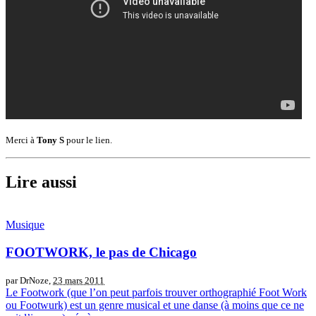
Merci à
Tony S
pour le lien.
Lire aussi
Musique
FOOTWORK, le pas de Chicago
par DrNoze,
23 mars 2011
Le Footwork (que l’on peut parfois trouver orthographié Foot Work
ou Footwurk) est un genre musical et une danse (à moins que ce ne