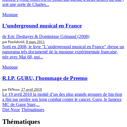
soit une sorte de Charles...
Musique
L’underground musical en France
de Eric Deshayes & Dominique Grimaud (2008)
par Pandabold,
8 mars 2011
Sorti en 2008, le livre "L’underground musical en France" dresse un
panorama très documenté de la musique expérimentale française,
née avec Mai 68, qui...
Musique
R.I.P. GURU, l’hommage de Preemo
par DrNoze,
27 avril 2010
Le 19 avril 2010 la moitié d’un des plus grands groupes de hip-hop
a fini par perdre son long combat contre le cancer. Guru, le fameux
MC de Gang Starr,...
Dirt Noze
Thématiques
Thématiques