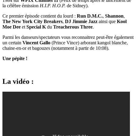
1984 sur
WPIX Channel 11
(Peux de temps après le lancement de
la célèbre émission
H.I.P. H.O.P.
de Sidney).
Ce premier épisode contient du lourd :
Run D.M.C.
,
Shannon
,
The New York City Breakers
,
DJ Jimmie Jazz
ainsi que
Kool
Moe Dee
et
Special K
du
Treacherous Three
.
Parmi les danseurs/spectateurs vous reconnaitrez peut-être également
un certain
Vincent Gallo
(Prince Vince) arborant kangol blanche,
chaine-en-or et bagouzes (notamment à partir de 10:08).
Une pépite !
La vidéo :