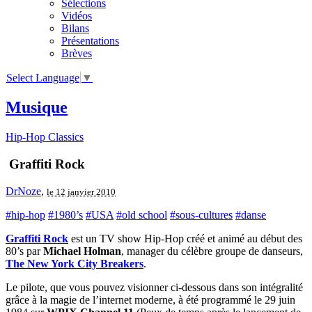
Sélections
Vidéos
Bilans
Présentations
Brèves
Select Language
▼
Musique
Hip-Hop Classics
Graffiti Rock
DrNoze
,
le 12 janvier 2010
#hip-hop
#1980’s
#USA
#old school
#sous-cultures
#danse
Graffiti Rock
est un TV show Hip-Hop créé et animé au début des
80’s par
Michael Holman
, manager du célèbre groupe de danseurs,
The New York City Breakers
.
Le pilote, que vous pouvez visionner ci-dessous dans son intégralité
grâce à la magie de l’internet moderne, à été programmé le 29 juin