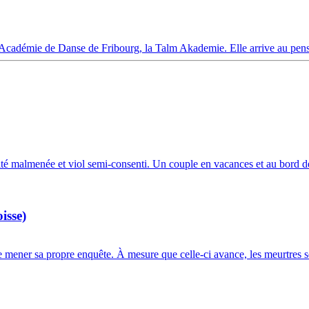
l’Académie de Danse de Fribourg, la Talm Akademie. Elle arrive au pens
ité malmenée et viol semi-consenti. Un couple en vacances et au bord de l
isse)
 mener sa propre enquête. À mesure que celle-ci avance, les meurtres se 