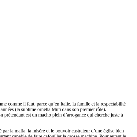
 comme il faut, parce qu’en Italie, la famille et la respectabilité
’années (la sublime ornella Muti dans son premier rôle).
son prétendant est un macho plein d’arrogance qui cherche juste à
é par la mafia, la misère et le pouvoir castrateur d’une église bien
urtant capable de faire cafouiller la grosse machine. Pour autant le