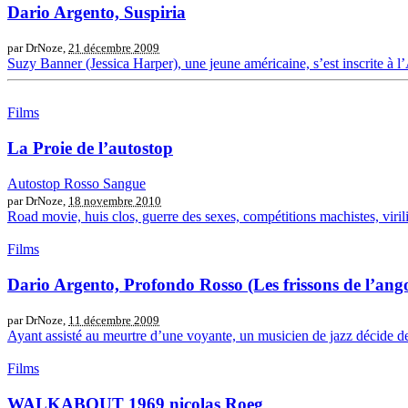
Dario Argento, Suspiria
par DrNoze,
21 décembre 2009
Suzy Banner (Jessica Harper), une jeune américaine, s’est inscrite à 
Films
La Proie de l’autostop
Autostop Rosso Sangue
par DrNoze,
18 novembre 2010
Road movie, huis clos, guerre des sexes, compétitions machistes, viril
Films
Dario Argento, Profondo Rosso (Les frissons de l’ango
par DrNoze,
11 décembre 2009
Ayant assisté au meurtre d’une voyante, un musicien de jazz décide de
Films
WALKABOUT 1969 nicolas Roeg