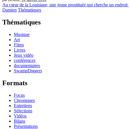
Au cœur de la Louisiane, une jeune prostituée qui cherche un endroit p
Damien
Thématiques
Thématiques
Musique
Art
Films
Livres
Jeux vidéo
conférences
documentaires
SwampDiggers
Formats
Focus
Chroniques
Entretiens
Sélections
Vidéos
Bilans
Présentations