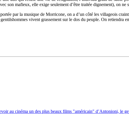
 avec son mafieux, elle exige seulement d’être traitée dignement), on n
rtée par la musique de Morricone, on a d’un côté les villageois craintifs 
de gentilshommes vivent grassement sur le dos du peuple. On retiendra en
revoir au cinéma un des plus beaux films "américain" d’Antonioni, le gen