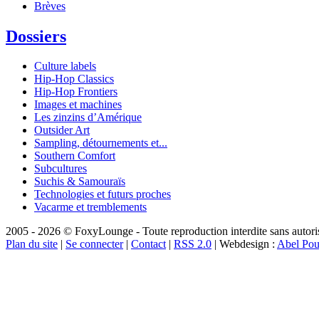
Brèves
Dossiers
Culture labels
Hip-Hop Classics
Hip-Hop Frontiers
Images et machines
Les zinzins d’Amérique
Outsider Art
Sampling, détournements et...
Southern Comfort
Subcultures
Suchis & Samouraïs
Technologies et futurs proches
Vacarme et tremblements
2005 - 2026 © FoxyLounge - Toute reproduction interdite sans autorisa
Plan du site
|
Se connecter
|
Contact
|
RSS 2.0
| Webdesign :
Abel Pou