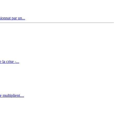
ionnat par un...
a crise -...
multiplient....