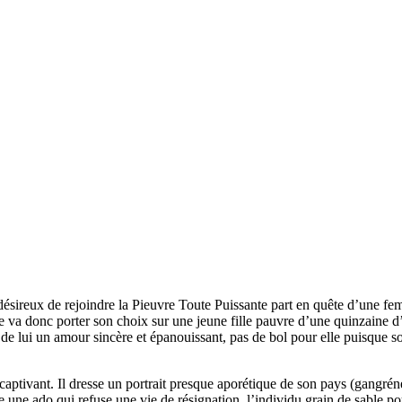
ésireux de rejoindre la Pieuvre Toute Puissante part en quête d’une femme
e va donc porter son choix sur une jeune fille pauvre d’une quinzaine d
nd de lui un amour sincère et épanouissant, pas de bol pour elle puisque 
t captivant. Il dresse un portrait presque aporétique de son pays (gangrén
le une ado qui refuse une vie de résignation, l’individu grain de sable po