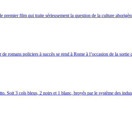
e premier film qui traite sérieusement la question de la culture aborigèn
 de romans policiers à succès se rend à Rome à l’occasion de la sortie 
o. Soit 3 cols bleus, 2 noirs et 1 blanc, broyés par le système des indust