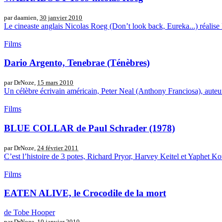
par daamien,
30 janvier 2010
Le cineaste anglais Nicolas Roeg (Don’t look back, Eureka...) réalise l
Films
Dario Argento, Tenebrae (Ténèbres)
par DrNoze,
15 mars 2010
Un célèbre écrivain américain, Peter Neal (Anthony Franciosa), auteur
Films
BLUE COLLAR de Paul Schrader (1978)
par DrNoze,
24 février 2011
C’est l’histoire de 3 potes, Richard Pryor, Harvey Keitel et Yaphet Kott
Films
EATEN ALIVE, le Crocodile de la mort
de Tobe Hooper
par DrNoze,
10 janvier 2010