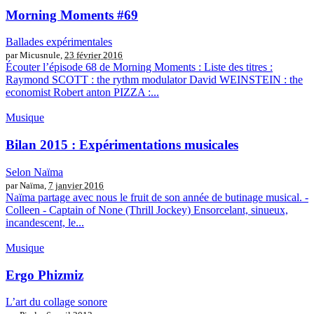
Morning Moments #69
Ballades expérimentales
par Micusnule,
23 février 2016
Écouter l’épisode 68 de Morning Moments : Liste des titres :
Raymond SCOTT : the rythm modulator David WEINSTEIN : the
economist Robert anton PIZZA :...
Musique
Bilan 2015 : Expérimentations musicales
Selon Naïma
par Naïma,
7 janvier 2016
Naïma partage avec nous le fruit de son année de butinage musical. -
Colleen - Captain of None (Thrill Jockey) Ensorcelant, sinueux,
incandescent, le...
Musique
Ergo Phizmiz
L’art du collage sonore