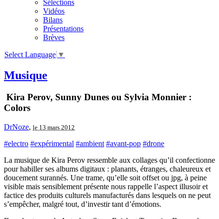
Sélections
Vidéos
Bilans
Présentations
Brèves
Select Language
▼
Musique
Kira Perov, Sunny Dunes ou Sylvia Monnier :
Colors
DrNoze
,
le 13 mars 2012
#electro
#expérimental
#ambient
#avant-pop
#drone
La musique de Kira Perov ressemble aux collages qu’il confectionne
pour habiller ses albums digitaux : planants, étranges, chaleureux et
doucement surannés. Une trame, qu’elle soit offset ou jpg, à peine
visible mais sensiblement présente nous rappelle l’aspect illusoir et
factice des produits culturels manufacturés dans lesquels on ne peut
s’empêcher, malgré tout, d’investir tant d’émotions.