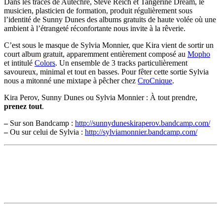
Dans les traces de Autechre, Steve Reich et Tangerine Dream, le
musicien, plasticien de formation, produit régulièrement sous
l’identité de Sunny Dunes des albums gratuits de haute volée où une
ambient à l’étrangeté réconfortante nous invite à la rêverie.
C’est sous le masque de Sylvia Monnier, que Kira vient de sortir un
court album gratuit, apparemment entièrement composé au
Mopho
et intitulé
Colors
. Un ensemble de 3 tracks particulièrement
savoureux, minimal et tout en basses. Pour fêter cette sortie Sylvia
nous a mitonné une mixtape à pêcher chez
CroCnique
.
Kira Perov, Sunny Dunes ou Sylvia Monnier : À tout prendre,
prenez tout
.
–
Sur son Bandcamp :
http://sunnyduneskiraperov.bandcamp.com/
–
Ou sur celui de Sylvia :
http://sylviamonnier.bandcamp.com/