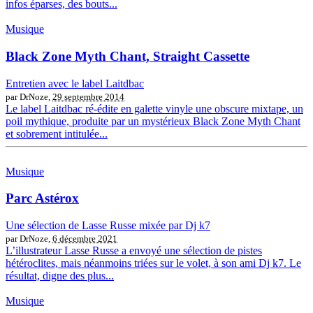
infos éparses, des bouts...
Musique
Black Zone Myth Chant, Straight Cassette
Entretien avec le label Laitdbac
par DrNoze,
29 septembre 2014
Le label Laitdbac ré-édite en galette vinyle une obscure mixtape, un
poil mythique, produite par un mystérieux Black Zone Myth Chant
et sobrement intitulée...
Musique
Parc Astérox
Une sélection de Lasse Russe mixée par Dj k7
par DrNoze,
6 décembre 2021
L’illustrateur Lasse Russe a envoyé une sélection de pistes
hétéroclites, mais néanmoins triées sur le volet, à son ami Dj k7. Le
résultat, digne des plus...
Musique