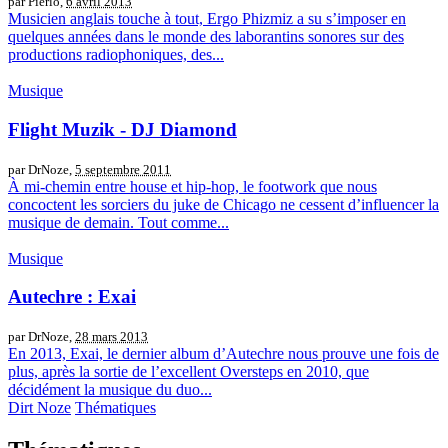
par Pierlo,
6 avril 2013
Musicien anglais touche à tout, Ergo Phizmiz a su s’imposer en
quelques années dans le monde des laborantins sonores sur des
productions radiophoniques, des...
Musique
Flight Muzik - DJ Diamond
par DrNoze,
5 septembre 2011
À mi-chemin entre house et hip-hop, le footwork que nous
concoctent les sorciers du juke de Chicago ne cessent d’influencer la
musique de demain. Tout comme...
Musique
Autechre : Exai
par DrNoze,
28 mars 2013
En 2013, Exai, le dernier album d’Autechre nous prouve une fois de
plus, après la sortie de l’excellent Oversteps en 2010, que
décidément la musique du duo...
Dirt Noze
Thématiques