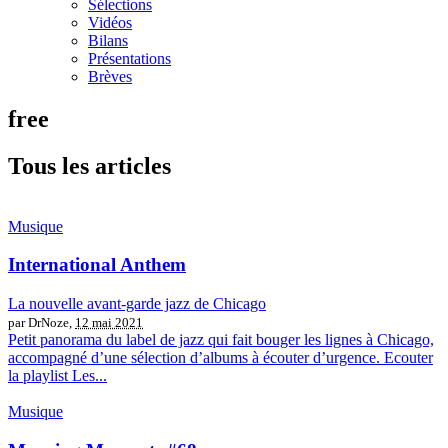
Sélections
Vidéos
Bilans
Présentations
Brèves
free
Tous les articles
Musique
International Anthem
La nouvelle avant-garde jazz de Chicago
par DrNoze,
12 mai 2021
Petit panorama du label de jazz qui fait bouger les lignes à Chicago,
accompagné d’une sélection d’albums à écouter d’urgence. Ecouter
la playlist Les...
Musique