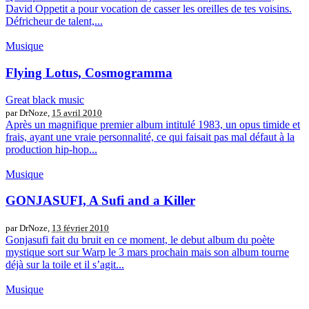
David Oppetit a pour vocation de casser les oreilles de tes voisins.
Défricheur de talent,...
Musique
Flying Lotus, Cosmogramma
Great black music
par DrNoze,
15 avril 2010
Après un magnifique premier album intitulé 1983, un opus timide et
frais, ayant une vraie personnalité, ce qui faisait pas mal défaut à la
production hip-hop...
Musique
GONJASUFI, A Sufi and a Killer
par DrNoze,
13 février 2010
Gonjasufi fait du bruit en ce moment, le debut album du poète
mystique sort sur Warp le 3 mars prochain mais son album tourne
déjà sur la toile et il s’agit...
Musique