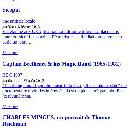
Sicopat
une antistar locale
par Yann,
8 février 2013
S’il était né aux USA, il aurait tout de suite trouvé sa place dans
notre dossier "Les zinzins d’Amérique"… Il fallait que je vous en
parle un jour…...
Musique
Captain Beefheart & his Magic Band (1965-1982)
BBC 1997
par daamien,
22 août 2012
"I’m doing a non-hypnotic music to break up the catatonic state" Ce
documentaire ravira les intéressés, il est de plus narré par John Peel
(et récupéré sur...
Musique
CHARLES MINGUS, un portrait de Thomas
Reichman