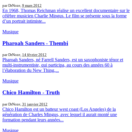
par DrNoze,
9 mars 2012
En 1968, Thomas Reichman réalise un excellent documentaire sur le
célèbre musicien Charlie Mingus. Le film se présente sous la forme
d’un portrait intimiste...
Musique
Pharoah Sanders - Thembi
par DrNoze,
14 février 2012
Pharoah Sanders, né Farrell Sanders, est un saxophoniste ténor et
multi-instrumentiste, qui participa, au cours des années 60 à
l’élaboration du New Thing,...
Musique
Chico Hamilton - Truth
par DrNoze,
31 janvier 2012
Chico Hamilton est un batteur west coast (Los Angeles) de la
génération de Charles Mingus, avec lequel il aurait monté une
formation pendant leurs années...
Musique