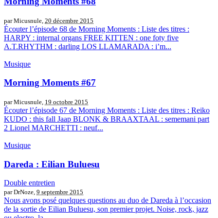
Morning Moments #68
par Micusnule,
20 décembre 2015
Écouter l’épisode 68 de Morning Moments : Liste des titres :
HARPY : internal organs FREE KITTEN : one foty five
A.T.RHYTHM : darling LOS LLAMARADA : i’m...
Musique
Morning Moments #67
par Micusnule,
19 octobre 2015
Écouter l’épisode 67 de Morning Moments : Liste des titres : Reiko
KUDO : this fall Jaap BLONK & BRAAXTAAL : sememani part
2 Lionel MARCHETTI : neuf...
Musique
Dareda : Eilian Buluesu
Double entretien
par DrNoze,
9 septembre 2015
Nous avons posé quelques questions au duo de Dareda à l’occasion
de la sortie de Eilian Buluesu, son premier projet. Noise, rock, jazz
ou electro, la...