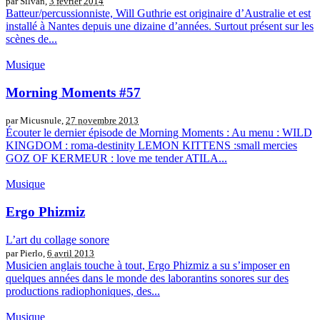
par Silvan,
3 février 2014
Batteur/percussionniste, Will Guthrie est originaire d’Australie et est
installé à Nantes depuis une dizaine d’années. Surtout présent sur les
scènes de...
Musique
Morning Moments #57
par Micusnule,
27 novembre 2013
Écouter le dernier épisode de Morning Moments : Au menu : WILD
KINGDOM : roma-destinity LEMON KITTENS :small mercies
GOZ OF KERMEUR : love me tender ATILA...
Musique
Ergo Phizmiz
L’art du collage sonore
par Pierlo,
6 avril 2013
Musicien anglais touche à tout, Ergo Phizmiz a su s’imposer en
quelques années dans le monde des laborantins sonores sur des
productions radiophoniques, des...
Musique