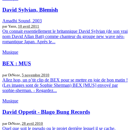
David Sylvian, Blemish
Amadhi Sound, 2003
par Yann,
10 avril 2011
On connait essentiellement le britannique David Sylvian (de son vrai
nom David Allan Batt) comme chanteur du groupe new wave néo-
romantique Japan. Après le...
Musique
BEX : MUS
par DrNoze,
5 novembre 2010
Allez hop, un p’tit clip de BEX pour se mettre en joie de bon matin !
(Les images sont de Sophie Sherman) BEX [MUS] envoyé par
sophie-sherman. - Regardez...
Musique
David Oppetit - Blago Bung Records
par DrNoze,
28 avril 2010
Quel que soit le pseudo ou le projet derrière lequel il se cache,