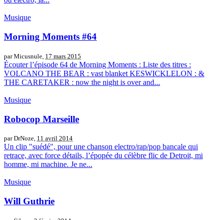
Musique
Morning Moments #64
par Micusnule,
17 mars 2015
Écouter l’épisode 64 de Morning Moments : Liste des titres :
VOLCANO THE BEAR : vast blanket KESWICKLELON : &
THE CARETAKER : now the night is over and...
Musique
Robocop Marseille
par DrNoze,
11 avril 2014
Un clip "suédé", pour une chanson electro/rap/pop bancale qui
retrace, avec force détails, l’épopée du célèbre flic de Detroit, mi
homme, mi machine. Je ne...
Musique
Will Guthrie