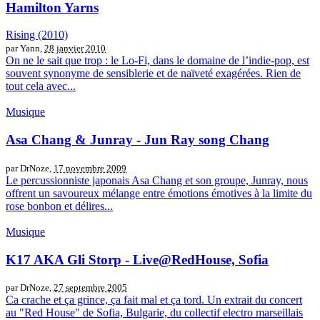
Hamilton Yarns
Rising (2010)
par Yann,
28 janvier 2010
On ne le sait que trop : le Lo-Fi, dans le domaine de l’indie-pop, est
souvent synonyme de sensiblerie et de naïveté exagérées. Rien de
tout cela avec...
Musique
Asa Chang & Junray - Jun Ray song Chang
par DrNoze,
17 novembre 2009
Le percussionniste japonais Asa Chang et son groupe, Junray, nous
offrent un savoureux mélange entre émotions émotives à la limite du
rose bonbon et délires...
Musique
K17 AKA Gli Storp - Live@RedHouse, Sofia
par DrNoze,
27 septembre 2005
Ca crache et ça grince, ça fait mal et ça tord. Un extrait du concert
au "Red House" de Sofia, Bulgarie, du collectif electro marseillais