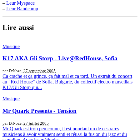
–
Leur Myspace
–
Leur Bandcamp
Lire aussi
Musique
K17 AKA Gli Storp - Live@RedHouse, Sofia
par DrNoze,
27 septembre 2005
Ca crache et ça grince, ça fait mal et ça tord. Un extrait du concert
au "Red House" de Sofia, Bulgarie, du collectif electro marseillais
K17/Gli Storp qui...
Musique
Mr Quark Presents - Tension
par DrNoze,
27 juillet 2005
Mr Quark est trop peu connu, il est pourtant un de ces rares
musiciens à avoir vraiment senti et réussi la fusion du jazz et du
sampling. Avec les méthodes...