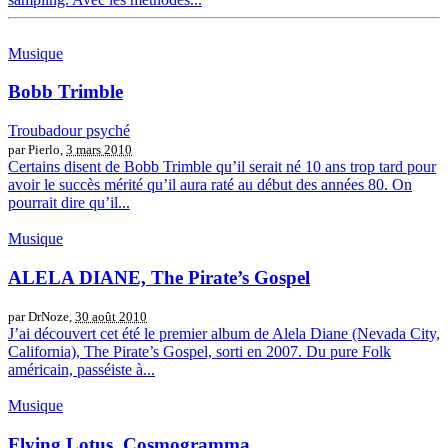
Musique
Bobb Trimble
Troubadour psyché
par Pierlo,
3 mars 2010
Certains disent de Bobb Trimble qu’il serait né 10 ans trop tard pour
avoir le succès mérité qu’il aura raté au début des années 80. On
pourrait dire qu’il...
Musique
ALELA DIANE, The Pirate’s Gospel
par DrNoze,
30 août 2010
J’ai découvert cet été le premier album de Alela Diane (Nevada City,
California), The Pirate’s Gospel, sorti en 2007. Du pure Folk
américain, passéiste à...
Musique
Flying Lotus, Cosmogramma