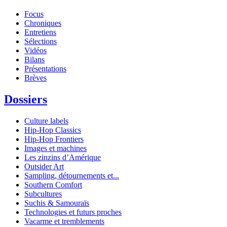
Focus
Chroniques
Entretiens
Sélections
Vidéos
Bilans
Présentations
Brèves
Dossiers
Culture labels
Hip-Hop Classics
Hip-Hop Frontiers
Images et machines
Les zinzins d’Amérique
Outsider Art
Sampling, détournements et...
Southern Comfort
Subcultures
Suchis & Samouraïs
Technologies et futurs proches
Vacarme et tremblements