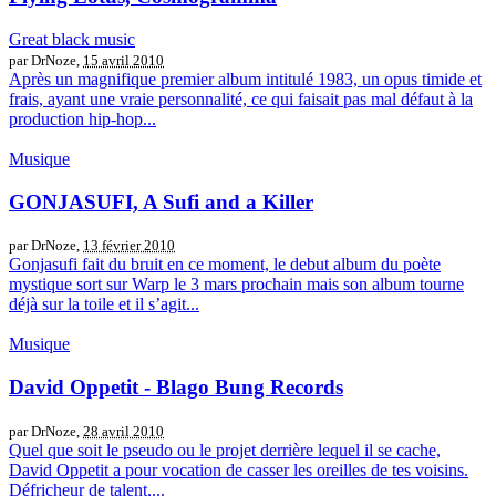
Great black music
par DrNoze,
15 avril 2010
Après un magnifique premier album intitulé 1983, un opus timide et
frais, ayant une vraie personnalité, ce qui faisait pas mal défaut à la
production hip-hop...
Musique
GONJASUFI, A Sufi and a Killer
par DrNoze,
13 février 2010
Gonjasufi fait du bruit en ce moment, le debut album du poète
mystique sort sur Warp le 3 mars prochain mais son album tourne
déjà sur la toile et il s’agit...
Musique
David Oppetit - Blago Bung Records
par DrNoze,
28 avril 2010
Quel que soit le pseudo ou le projet derrière lequel il se cache,
David Oppetit a pour vocation de casser les oreilles de tes voisins.
Défricheur de talent,...