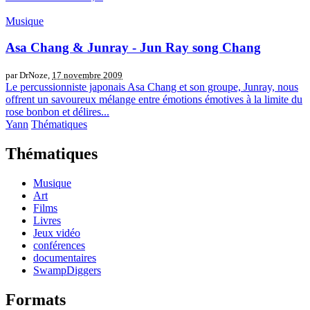
Musique
Asa Chang & Junray - Jun Ray song Chang
par DrNoze,
17 novembre 2009
Le percussionniste japonais Asa Chang et son groupe, Junray, nous
offrent un savoureux mélange entre émotions émotives à la limite du
rose bonbon et délires...
Yann
Thématiques
Thématiques
Musique
Art
Films
Livres
Jeux vidéo
conférences
documentaires
SwampDiggers
Formats