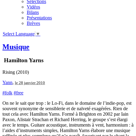
Sélections
Vidéos
Bilans
Présentations
Brèves
Select Language
▼
Musique
Hamilton Yarns
Rising (2010)
Yann
,
le 28 janvier 2010
#folk
#free
On ne le sait que trop : le Lo-Fi, dans le domaine de l’indie-pop, est
souvent synonyme de sensiblerie et de naïveté exagérées. Rien de
tout cela avec Hamilton Yarns. Formé à Brighton en 2002 par Iain
Paxon, Alistair Strachan et Richard Herring, le groupe s’est élargi
avec le temps. Guitare acoustique, instruments à vent, harmonium : à
l’aides d’instruments simples, Hamilton Yarns élabore une musique
raffinée et plus complexe qu’il n’y paraît, favorisant par le chant la