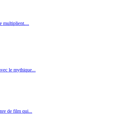
multiplient....
vec le mythique...
re de film qui...