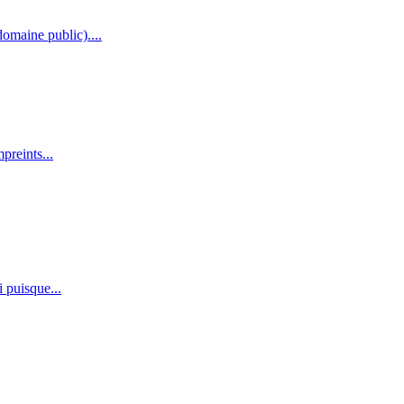
omaine public)....
preints...
i puisque...