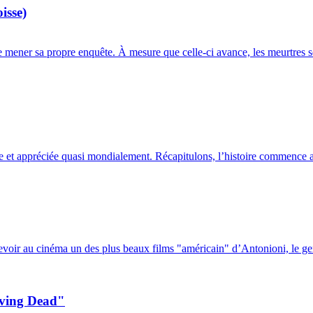
isse)
 mener sa propre enquête. À mesure que celle-ci avance, les meurtres se 
ue et appréciée quasi mondialement. Récapitulons, l’histoire commence a
revoir au cinéma un des plus beaux films "américain" d’Antonioni, le gen
ving Dead"