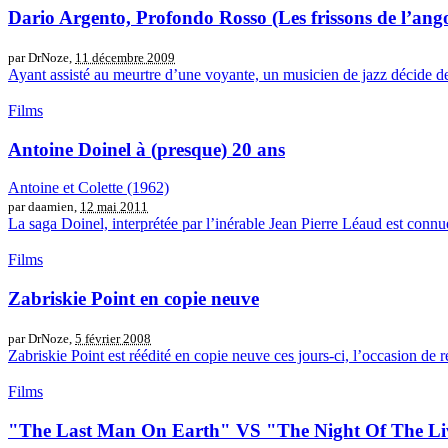
Dario Argento, Profondo Rosso (Les frissons de l’ango
par DrNoze,
11 décembre 2009
Ayant assisté au meurtre d’une voyante, un musicien de jazz décide de
Films
Antoine Doinel à (presque) 20 ans
Antoine et Colette (1962)
par daamien,
12 mai 2011
La saga Doinel, interprétée par l’inérable Jean Pierre Léaud est conn
Films
Zabriskie Point en copie neuve
par DrNoze,
5 février 2008
Zabriskie Point est réédité en copie neuve ces jours-ci, l’occasion de 
Films
"The Last Man On Earth" VS "The Night Of The Li