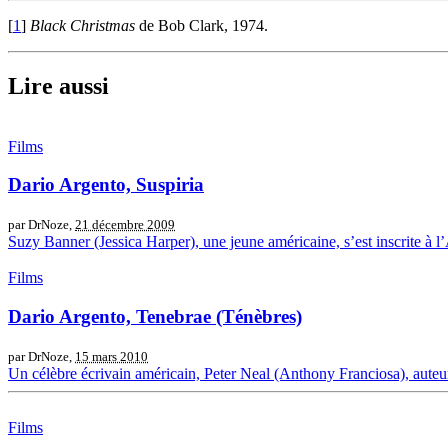
[
1
]
Black Christmas
de Bob Clark, 1974.
Lire aussi
Films
Dario Argento, Suspiria
par DrNoze,
21 décembre 2009
Suzy Banner (Jessica Harper), une jeune américaine, s’est inscrite à 
Films
Dario Argento, Tenebrae (Ténèbres)
par DrNoze,
15 mars 2010
Un célèbre écrivain américain, Peter Neal (Anthony Franciosa), auteur
Films