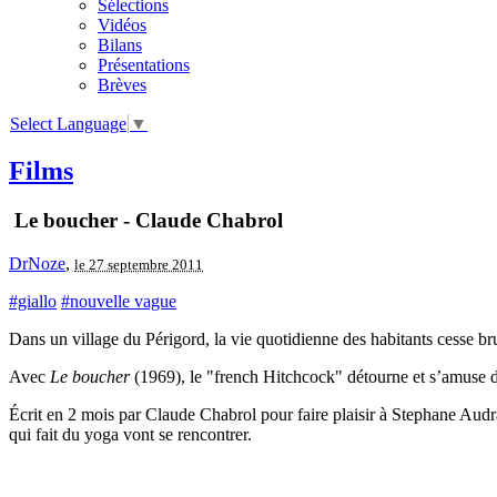
Sélections
Vidéos
Bilans
Présentations
Brèves
Select Language
▼
Films
Le boucher - Claude Chabrol
DrNoze
,
le 27 septembre 2011
#giallo
#nouvelle vague
Dans un village du Périgord, la vie quotidienne des habitants cesse b
Avec
Le boucher
(1969), le "french Hitchcock" détourne et s’amuse de
Écrit en 2 mois par Claude Chabrol pour faire plaisir à Stephane Audr
qui fait du yoga vont se rencontrer.