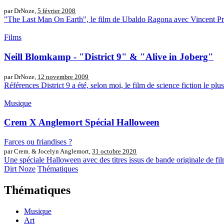
par DrNoze,
5 février 2008
"The Last Man On Earth", le film de Ubaldo Ragona avec Vincent Price,
Films
Neill Blomkamp - "District 9" & "Alive in Joberg"
par DrNoze,
12 novembre 2009
Références District 9 a été, selon moi, le film de science fiction le pl
Musique
Crem X Anglemort Spécial Halloween
Farces ou friandises ?
par Crem. & Jocelyn Anglemort,
31 octobre 2020
Une spéciale Halloween avec des titres issus de bande originale de films
Dirt Noze
Thématiques
Thématiques
Musique
Art