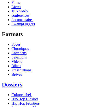
Films
Livres
Jeux vidéo
conférences
documentaires
SwampDiggers
Formats
Focus
Chroniques
Entretiens
Sélections
Vidéos
Bilans
Présentations
Brèves
Dossiers
Culture labels
Hip-Hop Classics
Hip-Hop Frontiers