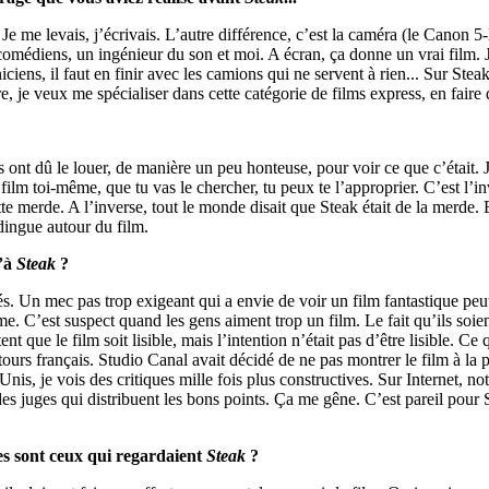
 Je me levais, j’écrivais. L’autre différence, c’est la caméra (le Canon 5
 comédiens, un ingénieur du son et moi. A écran, ça donne un vrai film. J
chniciens, il faut en finir avec les camions qui ne servent à rien... Sur St
 je veux me spécialiser dans cette catégorie de films express, en faire 
s ont dû le louer, de manière un peu honteuse, pour voir ce que c’était. J
m toi-même, que tu vas le chercher, tu peux te l’approprier. C’est l’inv
te merde. A l’inverse, tout le monde disait que Steak était de la merde.
dingue autour du film.
’à
Steak
?
s. Un mec pas trop exigeant qui a envie de voir un film fantastique peut
me. C’est suspect quand les gens aiment trop un film. Le fait qu’ils soie
t que le film soit lisible, mais l’intention n’était pas d’être lisible. Ce q
urs français. Studio Canal avait décidé de ne pas montrer le film à la pre
nis, je vois des critiques mille fois plus constructives. Sur Internet,
es juges qui distribuent les bons points. Ça me gêne. C’est pareil pour St
les sont ceux qui regardaient
Steak
?