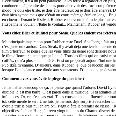
Evidemment, il y a un petit parallèle. Je les force à regarder et en pl
continueront à prendre des billets pour aller voir des trucs complèteme
modo, je dois être triste, je dois être heureux ou je dois être énervé).
était bien sympa mais que c’était un court métrage étiré en long... E
en cinéma. Durant le festival, Rubber est devenu le film le plus barré 
l’Espagne le voulait, l’Italie le voulait... Maintenant, Rubber est ven
Vous citiez Blier et Buñuel pour
Steak
. Quelles étaient vos référ
Ma principale inspiration pour Rubber reste Duel. Spielberg a fait un 
c’est juste un camion. Dans Steak, il y avait déjà une tension latente 
film d’horreur. Je pense que les vrais films du genre sont derrière nou
le film d’horreur autant que ça l’a tué. Tous les films qui ont suivi 
coiffés, ça n’a plus aucun intérêt. Et si on proposait aujourd’hui une 
Pub Ikéa m’ennuie. D’ailleurs, dans Rubber, je joue beaucoup sur les 
lorsque l’on balance une dinde aux spectateurs. D’un coup, ça dev
Comment avez-vous évité le piège du pastiche ?
Je me méfie beaucoup de ça. Je pense que quand t’adores David Lynch
disciple, c’est mal barré. C’est pareil dans la musique. Si tu admires un
influences. Or, ce n’est pas vrai. Tu es constamment influencé par tout
toi, cette merde te sert. Une fois, je me suis déjà surpris à recracher 
c’est le truc le plus nul en art. S’il s’agit d’être le premier de classe.
objectif est à chier. Hier, j’ai revu vingt minutes du Charme discret de
- je déteste ce mot -, et je trouve ça intéressant de fabriquer par moi-