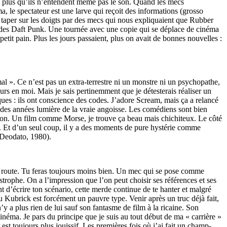
 en plus qu’ils n’entendent même pas le son. Quand les mecs
a, le spectateur est une larve qui reçoit des informations (grosso
ait taper sur les doigts par des mecs qui nous expliquaient que Rubber
ma des Daft Punk. Une tournée avec une copie qui se déplace de cinéma
etit pain. Plus les jours passaient, plus on avait de bonnes nouvelles :
al ». Ce n’est pas un extra-terrestre ni un monstre ni un psychopathe,
ours en moi. Mais je sais pertinemment que je détesterais réaliser un
iques : ils ont conscience des codes. J’adore Scream, mais ça a relancé
à des années lumière de la vraie angoisse. Les comédiens sont bien
la con. Un film comme Morse, je trouve ça beau mais chichiteux. Le côté
s. Et d’un seul coup, il y a des moments de pure hystérie comme
 Deodato, 1980).
e route. Tu feras toujours moins bien. Un mec qui se pose comme
tastrophe. On a l’impression que l’on peut choisir ses références et ses
t d’écrire ton scénario, cette merde continue de te hanter et malgré
du Kubrick est forcément un pauvre type. Venir après un truc déjà fait,
 n’y a plus rien de lui sauf son fantasme de film à la ricaine. Son
cinéma. Je pars du principe que je suis au tout début de ma « carrière »
est toujours plus jouissif. Les premières fois où j’ai fait un champ-