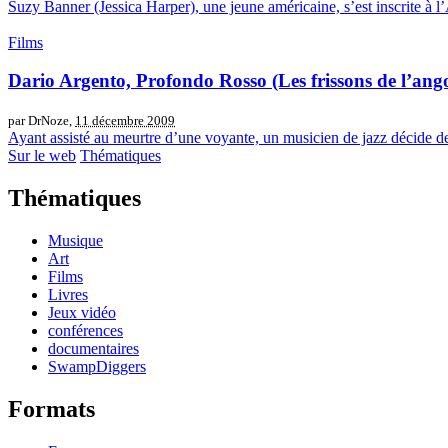
Suzy Banner (Jessica Harper), une jeune américaine, s’est inscrite à 
Films
Dario Argento, Profondo Rosso (Les frissons de l’ango
par DrNoze,
11 décembre 2009
Ayant assisté au meurtre d’une voyante, un musicien de jazz décide de
Sur le web
Thématiques
Thématiques
Musique
Art
Films
Livres
Jeux vidéo
conférences
documentaires
SwampDiggers
Formats