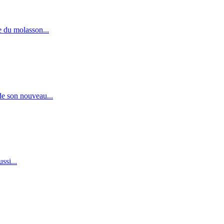
e du molasson...
de son nouveau...
ssi...