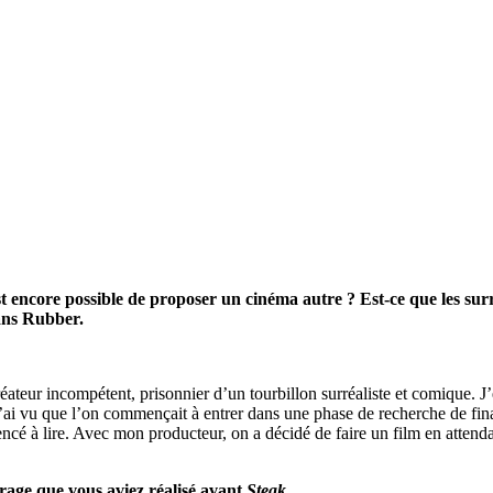
 encore possible de proposer un cinéma autre ? Est-ce que les surré
dans Rubber.
créateur incompétent, prisonnier d’un tourbillon surréaliste et comique. J
ai vu que l’on commençait à entrer dans une phase de recherche de fina
mencé à lire. Avec mon producteur, on a décidé de faire un film en atte
rage que vous aviez réalisé avant
Steak
...