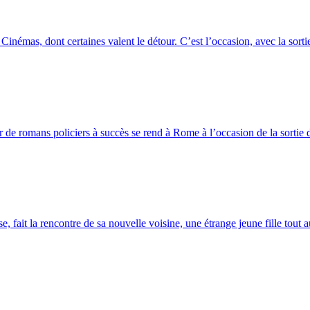
némas, dont certaines valent le détour. C’est l’occasion, avec la sorti
 de romans policiers à succès se rend à Rome à l’occasion de la sortie 
 fait la rencontre de sa nouvelle voisine, une étrange jeune fille tout au