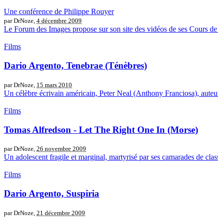
Une conférence de Philippe Rouyer
par DrNoze,
4 décembre 2009
Le Forum des Images propose sur son site des vidéos de ses Cours de Ci
Films
Dario Argento, Tenebrae (Ténèbres)
par DrNoze,
15 mars 2010
Un célèbre écrivain américain, Peter Neal (Anthony Franciosa), auteur
Films
Tomas Alfredson - Let The Right One In (Morse)
par DrNoze,
26 novembre 2009
Un adolescent fragile et marginal, martyrisé par ses camarades de classe,
Films
Dario Argento, Suspiria
par DrNoze,
21 décembre 2009