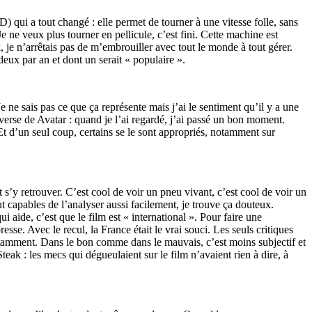
-D) qui a tout changé : elle permet de tourner à une vitesse folle, sans
e ne veux plus tourner en pellicule, c’est fini. Cette machine est
eak, je n’arrêtais pas de m’embrouiller avec tout le monde à tout gérer.
deux par an et dont un serait « populaire ».
e ne sais pas ce que ça représente mais j’ai le sentiment qu’il y a une
erse de Avatar : quand je l’ai regardé, j’ai passé un bon moment.
 Et d’un seul coup, certains se le sont appropriés, notamment sur
 s’y retrouver. C’est cool de voir un pneu vivant, c’est cool de voir un
nt capables de l’analyser aussi facilement, je trouve ça douteux.
ui aide, c’est que le film est « international ». Pour faire une
sse. Avec le recul, la France était le vrai souci. Les seuls critiques
 notamment. Dans le bon comme dans le mauvais, c’est moins subjectif et
eak : les mecs qui dégueulaient sur le film n’avaient rien à dire, à