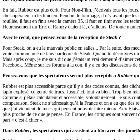
En fait, Rubber est plus écrit. Pour Non-Film, j’écrivais tous les jours.
chef-opérateur ni technicien. Pendant le tournage, il n’y avait que les
rouillée, il faut en finir avec la caméra 35, il faut en finir avec les te
Heureusement qu’Eric et Ramzy étaient là, d’ailleurs. De toute manière,
Avec le recul, que pensez-vous de la réception de
Steak
?
Pour Steak, on a eu le mauvais public en salles... Par la suite, des mec
vraie communauté de fans hardcore de Steak. Quand tu découvres un fil
Mais après coup, je me suis dit que j’étais un vrai demeuré d’aimer cet
Facebook. Même sur les forums à la con, il y a eu des discussions de 
Pensez-vous que les spectateurs seront plus réceptifs à
Rubber
qu
Rubber est plus accessible parce qu’il y a des codes connus, des cliché
lapin explosé, ce genre de trucs. Jusqu’ici, tout va bien. Trop bien mê
Comme si j’étais calculateur et accessible, volontairement. Je suis conten
comparaison, Steak ne s’adressait qu’à la France et on a eu que des reto
que j’ai viennent de mecs qui pensent pouvoir faire mieux. Aux Etats-U
plus proche de ce que je pense. En France, les critiques sont souvent d
part « c’est à chier ».
Dans
Rubber
, les spectateurs qui assistent au film avec des jumel