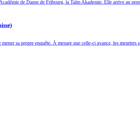
l’Académie de Danse de Fribourg, la Talm Akademie. Elle arrive au pens
isse)
 mener sa propre enquête. À mesure que celle-ci avance, les meurtres se 