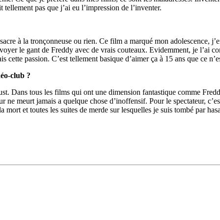
 tellement pas que j’ai eu l’impression de l’inventer.
assacre à la tronçonneuse ou rien. Ce film a marqué mon adolescence, j’
yer le gant de Freddy avec de vrais couteaux. Evidemment, je l’ai contac
ais cette passion. C’est tellement basique d’aimer ça à 15 ans que ce n’est
déo-club ?
ust. Dans tous les films qui ont une dimension fantastique comme Fred
ueur ne meurt jamais a quelque chose d’inoffensif. Pour le spectateur, c’e
mort et toutes les suites de merde sur lesquelles je suis tombé par hasar