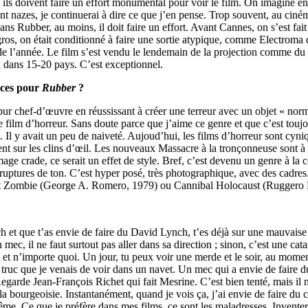
us, ils doivent faire un effort monumental pour voir le film. On imagine
nt nazes, je continuerai à dire ce que j’en pense. Trop souvent, au ciném
 Dans Rubber, au moins, il doit faire un effort. Avant Cannes, on s’est f
n gros, on était conditionné à faire une sortie atypique, comme Electro
de l’année. Le film s’est vendu le lendemain de la projection comme du p
du dans 15-20 pays. C’est exceptionnel.
ences pour
Rubber
?
pur chef-d’œuvre en réussissant à créer une terreur avec un objet « norm
de film d’horreur. Sans doute parce que j’aime ce genre et que c’est touj
s. Il y avait un peu de naiveté. Aujoud’hui, les films d’horreur sont cyn
misent sur les clins d’œil. Les nouveaux Massacre à la tronçonneuse sont 
image crade, ce serait un effet de style. Bref, c’est devenu un genre à 
ruptures de ton. C’est hyper posé, très photographique, avec des cadre
ient Zombie (George A. Romero, 1979) ou Cannibal Holocaust (Ruggero
 et que t’as envie de faire du David Lynch, t’es déjà sur une mauvais
 mec, il ne faut surtout pas aller dans sa direction ; sinon, c’est une ca
 et n’importe quoi. Un jour, tu peux voir une merde et le soir, au momen
un truc que je venais de voir dans un navet. Un mec qui a envie de faire 
.. Regarde Jean-François Richet qui fait Mesrine. C’est bien tenté, mais il
 la bourgeoisie. Instantanément, quand je vois ça, j’ai envie de faire du 
même. Ce que je préfère dans mes films, ce sont les maladresses. Inventer 