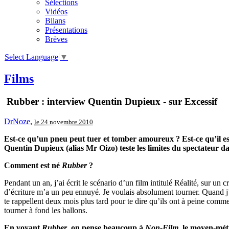
Sélections
Vidéos
Bilans
Présentations
Brèves
Select Language
▼
Films
Rubber : interview Quentin Dupieux - sur Excessif
DrNoze
,
le 24 novembre 2010
Est-ce qu’un pneu peut tuer et tomber amoureux ? Est-ce qu’il est
Quentin Dupieux (alias Mr Oizo) teste les limites du spectateur 
Comment est né
Rubber
?
Pendant un an, j’ai écrit le scénario d’un film intitulé Réalité, sur un 
d’écriture m’a un peu ennuyé. Je voulais absolument tourner. Quand j’
te rappellent deux mois plus tard pour te dire qu’ils ont à peine com
tourner à fond les ballons.
En voyant
Rubber
, on pense beaucoup à
Non-Film
, le moyen-mét