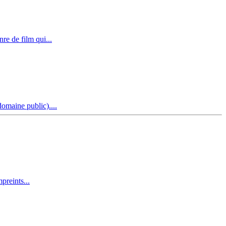
re de film qui...
omaine public)....
preints...