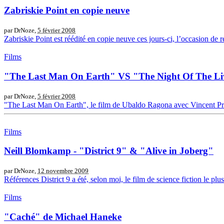
Zabriskie Point en copie neuve
par DrNoze,
5 février 2008
Zabriskie Point est réédité en copie neuve ces jours-ci, l’occasion de 
Films
"The Last Man On Earth" VS "The Night Of The Li
par DrNoze,
5 février 2008
"The Last Man On Earth", le film de Ubaldo Ragona avec Vincent Price,
Films
Neill Blomkamp - "District 9" & "Alive in Joberg"
par DrNoze,
12 novembre 2009
Références District 9 a été, selon moi, le film de science fiction le pl
Films
"Caché" de Michael Haneke