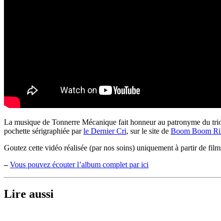
La musique de Tonnerre Mécanique fait honneur au patronyme du trio mar
pochette sérigraphiée par
le Dernier Cri
, sur le site de
Boom Boom Ri
Goutez cette vidéo réalisée (par nos soins) uniquement à partir de fil
–
Vous pouvez écouter l’album complet par ici
Lire aussi