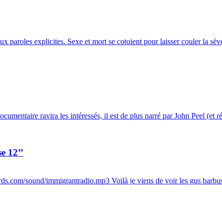
 paroles explicites. Sexe et mort se cotoient pour laisser couler la sè
mentaire ravira les intéressés, il est de plus narré par John Peel (et ré
e 12’’
s.com/sound/immigrantradio.mp3 Voilà je viens de voir les gus barbus 