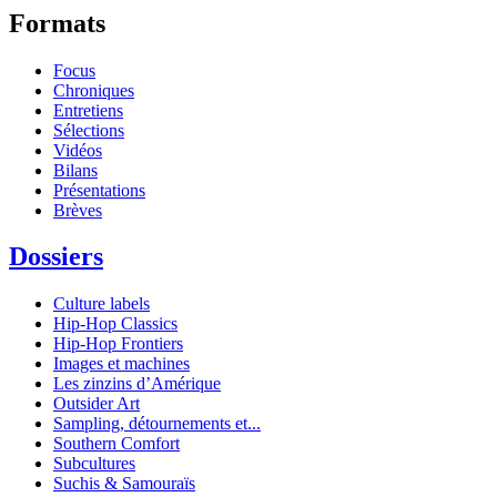
Formats
Focus
Chroniques
Entretiens
Sélections
Vidéos
Bilans
Présentations
Brèves
Dossiers
Culture labels
Hip-Hop Classics
Hip-Hop Frontiers
Images et machines
Les zinzins d’Amérique
Outsider Art
Sampling, détournements et...
Southern Comfort
Subcultures
Suchis & Samouraïs