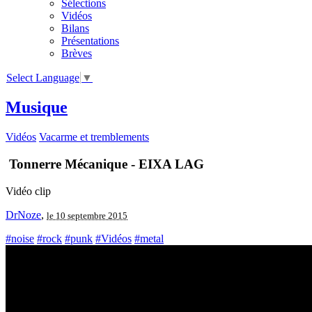
Sélections
Vidéos
Bilans
Présentations
Brèves
Select Language
▼
Musique
Vidéos
Vacarme et tremblements
Tonnerre Mécanique - EIXA LAG
Vidéo clip
DrNoze
,
le 10 septembre 2015
#noise
#rock
#punk
#Vidéos
#metal