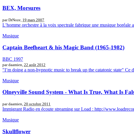
BEX, Morsures
par DrNoze,
19 mars 2007
L’homme orchestre à la voix spectrale fabrique une musique boréale aux
Musique
Captain Beefheart & his Magic Band (1965-1982)
BBC 1997
par daamien,
22 août 2012
"I’m doing a non-hypnotic music to break up the catatonic state" Ce docu
Musique
Olneyville Sound System - What Is True, What Is Fals
par daamien,
20 octobre 2011
Immigrant Radio en écoute streaming sur Load : http://www.loadrecord
Musique
Skullflower