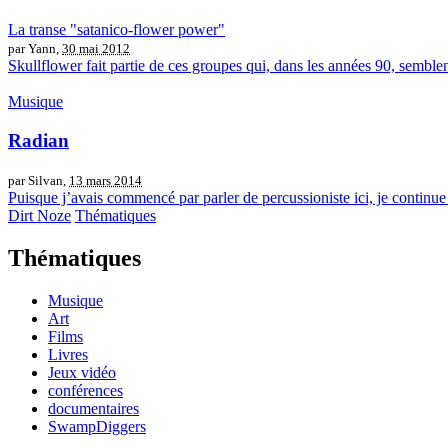
La transe "satanico-flower power"
par Yann,
30 mai 2012
Skullflower fait partie de ces groupes qui, dans les années 90, sem
Musique
Radian
par Silvan,
13 mars 2014
Puisque j’avais commencé par parler de percussioniste ici, je continue 
Dirt Noze
Thématiques
Thématiques
Musique
Art
Films
Livres
Jeux vidéo
conférences
documentaires
SwampDiggers