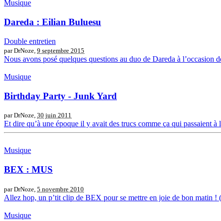
Musique
Dareda : Eilian Buluesu
Double entretien
par DrNoze,
9 septembre 2015
Nous avons posé quelques questions au duo de Dareda à l’occasion de la
Musique
Birthday Party - Junk Yard
par DrNoze,
30 juin 2011
Et dire qu’à une époque il y avait des trucs comme ça qui passaient à l
Musique
BEX : MUS
par DrNoze,
5 novembre 2010
Allez hop, un p’tit clip de BEX pour se mettre en joie de bon mati
Musique