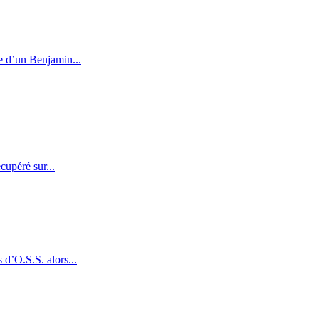
ve d’un Benjamin...
cupéré sur...
d’O.S.S. alors...