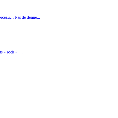
morceau… Pas de demie...
 « rock » :...