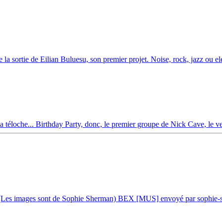
 sortie de Eilian Buluesu, son premier projet. Noise, rock, jazz ou elec
a téloche... Birthday Party, donc, le premier groupe de Nick Cave, le ver
n ! (Les images sont de Sophie Sherman) BEX [MUS] envoyé par sophie-s