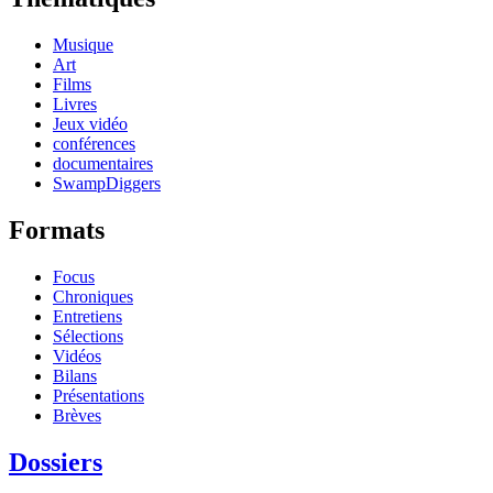
Musique
Art
Films
Livres
Jeux vidéo
conférences
documentaires
SwampDiggers
Formats
Focus
Chroniques
Entretiens
Sélections
Vidéos
Bilans
Présentations
Brèves
Dossiers