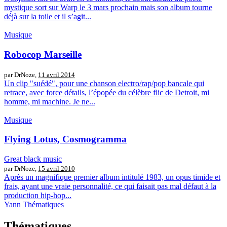
mystique sort sur Warp le 3 mars prochain mais son album tourne
déjà sur la toile et il s’agit...
Musique
Robocop Marseille
par DrNoze,
11 avril 2014
Un clip "suédé", pour une chanson electro/rap/pop bancale qui
retrace, avec force détails, l’épopée du célèbre flic de Detroit, mi
homme, mi machine. Je ne...
Musique
Flying Lotus, Cosmogramma
Great black music
par DrNoze,
15 avril 2010
Après un magnifique premier album intitulé 1983, un opus timide et
frais, ayant une vraie personnalité, ce qui faisait pas mal défaut à la
production hip-hop...
Yann
Thématiques
Thématiques