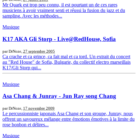
Mr Quark est trop peu connu, il est pourtant un de ces rares
musiciens à avoir vraiment senti et réussi la fusion du jazz et du
sampling. Avec les méthodes...
Musique
K17 AKA Gli Storp - Live@RedHouse, Sofia
par DrNoze,
27 septembre 2005
Ca crache et ça grince, ça fait mal et ça tord. Un extrait du concert
au "Red House" de Sofia, Bulgarie, du collectif electro marseillais
K17/Gli Storp qui...
Musique
Asa Chang & Junray - Jun Ray song Chang
par DrNoze,
17 novembre 2009
Le percussionniste japonais Asa Chang et son groupe, Junray, nous
offrent un savoureux mélange entre émotions émotives à la limite du
rose bonbon et délires...
Musique