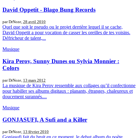
David Oppetit - Blago Bung Records
par DrNoze,
28 avril 2010
Quel que soit le pseudo ou le projet derrière lequel il se cache,
David Oppetit a pour vocation de casser les oreilles de tes voisins.
Défricheur de talent,...
Musique
Kira Perov, Sunny Dunes ou Sylvia Monnier :
Colors
par DrNoze,
13 mars 2012
La musique de Kira Perov ressemble aux collages qu’il confectionne
pour habiller ses albums digitaux : planants, étranges, chaleureux et
doucement surannés....
Musique
GONJASUFI, A Sufi and a Killer
par DrNoze,
13 février 2010
Gonjasufi fait du bruit en ce moment, le debut album du poète