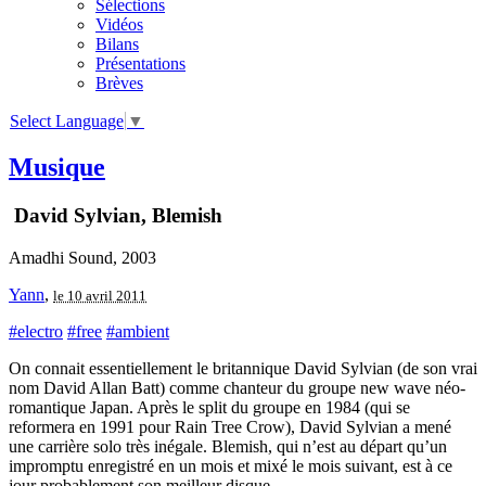
Sélections
Vidéos
Bilans
Présentations
Brèves
Select Language
▼
Musique
David Sylvian, Blemish
Amadhi Sound, 2003
Yann
,
le 10 avril 2011
#electro
#free
#ambient
On connait essentiellement le britannique David Sylvian (de son vrai
nom David Allan Batt) comme chanteur du groupe new wave néo-
romantique Japan. Après le split du groupe en 1984 (qui se
reformera en 1991 pour Rain Tree Crow), David Sylvian a mené
une carrière solo très inégale. Blemish, qui n’est au départ qu’un
impromptu enregistré en un mois et mixé le mois suivant, est à ce
jour probablement son meilleur disque.