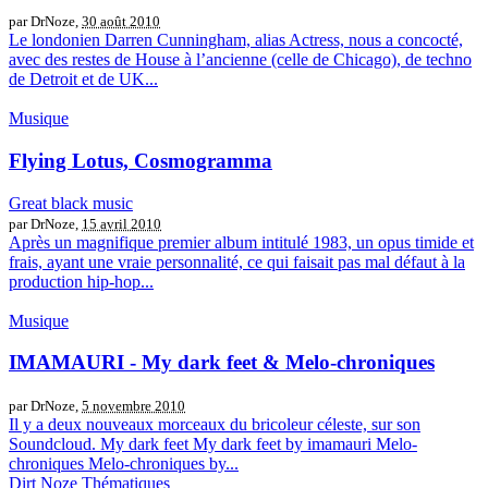
par DrNoze,
30 août 2010
Le londonien Darren Cunningham, alias Actress, nous a concocté,
avec des restes de House à l’ancienne (celle de Chicago), de techno
de Detroit et de UK...
Musique
Flying Lotus, Cosmogramma
Great black music
par DrNoze,
15 avril 2010
Après un magnifique premier album intitulé 1983, un opus timide et
frais, ayant une vraie personnalité, ce qui faisait pas mal défaut à la
production hip-hop...
Musique
IMAMAURI - My dark feet & Melo-chroniques
par DrNoze,
5 novembre 2010
Il y a deux nouveaux morceaux du bricoleur céleste, sur son
Soundcloud. My dark feet My dark feet by imamauri Melo-
chroniques Melo-chroniques by...
Dirt Noze
Thématiques