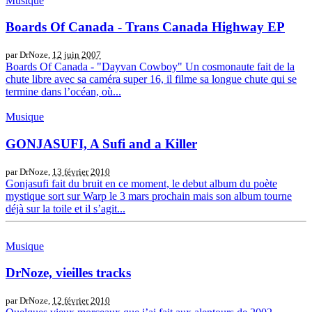
Musique
Boards Of Canada - Trans Canada Highway EP
par DrNoze,
12 juin 2007
Boards Of Canada - "Dayvan Cowboy" Un cosmonaute fait de la
chute libre avec sa caméra super 16, il filme sa longue chute qui se
termine dans l’océan, où...
Musique
GONJASUFI, A Sufi and a Killer
par DrNoze,
13 février 2010
Gonjasufi fait du bruit en ce moment, le debut album du poète
mystique sort sur Warp le 3 mars prochain mais son album tourne
déjà sur la toile et il s’agit...
Musique
DrNoze, vieilles tracks
par DrNoze,
12 février 2010