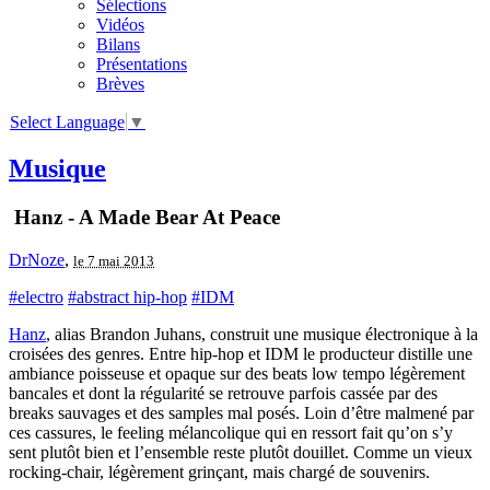
Sélections
Vidéos
Bilans
Présentations
Brèves
Select Language
▼
Musique
Hanz - A Made Bear At Peace
DrNoze
,
le 7 mai 2013
#electro
#abstract hip-hop
#IDM
Hanz
, alias Brandon Juhans, construit une musique électronique à la
croisées des genres. Entre hip-hop et IDM le producteur distille une
ambiance poisseuse et opaque sur des beats low tempo légèrement
bancales et dont la régularité se retrouve parfois cassée par des
breaks sauvages et des samples mal posés. Loin d’être malmené par
ces cassures, le feeling mélancolique qui en ressort fait qu’on s’y
sent plutôt bien et l’ensemble reste plutôt douillet. Comme un vieux
rocking-chair, légèrement grinçant, mais chargé de souvenirs.