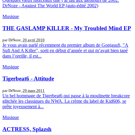
Quelques vieux morceaux que j’ai fait aux alentours de 2002.
DrNoze - Against The World EP (auto-édité 2002)
Musique
THE GASLAMP KILLER - My Troubled Mind EP
par DrNoze,
20 avril 2010
Je vous avais parlé récemment du premier album de Gonjasufi, "A
Sufi And A Killer", sorti en début d’année et qui m’avait bien tapé
dans l’oreille, il est...
Musique
Tigerbeat6 - Attitude
par DrNoze,
29 mars 2011
Un bel hommage de Tigerbeat6 qui passe à la moulinette breakcore
glitchée les classiques du NWA. La crème du label de Kid606, se
prête joyeusement à...
Musique
ACTRESS, Splazsh