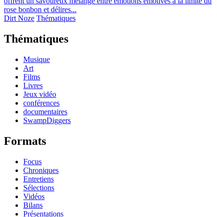
offrent un savoureux mélange entre émotions émotives à la limite du
rose bonbon et délires...
Dirt Noze
Thématiques
Thématiques
Musique
Art
Films
Livres
Jeux vidéo
conférences
documentaires
SwampDiggers
Formats
Focus
Chroniques
Entretiens
Sélections
Vidéos
Bilans
Présentations