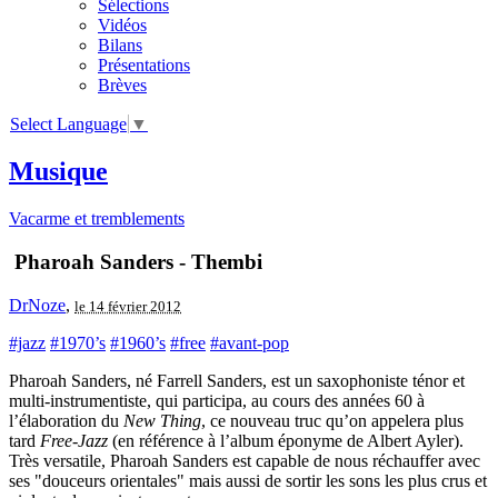
Sélections
Vidéos
Bilans
Présentations
Brèves
Select Language
▼
Musique
Vacarme et tremblements
Pharoah Sanders - Thembi
DrNoze
,
le 14 février 2012
#jazz
#1970’s
#1960’s
#free
#avant-pop
Pharoah Sanders, né Farrell Sanders, est un saxophoniste ténor et
multi-instrumentiste, qui participa, au cours des années 60 à
l’élaboration du
New Thing
, ce nouveau truc qu’on appelera plus
tard
Free-Jazz
(en référence à l’album éponyme de Albert Ayler).
Très versatile, Pharoah Sanders est capable de nous réchauffer avec
ses "douceurs orientales" mais aussi de sortir les sons les plus crus et