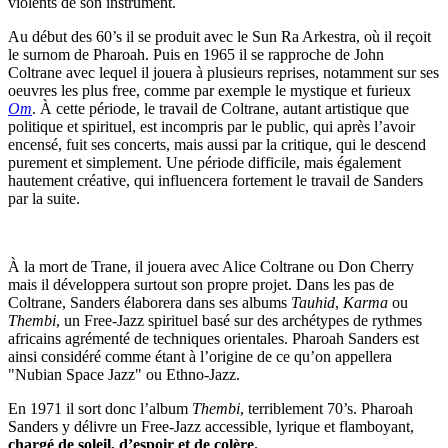
violents de son instrument.
Au début des 60’s il se produit avec le Sun Ra Arkestra, où il reçoit
le surnom de Pharoah. Puis en 1965 il se rapproche de John
Coltrane avec lequel il jouera à plusieurs reprises, notamment sur ses
oeuvres les plus free, comme par exemple le mystique et furieux
Om
. À cette période, le travail de Coltrane, autant artistique que
politique et spirituel, est incompris par le public, qui après l’avoir
encensé, fuit ses concerts, mais aussi par la critique, qui le descend
purement et simplement. Une période difficile, mais également
hautement créative, qui influencera fortement le travail de Sanders
par la suite.
À la mort de Trane, il jouera avec Alice Coltrane ou Don Cherry
mais il développera surtout son propre projet. Dans les pas de
Coltrane, Sanders élaborera dans ses albums
Tauhid
,
Karma
ou
Thembi
, un Free-Jazz spirituel basé sur des archétypes de rythmes
africains agrémenté de techniques orientales. Pharoah Sanders est
ainsi considéré comme étant à l’origine de ce qu’on appellera
"Nubian Space Jazz" ou Ethno-Jazz.
En 1971 il sort donc l’album
Thembi
, terriblement 70’s. Pharoah
Sanders y délivre un Free-Jazz accessible, lyrique et flamboyant,
chargé de soleil, d’espoir et de colère.