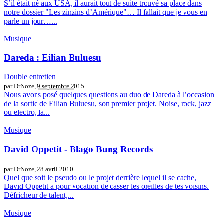
S’il était né aux USA, il aurait tout de suite trouvé sa place dans
notre dossier "Les zinzins d’Amérique"… Il fallait que je vous en
parle un jour…...
Musique
Dareda : Eilian Buluesu
Double entretien
par DrNoze,
9 septembre 2015
Nous avons posé quelques questions au duo de Dareda à l’occasion
de la sortie de Eilian Buluesu, son premier projet. Noise, rock, jazz
ou electro, la...
Musique
David Oppetit - Blago Bung Records
par DrNoze,
28 avril 2010
Quel que soit le pseudo ou le projet derrière lequel il se cache,
David Oppetit a pour vocation de casser les oreilles de tes voisins.
Défricheur de talent,...
Musique