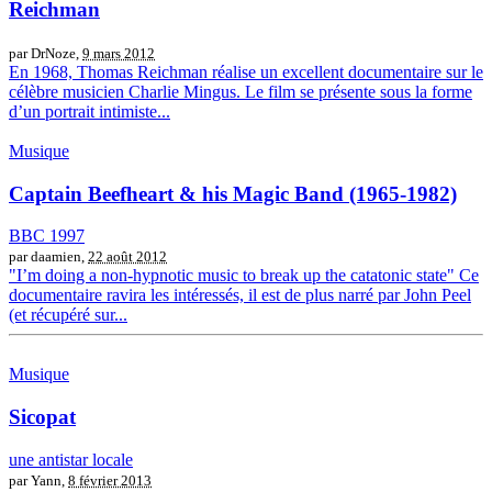
Reichman
par DrNoze,
9 mars 2012
En 1968, Thomas Reichman réalise un excellent documentaire sur le
célèbre musicien Charlie Mingus. Le film se présente sous la forme
d’un portrait intimiste...
Musique
Captain Beefheart & his Magic Band (1965-1982)
BBC 1997
par daamien,
22 août 2012
"I’m doing a non-hypnotic music to break up the catatonic state" Ce
documentaire ravira les intéressés, il est de plus narré par John Peel
(et récupéré sur...
Musique
Sicopat
une antistar locale
par Yann,
8 février 2013