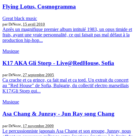
Flying Lotus, Cosmogramma
Great black music
par DrNoze,
15 avril 2010
Après un magnifique premier album intitulé 1983, un opus timide et
frais, ayant une vraie personnalité, ce qui faisait pas mal défaut à la
production hip-hop...
Musique
K17 AKA Gli Storp - Live@RedHouse, Sofia
par DrNoze,
27 septembre 2005
Ca crache et ça grince, ça fait mal et ça tord. Un extrait du concert
au "Red House" de Sofia, Bulgarie, du collectif electro marseillais
K17/Gli Storp qui...
Musique
Asa Chang & Junray - Jun Ray song Chang
par DrNoze,
17 novembre 2009
Le percussionniste japonais Asa Chang et son groupe, Junray, nous