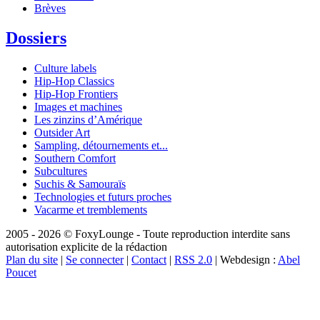
Brèves
Dossiers
Culture labels
Hip-Hop Classics
Hip-Hop Frontiers
Images et machines
Les zinzins d’Amérique
Outsider Art
Sampling, détournements et...
Southern Comfort
Subcultures
Suchis & Samouraïs
Technologies et futurs proches
Vacarme et tremblements
2005 - 2026 © FoxyLounge - Toute reproduction interdite sans
autorisation explicite de la rédaction
Plan du site
|
Se connecter
|
Contact
|
RSS 2.0
| Webdesign :
Abel
Poucet