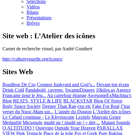
Sélections
Vidéos
Bilans
Présentations
Brèves
Site web : L’Atelier des icônes
Carnet de recherche visuel, par André Gunthert
http://culturevisuelle.org/icones/
Sites Web
Bouilleur De Cru
Cosmos Junkyard and God’s...
Devant ton écran
Drink Cold
Pandabold, caverne.
SwampDiggers
10kilos.us
Agence
Française pour le Jeu...
Au carrefour étrange
AwesomeExMachina’s
Blog
BEATS, STYLE & LIFE
BLACKSTAR
Blog Of Terror
Body Space Society
Deeper Than Rap
exp etc
Fake For Real
J’irai
verser du Nuoc-Mam sur...
L’année du Dragon
L’Atelier des icônes
Le Cafard cosmique -
Le Khyroscope
Lezinfo
Mauvais Genre
Merlanfrit
Micusnule
mudd up ! mudd up ! » dirt,...
Mutant Sounds
O ALTITUDO !
Oujevipo
Outside Your Heaven
PARALLAX
VIEW
Pink Tentacle
Place de la toile
Psy et Geek
Pure Baking