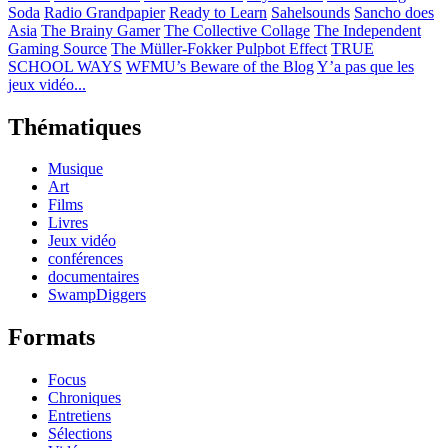
Soda
Radio Grandpapier
Ready to Learn
Sahelsounds
Sancho does
Asia
The Brainy Gamer
The Collective Collage
The Independent
Gaming Source
The Müller-Fokker Pulpbot Effect
TRUE
SCHOOL WAYS
WFMU’s Beware of the Blog
Y’a pas que les
jeux vidéo...
Thématiques
Musique
Art
Films
Livres
Jeux vidéo
conférences
documentaires
SwampDiggers
Formats
Focus
Chroniques
Entretiens
Sélections