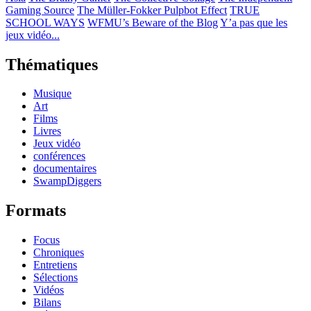
Gaming Source
The Müller-Fokker Pulpbot Effect
TRUE
SCHOOL WAYS
WFMU’s Beware of the Blog
Y’a pas que les
jeux vidéo...
Thématiques
Musique
Art
Films
Livres
Jeux vidéo
conférences
documentaires
SwampDiggers
Formats
Focus
Chroniques
Entretiens
Sélections
Vidéos
Bilans