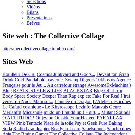
Sélections
Vidéos
Bilans
Présentations
Brèves
Site web : The Collective Collage
http://thecollectivecollage.tumblr.com/
Sites Web
Bouilleur De Cru
Cosmos Junkyard and God’s...
Devant ton écran
Drink Cold
Pandabold, caverne.
SwampDiggers
10kilos.us
Agence
Française pour le Jeu...
Au carrefour étrange
AwesomeExMachina’s
Blog
BEATS, STYLE & LIFE
BLACKSTAR
Blog Of Terror
Body Space Society
Deeper Than Rap
exp etc
Fake For Real
J’irai
verser du Nuoc-Mam sur...
L’année du Dragon
L’Atelier des icônes
Le Cafard cosmique -
Le Khyroscope
Lezinfo
Mauvais Genre
Merlanfrit
Micusnule
mudd up ! mudd up ! » dirt,...
Mutant Sounds
O ALTITUDO !
Oujevipo
Outside Your Heaven
PARALLAX
VIEW
Pink Tentacle
Place de la toile
Psy et Geek
Pure Baking
Soda
Radio Grandpapier
Ready to Learn
Sahelsounds
Sancho does
Asia
The Brainy Gamer
The Collective Collage
The Independent