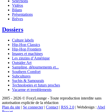
Sélections
Vidéos
Bilans
Présentations
Brèves
Dossiers
Culture labels
Hip-Hop Classics
Hip-Hop Frontiers
Images et machines
Les zinzins d’Amérique
Outsider Art
Sampling, détournements et...
Southern Comfort
Subcultures
Suchis & Samouraïs
Technologies et futurs proches
Vacarme et tremblements
2005 - 2026 © FoxyLounge - Toute reproduction interdite sans
autorisation explicite de la rédaction
Plan du site
|
Se connecter
|
Contact
|
RSS 2.0
| Webdesign :
Abel
Poucet