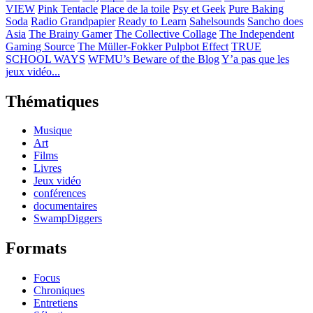
VIEW
Pink Tentacle
Place de la toile
Psy et Geek
Pure Baking
Soda
Radio Grandpapier
Ready to Learn
Sahelsounds
Sancho does
Asia
The Brainy Gamer
The Collective Collage
The Independent
Gaming Source
The Müller-Fokker Pulpbot Effect
TRUE
SCHOOL WAYS
WFMU’s Beware of the Blog
Y’a pas que les
jeux vidéo...
Thématiques
Musique
Art
Films
Livres
Jeux vidéo
conférences
documentaires
SwampDiggers
Formats
Focus
Chroniques
Entretiens