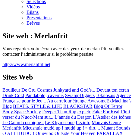
Sélections
Vidéos
Bilans
Présentations
Brèves
Site web : Merlanfrit
Vous regardez votre écran avec des yeux de merlan frit, veuillez
contacter l’administrateur si le problème persiste.
http://www.merlanfrit.net
Sites Web
Bouilleur De Cru
Cosmos Junkyard and God’s...
Devant ton écran
Drink Cold
Pandabold, caverne.
SwampDiggers
10kilos.us
Agence
Française pour le Jeu...
Au carrefour étrange
AwesomeExMachina’s
Blog
BEATS, STYLE & LIFE
BLACKSTAR
Blog Of Terror
Body Space Society
Deeper Than Rap
exp etc
Fake For Real
J’irai
verser du Nuoc-Mam sur...
L’année du Dragon
L’Atelier des icônes
Le Cafard cosmique -
Le Khyroscope
Lezinfo
Mauvais Genre
Merlanfrit
Micusnule
mudd up ! mudd up ! » dirt,...
Mutant Sounds
O ALTITUDO !
Oujevipo
Outside Your Heaven
PARALLAX