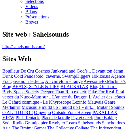
Sélections
Vidéos
Bilans
Présentations
Brèves
Site web : Sahelsounds
http://sahelsounds.com/
Sites Web
Bouilleur De Cru
Cosmos Junkyard and God’s...
Devant ton écran
Drink Cold
Pandabold, caverne.
SwampDiggers
10kilos.us
Agence
Française pour le Jeu...
Au carrefour étrange
AwesomeExMachina’s
Blog
BEATS, STYLE & LIFE
BLACKSTAR
Blog Of Terror
Body Space Society
Deeper Than Rap
exp etc
Fake For Real
J’irai
verser du Nuoc-Mam sur...
L’année du Dragon
L’Atelier des icônes
Le Cafard cosmique -
Le Khyroscope
Lezinfo
Mauvais Genre
Merlanfrit
Micusnule
mudd up ! mudd up ! » dirt,...
Mutant Sounds
O ALTITUDO !
Oujevipo
Outside Your Heaven
PARALLAX
VIEW
Pink Tentacle
Place de la toile
Psy et Geek
Pure Baking
Soda
Radio Grandpapier
Ready to Learn
Sahelsounds
Sancho does
Asia
The Brainy Gamer
The Collective Collage
The Independent