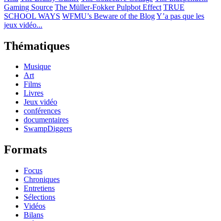
Gaming Source
The Müller-Fokker Pulpbot Effect
TRUE
SCHOOL WAYS
WFMU’s Beware of the Blog
Y’a pas que les
jeux vidéo...
Thématiques
Musique
Art
Films
Livres
Jeux vidéo
conférences
documentaires
SwampDiggers
Formats
Focus
Chroniques
Entretiens
Sélections
Vidéos
Bilans