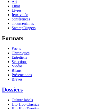
Art
Films
Livres
Jeux vidéo
conférences
documentaires
SwampDiggers
Formats
Focus
Chroniques
Entretiens
Sélections
Vidéos
Bilans
Présentations
Brèves
Dossiers
Culture labels
Hip-Hop Classics
Hip-Hop Frontiers