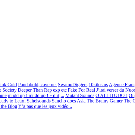
ink Cold
Pandabold, caverne.
SwampDiggers
10kilos.us
Agence França
 Society
Deeper Than Rap
exp etc
Fake For Real
J’irai verser du Nuo
ule
mudd up ! mudd up ! » dirt,...
Mutant Sounds
O ALTITUDO !
Ou
eady to Learn
Sahelsounds
Sancho does Asia
The Brainy Gamer
The C
the Blog
Y’a pas que les jeux vidéo...