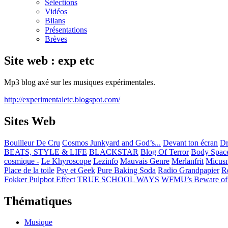
Sélections
Vidéos
Bilans
Présentations
Brèves
Site web : exp etc
Mp3 blog axé sur les musiques expérimentales.
http://experimentaletc.blogspot.com/
Sites Web
Bouilleur De Cru
Cosmos Junkyard and God’s...
Devant ton écran
Dr
BEATS, STYLE & LIFE
BLACKSTAR
Blog Of Terror
Body Space
cosmique -
Le Khyroscope
Lezinfo
Mauvais Genre
Merlanfrit
Micusn
Place de la toile
Psy et Geek
Pure Baking Soda
Radio Grandpapier
R
Fokker Pulpbot Effect
TRUE SCHOOL WAYS
WFMU’s Beware of 
Thématiques
Musique