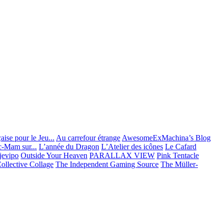
ise pour le Jeu...
Au carrefour étrange
AwesomeExMachina’s Blog
c-Mam sur...
L’année du Dragon
L’Atelier des icônes
Le Cafard
jevipo
Outside Your Heaven
PARALLAX VIEW
Pink Tentacle
ollective Collage
The Independent Gaming Source
The Müller-